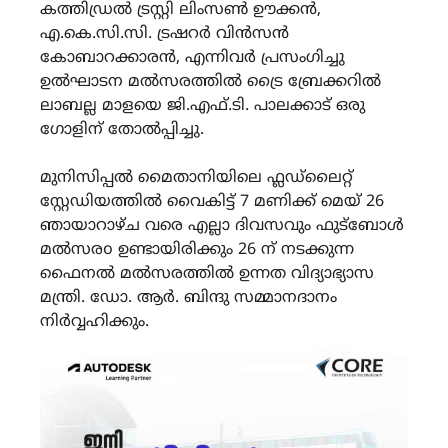
കത്തിഡ്രൽ ട്രസ്റ്റി ലിംസൺ ഊക്കൻ,
എ.കെ.സി.സി. ട്രഷറർ വിൻസൻ
കോബാറക്കാരൻ, എന്നിവർ പ്രസംഗിച്ചു
ഉൽഘാടന മൽസരത്തിൽ ട്രൈ ബ്രേക്കറിൽ
ലാബല്ല മാളയെ ജി.എഫ്.ടി. പാലക്കാട് ഒരു
ഗോളിന് തോൽപ്പിച്ചു.
മുനിസിപ്പൽ മൈതാനിയിലെ ഫ്ലഡ്ലൈറ്റ്
സ്റ്റേഡിയത്തിൽ വൈകിട്ട് 7 മണിക്ക് മെയ് 26
ഞായാറാഴ്ച വരെ എല്ലാ ദിവസവും ഫുട്ബോൾ
മൽസരo ഉണ്ടായിരിക്കും 26 ന് നടക്കുന്ന
ഫൈനൽ മൽസരത്തിൽ ഉന്നത വിദ്യാഭ്യാസ
മന്ത്രി. ഡോ. ആർ. ബിന്ദു സമ്മാനദാനം
നിർവ്വഹിക്കും.