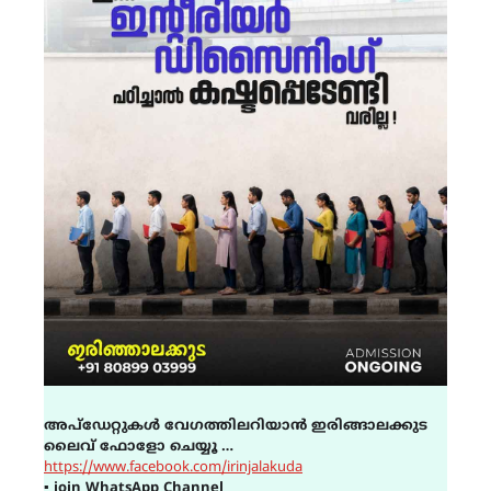
അപ്ഡേറ്റുകൾ വേഗത്തിലറിയാൻ ഇരിങ്ങാലക്കുട
ലൈവ് ഫോളോ ചെയ്യൂ …
https://www.facebook.com/irinjalakuda
▪
join WhatsApp Channel