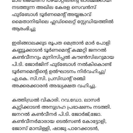
മാർ ജെയിംസ് പഴയാറ്റിലിന്റെ ഓർമ്മക്കായി
നടത്തുന്ന അഖില കേരള സെവൻസ്
ഫുട്ബോൾ ടൂർണമെന്റ് അയ്യങ്കാവ്
മൈതാനിയിലെ ഫ്ലഡ്ലൈറ്റ് സ്റ്റേഡിയത്തിൽ
ആരംഭിച്ചു
ഇരിങ്ങാലക്കുട രൂപത മെത്രാൻ മാർ പോളി
കണ്ണൂക്കാടൻ ടൂർണമെന്റ് കമ്മറ്റി ജനറൽ
കൺവീനറും മുനിസിപ്പൽ കൗൺസിലറുമായ
പി.ടി. ജോർജിന് ഫുട്ബോൾ നൽകികൊണ്ട്
ടൂർണമെന്റിന്റെ ഉൽഘാടനം നിർവഹിച്ചു/
എ.കെ. സി.സി. പ്രസിഡന്റ് രഞ്ചി
അക്കരക്കാരൻ അദ്ധ്യക്ഷത വഹിച്ചു.
കത്തിഡ്രൽ വികാരി. റവ.ഡോ. ലാസർ
കുറ്റിക്കാടൻ അനുഗ്രഹ പ്രഭാഷണം നടത്തി.
ജനറൽ കൺവീനർ പി.ടി. ജോർജ്‌,ജോ.
കൺവീനർമാരായ ടെൽസൺ കോട്ടോളി,
ജോസ് മാമ്പിള്ളി, ഷാജു പാറേക്കാടൻ,