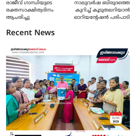
രാജീവ്‌ ഗാന്ധിയുടെ
നാലുവർഷ ബിരുദത്തെ
navigation
രക്തസാക്ഷിത്വദിനം
കുറിച്ച് കൂടുതലറിയാൻ
ആചരിച്ചു
ഓറിയന്റേഷൻ പരിപാടി
Recent News