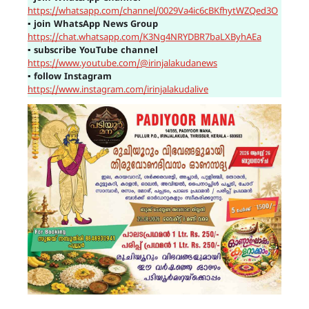
https://whatsapp.com/channel/0029Va4ic6cBKfhytWZQed3O
▪
join WhatsApp News Group
https://chat.whatsapp.com/K3Ng4NRYDBR7baLXByhAEa
▪
subscribe YouTube channel
https://www.youtube.com/@irinjalakudanews
▪
follow Instagram
https://www.instagram.com/irinjalakudalive