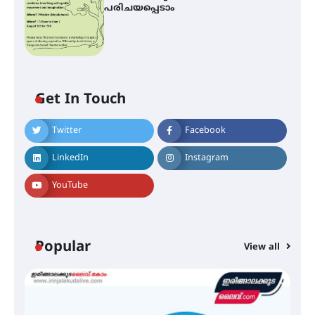
പരിചയപ്പെടാം
Get In Touch
Twitter
Facebook
ഐ.ഐ.ടി മദ്രാസ്സിൽ നിന്നും
ഡോക്ടറേറ്റ് – ഇരിങ്ങാലക്കുട
LinkedIn
Instagram
സ്വദേശി ആതിര എം കെ യുടെ
നേട്ടം പ്രതിസന്ധികളോട് പൊരുതി
YouTube
മെഡിക്കൽ ക്യാമ്പ്
Popular
View all
തായ് ചി – ക്വിഗോങ്ങ്