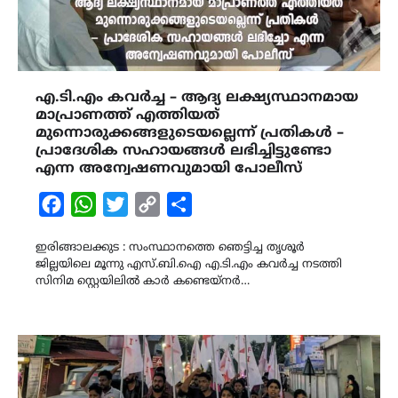
എ.ടി.എം കവർച്ച – ആദ്യ ലക്ഷ്യസ്ഥാനമായ
മാപ്രാണത്ത് എത്തിയത്
മുന്നൊരുക്കങ്ങളുടെയല്ലെന്ന് പ്രതികൾ –
പ്രാദേശിക സഹായങ്ങൾ ലഭിച്ചിട്ടുണ്ടോ
എന്ന അന്വേഷണവുമായി പോലീസ്
Facebook
WhatsApp
Twitter
Copy
Share
Link
ഇരിങ്ങാലക്കുട : സംസ്ഥാനത്തെ ഞെട്ടിച്ച തൃശൂർ
ജില്ലയിലെ മൂന്നു എസ്‌.ബി.ഐ എ.ടി.എം കവർച്ച നടത്തി
സിനിമ സ്റ്റെയിലിൽ കാർ കണ്ടെയ്നർ…