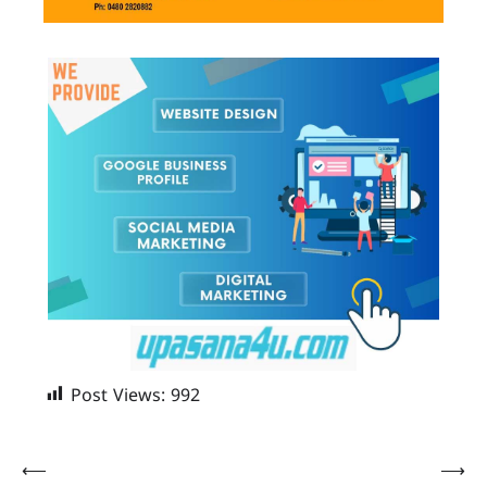
Post Views:
992
Post
⟵
⟶