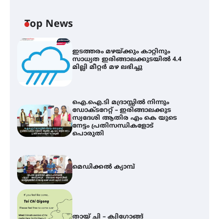
Top News
ഇടത്തരം മഴയ്ക്കും കാറ്റിനും
സാധ്യത ഇരിങ്ങാലക്കുടയിൽ 4.4
മില്ലി മീറ്റർ മഴ ലഭിച്ചു
ഐ.ഐ.ടി മദ്രാസ്സിൽ നിന്നും
ഡോക്ടറേറ്റ് – ഇരിങ്ങാലക്കുട
സ്വദേശി ആതിര എം കെ യുടെ
നേട്ടം പ്രതിസന്ധികളോട്
പൊരുതി
മെഡിക്കൽ ക്യാമ്പ്
തായ് ചി – ക്വിഗോങ്ങ്