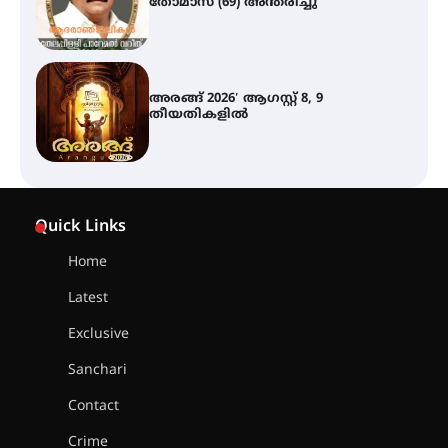
തീയതികളിൽ
ഇടത്തരം മഴയ്ക്കും കാറ്റിനും
സാധ്യത ഇരിങ്ങാലക്കുടയിൽ 4.4
മില്ലി മീറ്റർ മഴ ലഭിച്ചു
ഐ.ഐ.ടി മദ്രാസ്സിൽ നിന്നും
ഡോക്ടറേറ്റ് – ഇരിങ്ങാലക്കുട
Quick Links
സ്വദേശി ആതിര എം കെ യുടെ
നേട്ടം പ്രതിസന്ധികളോട് പൊരുതി
Home
Latest
മെഡിക്കൽ ക്യാമ്പ്
Exclusive
Sanchari
Contact
തായ് ചി – ക്വിഗോങ്ങ്
Crime