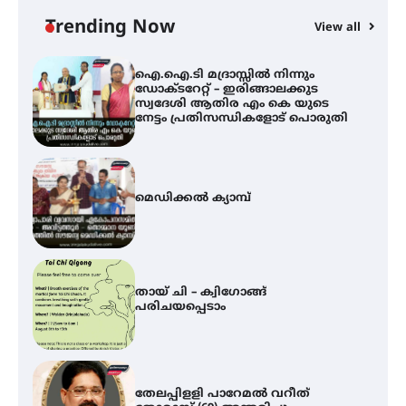
സ്വദേശി ആതിര എം കെ യുടെ
നേട്ടം പ്രതിസന്ധികളോട് പൊരുതി
Trending Now
View all
മെഡിക്കൽ ക്യാമ്പ്
തായ് ചി – ക്വിഗോങ്ങ്
പരിചയപ്പെടാം
തേലപ്പിളളി പാറേമൽ വറീത്
തോമാസ് (69) അന്തരിച്ചു
അരങ്ങ് 2026′ ആഗസ്റ്റ് 8, 9