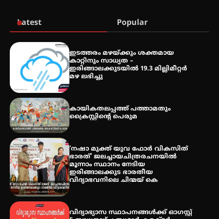
പരിചയപ്പെടാം
Latest
Popular
തേലപ്പിളളി പാറേമൽ വറീത്
ഇടത്തരം മഴയ്ക്കും ശക്തമായ
തോമാസ് (69) അന്തരിച്ചു
കാറ്റിനും സാധ്യത –
ഇരിങ്ങാലക്കുടയിൽ 19.3 മില്ലിമീറ്റർ
മഴ ലഭിച്ചു
അരങ്ങ് 2026′ ആഗസ്റ്റ് 8, 9
കായികതലപ്പത്ത് പത്താമതും
തീയതികളിൽ
ക്രൈസ്റ്റിന്റെ പെരുമ
‘നഷാ മുക്ത് യുവ ഫോർ വികസിത്
ഭാരത്’ ജലച്ചായചിത്രരചനയിൽ
മൂന്നാം സ്ഥാനം നേടിയ
ഇരിങ്ങാലക്കുട ഭാരതീയ
വിദ്യാഭവനിലെ ചിന്മയ് കെ
വിദ്യാഭ്യാസ സ്ഥാപനങ്ങള്‍ക്ക് ഓഗസ്റ്റ്