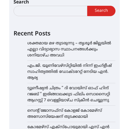
Search
Search
Recent Posts
ശക്തമായ മഴ തുടരുന്നു – തൃശൂർ ജില്ലയിൽ
എല്ലാ വിദ്യാഭ്യാസ സ്ഥാപനങ്ങൾക്കും
ശനിയാഴ്ച അവധി
എം.ജി. യൂണിവേഴ്‌സിറ്റിയിൽ നിന്ന് ഇംഗ്ളീഷ്
സാഹിത്യത്തിൽ ഡോക്ടറേറ്റ് നേടിയ എൻ.
ആര്യ
ട്യുണീഷ്യൻ ചിത്രം ” ദി വോയിസ് ഓഫ് ഹിന്ദ്
റജബ് ” ഇരിങ്ങാലക്കുട ഫിലിം സൊസൈറ്റി
ആഗസ്റ്റ് 7 വെള്ളിയാഴ്ച സ്‌ക്രീൻ ചെയ്യുന്നു
സെന്റ് ജോസഫ്സ് കോളജ് കോമേഴ്‌സ്
അസോസിയേഷന് തുടക്കമായി
കോമേഴ്സ് എക്സ്പോയുമായി എസ് എൻ