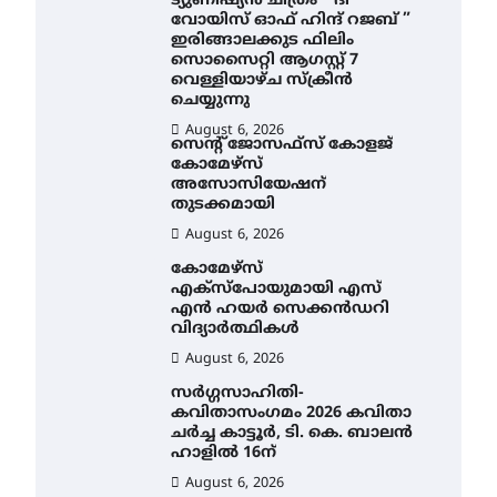
ട്യുണീഷ്യൻ ചിത്രം ” ദി
വോയിസ് ഓഫ് ഹിന്ദ് റജബ് ”
ഇരിങ്ങാലക്കുട ഫിലിം
സൊസൈറ്റി ആഗസ്റ്റ് 7
വെള്ളിയാഴ്ച സ്‌ക്രീൻ
ചെയ്യുന്നു
August 6, 2026
സെന്റ് ജോസഫ്സ് കോളജ്
കോമേഴ്‌സ്
അസോസിയേഷന്
തുടക്കമായി
August 6, 2026
കോമേഴ്സ്
എക്സ്പോയുമായി എസ്
എൻ ഹയർ സെക്കൻഡറി
വിദ്യാർത്ഥികൾ
August 6, 2026
സർഗ്ഗസാഹിതി-
കവിതാസംഗമം 2026 കവിതാ
ചർച്ച കാട്ടൂർ, ടി. കെ. ബാലൻ
ഹാളിൽ 16ന്
August 6, 2026