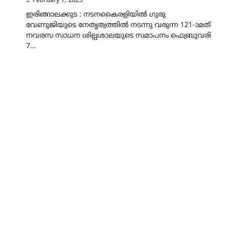
February 7, 2025
ഇരിങ്ങാലക്കുട : നടനകൈരളിയിൽ ഗുരു
വേണുജിയുടെ നേതൃത്വത്തിൽ നടന്നു വരുന്ന 121-ാമത്
നവരസ സാധന ശില്പശാലയുടെ സമാപനം ഫെബ്രുവരി
7…