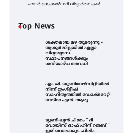
ഹയർ സെക്കൻഡറി വിദ്യാർത്ഥികൾ
Top News
ശക്തമായ മഴ തുടരുന്നു –
തൃശൂർ ജില്ലയിൽ എല്ലാ
വിദ്യാഭ്യാസ
സ്ഥാപനങ്ങൾക്കും
ശനിയാഴ്ച അവധി
എം.ജി. യൂണിവേഴ്‌സിറ്റിയിൽ
നിന്ന് ഇംഗ്ളീഷ്
സാഹിത്യത്തിൽ ഡോക്ടറേറ്റ്
നേടിയ എൻ. ആര്യ
ട്യുണീഷ്യൻ ചിത്രം ” ദി
വോയിസ് ഓഫ് ഹിന്ദ് റജബ് ”
ഇരിങ്ങാലക്കുട ഫിലിം