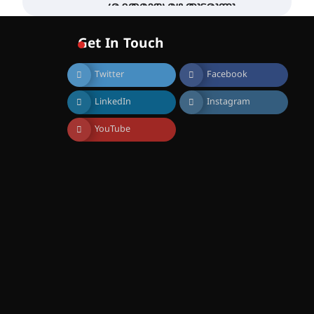
ശക്തമായ മഴ തുടരുന്നു –
തൃശൂർ ജില്ലയിൽ എല്ലാ
വിദ്യാഭ്യാസ
Get In Touch
സ്ഥാപനങ്ങൾക്കും
ശനിയാഴ്ച അവധി
Twitter
Facebook
August 7, 2026
എം.ജി. യൂണിവേഴ്‌സിറ്റിയിൽ
LinkedIn
Instagram
നിന്ന് ഇംഗ്ളീഷ്
സാഹിത്യത്തിൽ ഡോക്ടറേറ്റ്
നേടിയ എൻ. ആര്യ
YouTube
August 7, 2026
ട്യുണീഷ്യൻ ചിത്രം ” ദി
വോയിസ് ഓഫ് ഹിന്ദ് റജബ് ”
ഇരിങ്ങാലക്കുട ഫിലിം
സൊസൈറ്റി ആഗസ്റ്റ് 7
വെള്ളിയാഴ്ച സ്‌ക്രീൻ
ചെയ്യുന്നു
August 6, 2026
സെന്റ് ജോസഫ്സ് കോളജ്
കോമേഴ്‌സ്
അസോസിയേഷന്
തുടക്കമായി
August 6, 2026