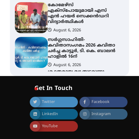
കോമേഴ്സ്
എക്സ്പോയുമായി എസ്
എൻ ഹയർ സെക്കൻഡറി
വിദ്യാർത്ഥികൾ
August 6, 2026
സർഗ്ഗസാഹിതി-
കവിതാസംഗമം 2026 കവിതാ
ചർച്ച കാട്ടൂർ, ടി. കെ. ബാലൻ
ഹാളിൽ 16ന്
August 6, 2026
ശക്തമായ മഴ തുടരുന്നു –
തൃശൂർ ജില്ലയിൽ എല്ലാ
വിദ്യാഭ്യാസ
Get In Touch
സ്ഥാപനങ്ങൾക്കും
ശനിയാഴ്ച അവധി
Twitter
Facebook
August 7, 2026
എം.ജി. യൂണിവേഴ്‌സിറ്റിയിൽ
LinkedIn
Instagram
നിന്ന് ഇംഗ്ളീഷ്
സാഹിത്യത്തിൽ ഡോക്ടറേറ്റ്
നേടിയ എൻ. ആര്യ
YouTube
August 7, 2026
ട്യുണീഷ്യൻ ചിത്രം ” ദി