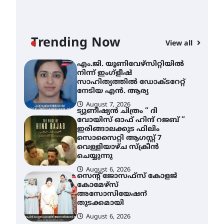
ശക്തമായ മഴ തുടരുന്നു –
തൃശൂർ ജില്ലയിൽ എല്ലാ
വിദ്യാഭ്യാസ
സ്ഥാപനങ്ങൾക്കും
Trending Now
ശനിയാഴ്ച അവധി
View all
AWA
August 7, 2026
എം
എം.ജി. യൂണിവേഴ്‌സിറ്റിയിൽ
നി
നിന്ന് ഇംഗ്ളീഷ്
സാ
സാഹിത്യത്തിൽ ഡോക്ടറേറ്റ്
ന
നേടിയ എൻ. ആര്യ
August 7, 2026
A
ട്യുണീഷ്യൻ ചിത്രം ” ദി
വോയിസ് ഓഫ് ഹിന്ദ് റജബ് ”
ഇരിങ്ങാലക്കുട ഫിലിം
സൊസൈറ്റി ആഗസ്റ്റ് 7
വെള്ളിയാഴ്ച സ്‌ക്രീൻ
ചെയ്യുന്നു
August 6, 2026
സെന്റ് ജോസഫ്സ് കോളജ്
കോമേഴ്‌സ്
അസോസിയേഷന്
തുടക്കമായി
August 6, 2026