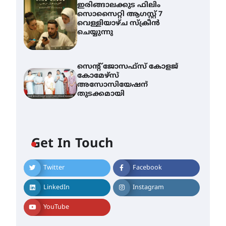
ഇരിങ്ങാലക്കുട ഫിലിം
സൊസൈറ്റി ആഗസ്റ്റ് 7
വെള്ളിയാഴ്ച സ്‌ക്രീൻ
ചെയ്യുന്നു
സെന്റ് ജോസഫ്സ് കോളജ്
കോമേഴ്‌സ്
അസോസിയേഷന്
തുടക്കമായി
Get In Touch
Twitter
Facebook
എം.ജി. യൂണിവേഴ്‌സിറ്റിയിൽ
നിന്ന് ഇംഗ്ളീഷ്
LinkedIn
Instagram
സാഹിത്യത്തിൽ ഡോക്ടറേറ്റ്
നേടിയ എൻ. ആര്യ
YouTube
August 7, 2026
ട്യുണീഷ്യൻ ചിത്രം ” ദി