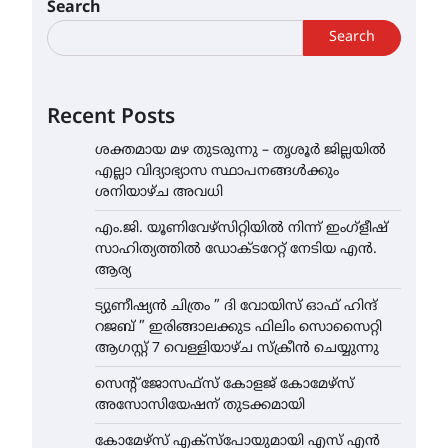
Search
Search
Recent Posts
ശക്തമായ മഴ തുടരുന്നു – തൃശൂർ ജില്ലയിൽ
എല്ലാ വിദ്യാഭ്യാസ സ്ഥാപനങ്ങൾക്കും
ശനിയാഴ്ച അവധി
എം.ജി. യൂണിവേഴ്‌സിറ്റിയിൽ നിന്ന് ഇംഗ്ളീഷ്
സാഹിത്യത്തിൽ ഡോക്ടറേറ്റ് നേടിയ എൻ.
ആര്യ
ട്യുണീഷ്യൻ ചിത്രം ” ദി വോയിസ് ഓഫ് ഹിന്ദ്
റജബ് ” ഇരിങ്ങാലക്കുട ഫിലിം സൊസൈറ്റി
ആഗസ്റ്റ് 7 വെള്ളിയാഴ്ച സ്‌ക്രീൻ ചെയ്യുന്നു
സെന്റ് ജോസഫ്സ് കോളജ് കോമേഴ്‌സ്
അസോസിയേഷന് തുടക്കമായി
കോമേഴ്സ് എക്സ്പോയുമായി എസ് എൻ