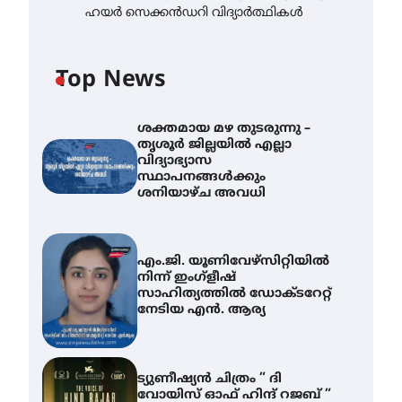
ഹയർ സെക്കൻഡറി വിദ്യാർത്ഥികൾ
Top News
ശക്തമായ മഴ തുടരുന്നു –
തൃശൂർ ജില്ലയിൽ എല്ലാ
വിദ്യാഭ്യാസ
സ്ഥാപനങ്ങൾക്കും
ശനിയാഴ്ച അവധി
എം.ജി. യൂണിവേഴ്‌സിറ്റിയിൽ
നിന്ന് ഇംഗ്ളീഷ്
സാഹിത്യത്തിൽ ഡോക്ടറേറ്റ്
നേടിയ എൻ. ആര്യ
ട്യുണീഷ്യൻ ചിത്രം ” ദി
വോയിസ് ഓഫ് ഹിന്ദ് റജബ് ”