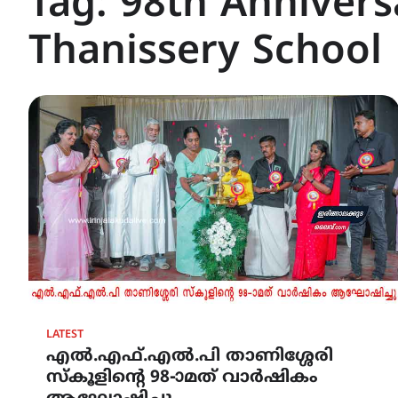
Tag:
98th Annivers
Thanissery School
LATEST
എൽ.എഫ്.എൽ.പി താണിശ്ശേരി
സ്കൂളിന്റെ 98-ാമത് വാർഷികം