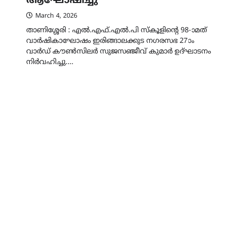
ആഘോഷിച്ചു
March 4, 2026
താണിശ്ശേരി : എൽ.എഫ്.എൽ.പി സ്കൂളിൻ്റെ 98-ാമത്
വാർഷികാഘോഷം ഇരിങ്ങാലക്കുട നഗരസഭ 27ാം
വാർഡ് കൗൺസിലർ സുജസഞ്ജീവ് കുമാർ ഉദ്ഘാടനം
നിർവഹിച്ചു.…