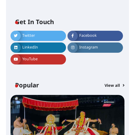
ഐ.ടി.യു. ബാങ്കിലെ
Get In Touch
നിക്ഷേപകർക്ക് പണം തിരികെ
ലഭ്യമാക്കാൻ കേന്ദ്ര-കേരള
സർക്കാരുകൾ അടിയന്തരമായി
Twitter
Facebook
ഇടപെടണമെന്ന് ഐ.ടി.യു. ബാങ്ക്
നിക്ഷേപക സംരക്ഷണ സമിതി
LinkedIn
Instagram
YouTube
ശക്തമായ കാറ്റിന് സാധ്യത –
ആഗസ്റ്റ് 12 വരെ മഴ തുടരും,
തൃശൂർ ജില്ലയിൽ മഞ്ഞ അലർട്ട്
Popular
View all
ശക്തമായ മഴ തുടരുന്നു – തൃശൂർ
ജില്ലയിൽ എല്ലാ വിദ്യാഭ്യാസ
സ്ഥാപനങ്ങൾക്കും ശനിയാഴ്ച
അവധി
എം.ജി. യൂണിവേഴ്‌സിറ്റിയിൽ നിന്ന്
ഇംഗ്ളീഷ് സാഹിത്യത്തിൽ