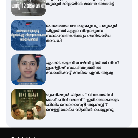
തൃശൂർ ജില്ലയിൽ മഞ്ഞ അലർട്ട്
ശക്തമായ മഴ തുടരുന്നു – തൃശൂർ
ജില്ലയിൽ എല്ലാ വിദ്യാഭ്യാസ
സ്ഥാപനങ്ങൾക്കും ശനിയാഴ്ച
അവധി
എം.ജി. യൂണിവേഴ്‌സിറ്റിയിൽ നിന്ന്
ഇംഗ്ളീഷ് സാഹിത്യത്തിൽ
ഡോക്ടറേറ്റ് നേടിയ എൻ. ആര്യ
ട്യുണീഷ്യൻ ചിത്രം ” ദി വോയിസ്
ഓഫ് ഹിന്ദ് റജബ് ” ഇരിങ്ങാലക്കുട
ഫിലിം സൊസൈറ്റി ആഗസ്റ്റ് 7
വെള്ളിയാഴ്ച സ്‌ക്രീൻ ചെയ്യുന്നു
തിരനോട്ടം ‘അരങ്ങ് 2026’ ഉണർന്നു