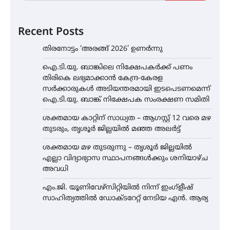
Recent Posts
തിരനോട്ടം ‘അരങ്ങ് 2026’ ഉണർന്നു
ഐ.ടി.യു. ബാങ്കിലെ നിക്ഷേപകർക്ക് പണം
തിരികെ ലഭ്യമാക്കാൻ കേന്ദ്ര-കേരള
സർക്കാരുകൾ അടിയന്തരമായി ഇടപെടണമെന്ന്
ഐ.ടി.യു. ബാങ്ക് നിക്ഷേപക സംരക്ഷണ സമിതി
ശക്തമായ കാറ്റിന് സാധ്യത – ആഗസ്റ്റ് 12 വരെ മഴ
തുടരും, തൃശൂർ ജില്ലയിൽ മഞ്ഞ അലർട്ട്
ശക്തമായ മഴ തുടരുന്നു – തൃശൂർ ജില്ലയിൽ
എല്ലാ വിദ്യാഭ്യാസ സ്ഥാപനങ്ങൾക്കും ശനിയാഴ്ച
അവധി
എം.ജി. യൂണിവേഴ്‌സിറ്റിയിൽ നിന്ന് ഇംഗ്ളീഷ്
സാഹിത്യത്തിൽ ഡോക്ടറേറ്റ് നേടിയ എൻ. ആര്യ