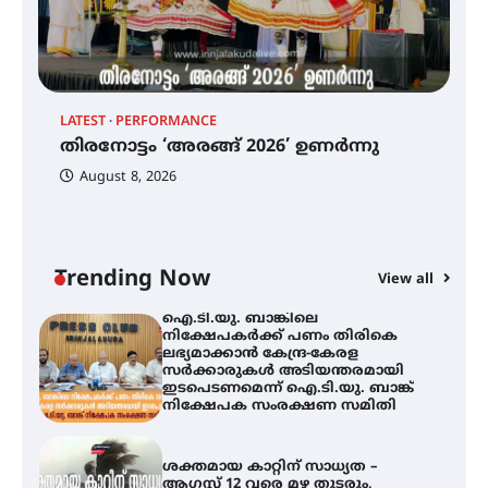
ഡോക്ടറേറ്റ് നേടിയ എൻ. ആര്യ
ട്യുണീഷ്യൻ ചിത്രം ” ദി വോയിസ്
ഓഫ് ഹിന്ദ് റജബ് ” ഇരിങ്ങാലക്കുട
LATEST
PERFORMANCE
EX
ഫിലിം സൊസൈറ്റി ആഗസ്റ്റ് 7
തിരനോട്ടം ‘അരങ്ങ് 2026’ ഉണർന്നു
വെള്ളിയാഴ്ച സ്‌ക്രീൻ ചെയ്യുന്നു
ഐ
പ
August 8, 2026
ി
ക
ഇ
ന
തിരനോട്ടം ‘അരങ്ങ് 2026’ ഉണർന്നു
Trending Now
View all
ഐ.ടി.യു. ബാങ്കിലെ
നിക്ഷേപകർക്ക് പണം തിരികെ
ലഭ്യമാക്കാൻ കേന്ദ്ര-കേരള
സർക്കാരുകൾ അടിയന്തരമായി
ഇടപെടണമെന്ന് ഐ.ടി.യു. ബാങ്ക്
നിക്ഷേപക സംരക്ഷണ സമിതി
ശക്തമായ കാറ്റിന് സാധ്യത –
ആഗസ്റ്റ് 12 വരെ മഴ തുടരും,