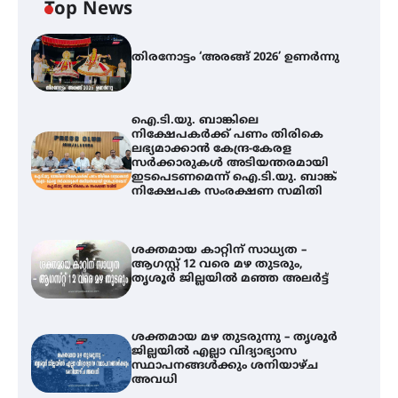
Top News
തിരനോട്ടം ‘അരങ്ങ് 2026’ ഉണർന്നു
ഐ.ടി.യു. ബാങ്കിലെ
നിക്ഷേപകർക്ക് പണം തിരികെ
ലഭ്യമാക്കാൻ കേന്ദ്ര-കേരള
സർക്കാരുകൾ അടിയന്തരമായി
ഇടപെടണമെന്ന് ഐ.ടി.യു. ബാങ്ക്
നിക്ഷേപക സംരക്ഷണ സമിതി
ശക്തമായ കാറ്റിന് സാധ്യത –
ആഗസ്റ്റ് 12 വരെ മഴ തുടരും,
തൃശൂർ ജില്ലയിൽ മഞ്ഞ അലർട്ട്
ശക്തമായ മഴ തുടരുന്നു – തൃശൂർ
ജില്ലയിൽ എല്ലാ വിദ്യാഭ്യാസ
സ്ഥാപനങ്ങൾക്കും ശനിയാഴ്ച
അവധി