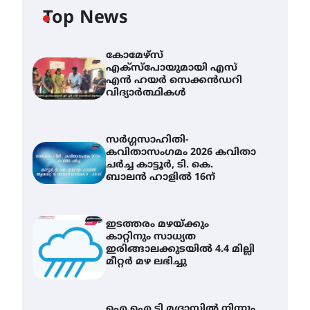
Top News
കോമേഴ്സ്
എക്സ്പോയുമായി എസ്
എൻ ഹയർ സെക്കൻഡറി
വിദ്യാർത്ഥികൾ
സർഗ്ഗസാഹിതി-
കവിതാസംഗമം 2026 കവിതാ
ചർച്ച കാട്ടൂർ, ടി. കെ.
ബാലൻ ഹാളിൽ 16ന്
ഇടത്തരം മഴയ്ക്കും
കാറ്റിനും സാധ്യത
ഇരിങ്ങാലക്കുടയിൽ 4.4 മില്ലി
മീറ്റർ മഴ ലഭിച്ചു
ഐ.ഐ.ടി മദ്രാസ്സിൽ നിന്നും