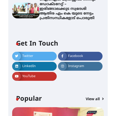
ഡോക്ടറേറ്റ് –
ഇരിങ്ങാലക്കുട സ്വദേശി
ആതിര എം കെ യുടെ നേട്ടം
പ്രതിസന്ധികളോട് പൊരുതി
Get In Touch
Twitter
Facebook
സർഗ്ഗസാഹിതി-
കവിതാസംഗമം 2026 കവിതാ
LinkedIn
Instagram
ചർച്ച കാട്ടൂർ, ടി. കെ. ബാലൻ
ഹാളിൽ 16ന്
YouTube
August 6, 2026
ഇടത്തരം മഴയ്ക്കും കാറ്റിനും
സാധ്യത ഇരിങ്ങാലക്കുടയിൽ
Popular
View all
4.4 മില്ലി മീറ്റർ മഴ ലഭിച്ചു
August 6, 2026