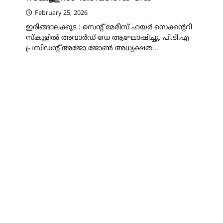
February 25, 2026
ഇരിങ്ങാലക്കുട : സെന്റ് മേരീസ് ഹയർ സെക്കന്ററി
സ്കൂളിൽ അവാർഡ് ഡേ ആഘോഷിച്ചു. പി.ടി.എ
പ്രസിഡന്റ് അജോ ജോൺ അധ്യക്ഷത…