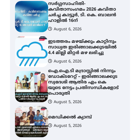
സർഗ്ഗസാഹിതി-
കവിതാസംഗമം 2026 കവിതാ
ചർച്ച കാട്ടൂർ, ടി. കെ. ബാലൻ
ഹാളിൽ 16ന്
August 6, 2026
ഇടത്തരം മഴയ്ക്കും കാറ്റിനും
സാധ്യത ഇരിങ്ങാലക്കുടയിൽ
4.4 മില്ലി മീറ്റർ മഴ ലഭിച്ചു
August 6, 2026
ഐ.ഐ.ടി മദ്രാസ്സിൽ നിന്നും
ഡോക്ടറേറ്റ് – ഇരിങ്ങാലക്കുട
സ്വദേശി ആതിര എം കെ
യുടെ നേട്ടം പ്രതിസന്ധികളോട്
പൊരുതി
August 5, 2026
മെഡിക്കൽ ക്യാമ്പ്
August 5, 2026