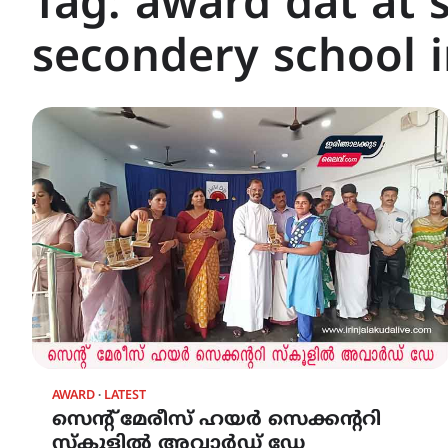
Tag:
award dat at 
secondery school i
AWARD
LATEST
സെന്റ് മേരീസ് ഹയർ സെക്കന്ററി
സ്കൂളിൽ അവാർഡ് ഡേ