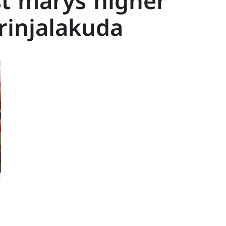
st marys higher
rinjalakuda