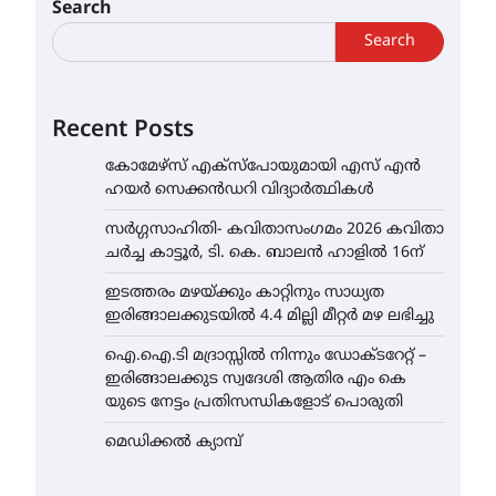
Search
Search
Recent Posts
കോമേഴ്സ് എക്സ്പോയുമായി എസ് എൻ
ഹയർ സെക്കൻഡറി വിദ്യാർത്ഥികൾ
സർഗ്ഗസാഹിതി- കവിതാസംഗമം 2026 കവിതാ
ചർച്ച കാട്ടൂർ, ടി. കെ. ബാലൻ ഹാളിൽ 16ന്
ഇടത്തരം മഴയ്ക്കും കാറ്റിനും സാധ്യത
ഇരിങ്ങാലക്കുടയിൽ 4.4 മില്ലി മീറ്റർ മഴ ലഭിച്ചു
ഐ.ഐ.ടി മദ്രാസ്സിൽ നിന്നും ഡോക്ടറേറ്റ് –
ഇരിങ്ങാലക്കുട സ്വദേശി ആതിര എം കെ
യുടെ നേട്ടം പ്രതിസന്ധികളോട് പൊരുതി
മെഡിക്കൽ ക്യാമ്പ്