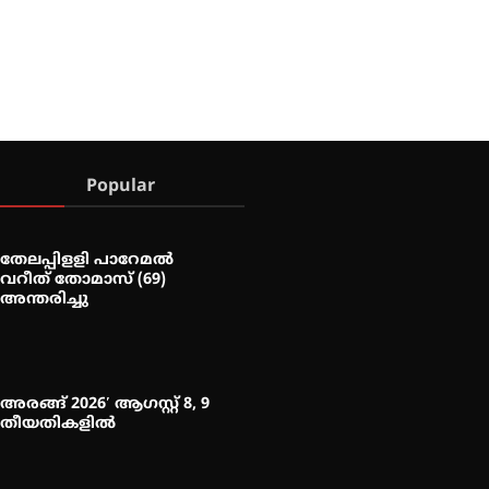
Popular
തേലപ്പിളളി പാറേമൽ
വറീത് തോമാസ് (69)
അന്തരിച്ചു
അരങ്ങ് 2026′ ആഗസ്റ്റ് 8, 9
തീയതികളിൽ