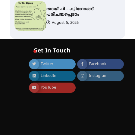
തായ് ചി – ക്വിഗോങ്ങ്
പരിചയപ്പെടാം
August 5, 2026
കോമേഴ്സ്
എക്സ്പോയുമായി എസ്
എൻ ഹയർ സെക്കൻഡറി
Get In Touch
വിദ്യാർത്ഥികൾ
August 6, 2026
Twitter
Facebook
സർഗ്ഗസാഹിതി-
LinkedIn
Instagram
കവിതാസംഗമം 2026 കവിതാ
ചർച്ച കാട്ടൂർ, ടി. കെ. ബാലൻ
ഹാളിൽ 16ന്
YouTube
August 6, 2026
ഇടത്തരം മഴയ്ക്കും കാറ്റിനും
സാധ്യത ഇരിങ്ങാലക്കുടയിൽ
4.4 മില്ലി മീറ്റർ മഴ ലഭിച്ചു
August 6, 2026