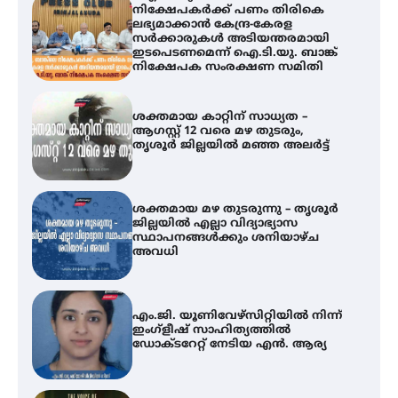
നിക്ഷേപകർക്ക് പണം തിരികെ
ലഭ്യമാക്കാൻ കേന്ദ്ര-കേരള
സർക്കാരുകൾ അടിയന്തരമായി
ഇടപെടണമെന്ന് ഐ.ടി.യു. ബാങ്ക്
നിക്ഷേപക സംരക്ഷണ സമിതി
ശക്തമായ കാറ്റിന് സാധ്യത –
ആഗസ്റ്റ് 12 വരെ മഴ തുടരും,
തൃശൂർ ജില്ലയിൽ മഞ്ഞ അലർട്ട്
ശക്തമായ മഴ തുടരുന്നു – തൃശൂർ
ജില്ലയിൽ എല്ലാ വിദ്യാഭ്യാസ
സ്ഥാപനങ്ങൾക്കും ശനിയാഴ്ച
അവധി
എം.ജി. യൂണിവേഴ്‌സിറ്റിയിൽ നിന്ന്
ഇംഗ്ളീഷ് സാഹിത്യത്തിൽ
ഡോക്ടറേറ്റ് നേടിയ എൻ. ആര്യ