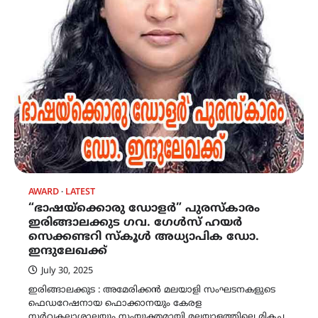
AWARD
LATEST
“ഭാഷയ്ക്കൊരു ഡോളർ” പുരസ്കാരം
ഇരിങ്ങാലക്കുട ഗവ. ഗേൾസ് ഹയർ
സെക്കണ്ടറി സ്കൂൾ അധ്യാപിക ഡോ.
ഇന്ദുലേഖക്ക്
July 30, 2025
ഇരിങ്ങാലക്കുട : അമേരിക്കൻ മലയാളി സംഘടനകളുടെ
ഫെഡറേഷനായ ഫൊക്കാനയും കേരള
സർവകലാശാലയും സംയുക്തമായി മലയാളത്തിലെ മികച്ച