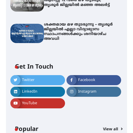
ആഗസ്റ്റ് 12 വരെ മഴ തുടരും,
തൃശൂർ ജില്ലയിൽ മഞ്ഞ അലർട്ട്
ശക്തമായ മഴ തുടരുന്നു – തൃശൂർ
ജില്ലയിൽ എല്ലാ വിദ്യാഭ്യാസ
സ്ഥാപനങ്ങൾക്കും ശനിയാഴ്ച
അവധി
ഐ.ടി.യു. ബാങ്കിലെ
Get In Touch
നിക്ഷേപകർക്ക് പണം തിരികെ
ലഭ്യമാക്കാൻ കേന്ദ്ര-കേരള
സർക്കാരുകൾ അടിയന്തരമായി
Twitter
Facebook
ഇടപെടണമെന്ന് ഐ.ടി.യു. ബാങ്ക്
നിക്ഷേപക സംരക്ഷണ സമിതി
LinkedIn
Instagram
YouTube
ശക്തമായ കാറ്റിന് സാധ്യത –
ആഗസ്റ്റ് 12 വരെ മഴ തുടരും,
തൃശൂർ ജില്ലയിൽ മഞ്ഞ അലർട്ട്
Popular
View all