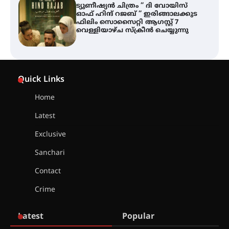
ട്യുണീഷ്യൻ ചിത്രം ” ദി വോയിസ്
ഓഫ് ഹിന്ദ് റജബ് ” ഇരിങ്ങാലക്കുട
ഫിലിം സൊസൈറ്റി ആഗസ്റ്റ് 7
വെള്ളിയാഴ്ച സ്‌ക്രീൻ ചെയ്യുന്നു
തിരനോട്ടം ‘അരങ്ങ് 2026’ ഉണർന്നു
Quick Links
Home
ഐ.ടി.യു. ബാങ്കിലെ
Latest
നിക്ഷേപകർക്ക് പണം തിരികെ
ലഭ്യമാക്കാൻ കേന്ദ്ര-കേരള
Exclusive
സർക്കാരുകൾ അടിയന്തരമായി
ഇടപെടണമെന്ന് ഐ.ടി.യു. ബാങ്ക്
Sanchari
നിക്ഷേപക സംരക്ഷണ സമിതി
Contact
ശക്തമായ കാറ്റിന് സാധ്യത –
Crime
ആഗസ്റ്റ് 12 വരെ മഴ തുടരും,
തൃശൂർ ജില്ലയിൽ മഞ്ഞ അലർട്ട്
Latest
Popular