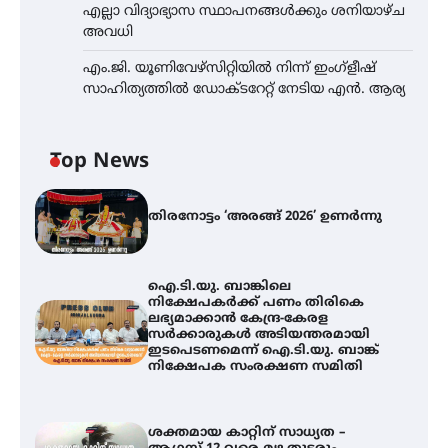
എല്ലാ വിദ്യാഭ്യാസ സ്ഥാപനങ്ങൾക്കും ശനിയാഴ്ച
അവധി
എം.ജി. യൂണിവേഴ്‌സിറ്റിയിൽ നിന്ന് ഇംഗ്ളീഷ്
സാഹിത്യത്തിൽ ഡോക്ടറേറ്റ് നേടിയ എൻ. ആര്യ
Top News
തിരനോട്ടം ‘അരങ്ങ് 2026’ ഉണർന്നു
ഐ.ടി.യു. ബാങ്കിലെ
നിക്ഷേപകർക്ക് പണം തിരികെ
ലഭ്യമാക്കാൻ കേന്ദ്ര-കേരള
സർക്കാരുകൾ അടിയന്തരമായി
ഇടപെടണമെന്ന് ഐ.ടി.യു. ബാങ്ക്
നിക്ഷേപക സംരക്ഷണ സമിതി
ശക്തമായ കാറ്റിന് സാധ്യത –