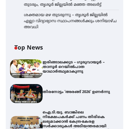
തുടരും, തൃശൂർ ജില്ലയിൽ മഞ്ഞ അലർട്ട്
ശക്തമായ മഴ തുടരുന്നു – തൃശൂർ ജില്ലയിൽ
എല്ലാ വിദ്യാഭ്യാസ സ്ഥാപനങ്ങൾക്കും ശനിയാഴ്ച
അവധി
Top News
ഇരിങ്ങാലക്കുട – ഗുരുവായൂർ –
താനൂർ റെയിൽപാത
യാഥാർത്ഥ്യമാകുന്നു
തിരനോട്ടം ‘അരങ്ങ് 2026’ ഉണർന്നു
ഐ.ടി.യു. ബാങ്കിലെ
നിക്ഷേപകർക്ക് പണം തിരികെ
ലഭ്യമാക്കാൻ കേന്ദ്ര-കേരള
സർക്കാരുകൾ അടിയന്തരമായി