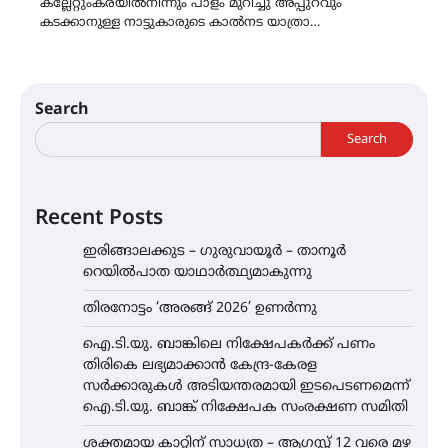
കല്ലേറ്റുംകരയിൽനിന്നും പാളം മുറിച്ചു അപ്പുറവും
കടക്കാനുള്ള നാട്ടുകാരുടെ കാൽനട യാത്രാ…
Search
Search
Recent Posts
ഇരിങ്ങാലക്കുട – ഗുരുവായൂർ – താനൂർ
റെയിൽപാത യാഥാർത്ഥ്യമാകുന്നു
തിരനോട്ടം ‘അരങ്ങ് 2026’ ഉണർന്നു
ഐ.ടി.യു. ബാങ്കിലെ നിക്ഷേപകർക്ക് പണം
തിരികെ ലഭ്യമാക്കാൻ കേന്ദ്ര-കേരള
സർക്കാരുകൾ അടിയന്തരമായി ഇടപെടണമെന്ന്
ഐ.ടി.യു. ബാങ്ക് നിക്ഷേപക സംരക്ഷണ സമിതി
ശക്തമായ കാറ്റിന് സാധ്യത – ആഗസ്റ്റ് 12 വരെ മഴ