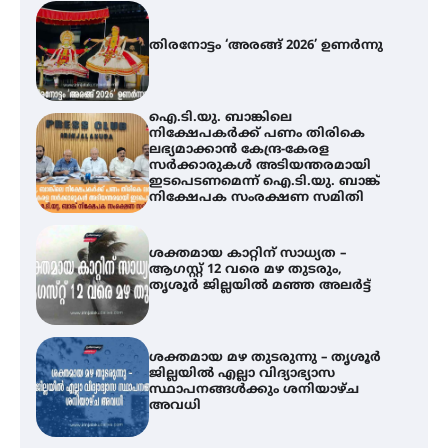
തിരനോട്ടം ‘അരങ്ങ് 2026’ ഉണർന്നു
ഐ.ടി.യു. ബാങ്കിലെ
നിക്ഷേപകർക്ക് പണം തിരികെ
ലഭ്യമാക്കാൻ കേന്ദ്ര-കേരള
സർക്കാരുകൾ അടിയന്തരമായി
ഇടപെടണമെന്ന് ഐ.ടി.യു. ബാങ്ക്
നിക്ഷേപക സംരക്ഷണ സമിതി
ശക്തമായ കാറ്റിന് സാധ്യത –
ആഗസ്റ്റ് 12 വരെ മഴ തുടരും,
തൃശൂർ ജില്ലയിൽ മഞ്ഞ അലർട്ട്
ശക്തമായ മഴ തുടരുന്നു – തൃശൂർ
ജില്ലയിൽ എല്ലാ വിദ്യാഭ്യാസ
സ്ഥാപനങ്ങൾക്കും ശനിയാഴ്ച
അവധി