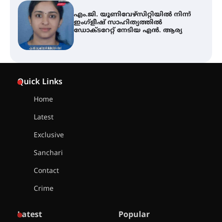
എം.ജി. യൂണിവേഴ്‌സിറ്റിയിൽ നിന്ന്
ഇംഗ്ളീഷ് സാഹിത്യത്തിൽ
ഡോക്ടറേറ്റ് നേടിയ എൻ. ആര്യ
ഇരിങ്ങാലക്കുട – ഗുരുവായൂർ –
താനൂർ റെയിൽപാത
Quick Links
യാഥാർത്ഥ്യമാകുന്നു
Home
Latest
തിരനോട്ടം ‘അരങ്ങ് 2026’ ഉണർന്നു
Exclusive
Sanchari
ഐ.ടി.യു. ബാങ്കിലെ
Contact
നിക്ഷേപകർക്ക് പണം തിരികെ
ലഭ്യമാക്കാൻ കേന്ദ്ര-കേരള
Crime
സർക്കാരുകൾ അടിയന്തരമായി
ഇടപെടണമെന്ന് ഐ.ടി.യു. ബാങ്ക്
നിക്ഷേപക സംരക്ഷണ സമിതി
Latest
Popular