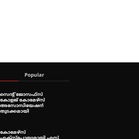
Popular
സെന്റ് ജോസഫ്സ്
കോളജ് കോമേഴ്‌സ്
അസോസിയേഷന്
തുടക്കമായി
കോമേഴ്സ്
എക്സ്പോയുമായി എസ്