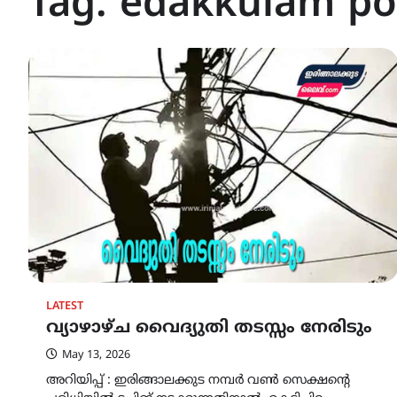
Tag:
edakkulam po
LATEST
വ്യാഴാഴ്ച വൈദ്യുതി തടസ്സം നേരിടും
May 13, 2026
അറിയിപ്പ് : ഇരിങ്ങാലക്കുട നമ്പർ വൺ സെക്ഷന്റെ