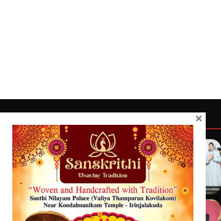
×
Quick Links
Latest
Home
Latest
Exclusive
Sanchari
Contact