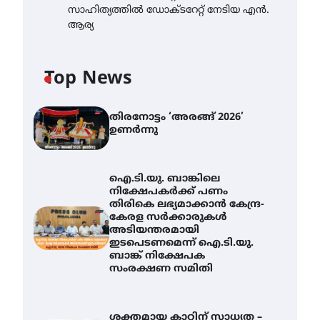
സാഹിത്യത്തിൽ ഡോക്ടറേറ്റ് നേടിയ എൻ.
ആര്യ
Top News
തിരനോട്ടം ‘അരങ്ങ് 2026’
ഉണർന്നു
ഐ.ടി.യു. ബാങ്കിലെ
നിക്ഷേപകർക്ക് പണം
തിരികെ ലഭ്യമാക്കാൻ കേന്ദ്ര-
കേരള സർക്കാരുകൾ
അടിയന്തരമായി
ഇടപെടണമെന്ന് ഐ.ടി.യു.
ബാങ്ക് നിക്ഷേപക
സംരക്ഷണ സമിതി
ശക്തമായ കാറ്റിന് സാധ്യത –