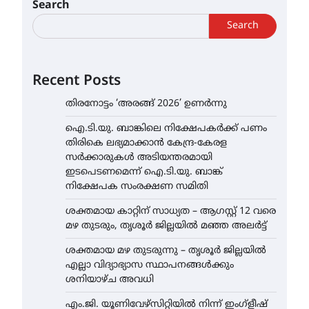
Search
Search
Recent Posts
തിരനോട്ടം ‘അരങ്ങ് 2026’ ഉണർന്നു
ഐ.ടി.യു. ബാങ്കിലെ നിക്ഷേപകർക്ക് പണം
തിരികെ ലഭ്യമാക്കാൻ കേന്ദ്ര-കേരള
സർക്കാരുകൾ അടിയന്തരമായി
ഇടപെടണമെന്ന് ഐ.ടി.യു. ബാങ്ക്
നിക്ഷേപക സംരക്ഷണ സമിതി
ശക്തമായ കാറ്റിന് സാധ്യത – ആഗസ്റ്റ് 12 വരെ
മഴ തുടരും, തൃശൂർ ജില്ലയിൽ മഞ്ഞ അലർട്ട്
ശക്തമായ മഴ തുടരുന്നു – തൃശൂർ ജില്ലയിൽ
എല്ലാ വിദ്യാഭ്യാസ സ്ഥാപനങ്ങൾക്കും
ശനിയാഴ്ച അവധി
എം.ജി. യൂണിവേഴ്‌സിറ്റിയിൽ നിന്ന് ഇംഗ്ളീഷ്