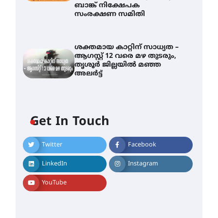
ബാങ്ക് നിക്ഷേപക
സംരക്ഷണ സമിതി
ശക്തമായ കാറ്റിന് സാധ്യത –
ആഗസ്റ്റ് 12 വരെ മഴ തുടരും,
തൃശൂർ ജില്ലയിൽ മഞ്ഞ
അലർട്ട്
Get In Touch
Twitter
Facebook
തിരനോട്ടം ‘അരങ്ങ് 2026’
ഉണർന്നു
LinkedIn
Instagram
August 8, 2026
ഐ.ടി.യു. ബാങ്കിലെ
YouTube
നിക്ഷേപകർക്ക് പണം
തിരികെ ലഭ്യമാക്കാൻ കേന്ദ്ര-
കേരള സർക്കാരുകൾ
അടിയന്തരമായി