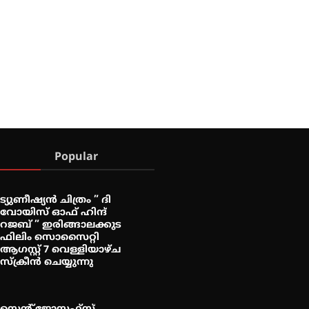
Popular
ട്യുണീഷ്യൻ ചിത്രം ” ദി
വോയിസ് ഓഫ് ഹിന്ദ്
റജബ് ” ഇരിങ്ങാലക്കുട
ഫിലിം സൊസൈറ്റി
ആഗസ്റ്റ് 7 വെള്ളിയാഴ്ച
സ്‌ക്രീൻ ചെയ്യുന്നു