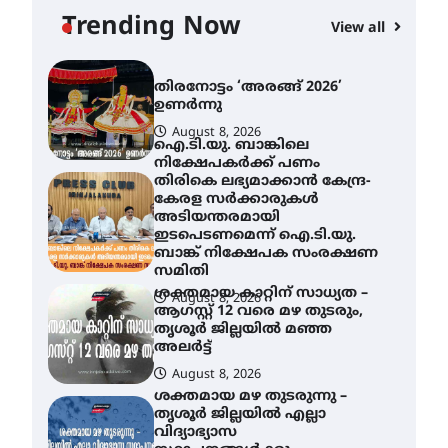
യാഥാർത്ഥ്യമാകുന്നു
Trending Now
View all
August 9, 2026
തിരനോട്ടം ‘അരങ്ങ് 2026’
ഉണർന്നു
August 8, 2026
ഐ.ടി.യു. ബാങ്കിലെ
നിക്ഷേപകർക്ക് പണം
തിരികെ ലഭ്യമാക്കാൻ കേന്ദ്ര-
കേരള സർക്കാരുകൾ
അടിയന്തരമായി
ഇടപെടണമെന്ന് ഐ.ടി.യു.
ബാങ്ക് നിക്ഷേപക സംരക്ഷണ
സമിതി
ശക്തമായ കാറ്റിന് സാധ്യത –
August 8, 2026
ആഗസ്റ്റ് 12 വരെ മഴ തുടരും,
തൃശൂർ ജില്ലയിൽ മഞ്ഞ
അലർട്ട്
August 8, 2026
ശക്തമായ മഴ തുടരുന്നു –
തൃശൂർ ജില്ലയിൽ എല്ലാ
വിദ്യാഭ്യാസ