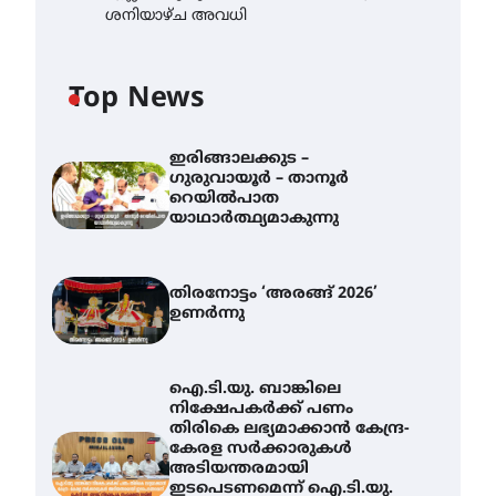
ശനിയാഴ്ച അവധി
Top News
ഇരിങ്ങാലക്കുട –
ഗുരുവായൂർ – താനൂർ
റെയിൽപാത
യാഥാർത്ഥ്യമാകുന്നു
തിരനോട്ടം ‘അരങ്ങ് 2026’
ഉണർന്നു
ഐ.ടി.യു. ബാങ്കിലെ
നിക്ഷേപകർക്ക് പണം
തിരികെ ലഭ്യമാക്കാൻ കേന്ദ്ര-
കേരള സർക്കാരുകൾ
അടിയന്തരമായി
ഇടപെടണമെന്ന് ഐ.ടി.യു.