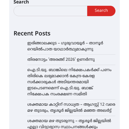
Search
Search
Recent Posts
ഇരിങ്ങാലക്കുട – ഗുരുവായൂർ – താനൂർ
റെയിൽപാത യാഥാർത്ഥ്യമാകുന്നു
തിരനോട്ടം ‘അരങ്ങ് 2026’ ഉണർന്നു
ഐ.ടി.യു. ബാങ്കിലെ നിക്ഷേപകർക്ക് പണം
തിരികെ ലഭ്യമാക്കാൻ കേന്ദ്ര-കേരള
സർക്കാരുകൾ അടിയന്തരമായി
ഇടപെടണമെന്ന് ഐ.ടി.യു. ബാങ്ക്
നിക്ഷേപക സംരക്ഷണ സമിതി
ശക്തമായ കാറ്റിന് സാധ്യത – ആഗസ്റ്റ് 12 വരെ
മഴ തുടരും, തൃശൂർ ജില്ലയിൽ മഞ്ഞ അലർട്ട്
ശക്തമായ മഴ തുടരുന്നു – തൃശൂർ ജില്ലയിൽ
എല്ലാ വിദ്യാഭ്യാസ സ്ഥാപനങ്ങൾക്കും