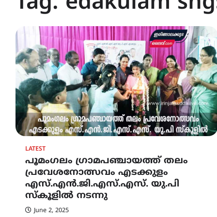
Tag:
edakulam sng
LATEST
പൂമംഗലം ഗ്രാമപഞ്ചായത്ത് തലം
പ്രവേശനോത്സവം എടക്കുളം
എസ്.എൻ.ജി.എസ്.എസ്. യു.പി
സ്കൂളിൽ നടന്നു
June 2, 2025