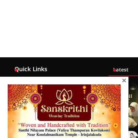
Quick Links
Latest
×
Home
Latest
Exclusive
Sanchari
Contact
Crime