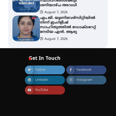
സ്ഥാപനങ്ങൾക്കും
ശനിയാഴ്ച അവധി
August 7, 2026
എം.ജി. യൂണിവേഴ്‌സിറ്റിയിൽ
നിന്ന് ഇംഗ്ളീഷ്
സാഹിത്യത്തിൽ ഡോക്ടറേറ്റ്
നേടിയ എൻ. ആര്യ
August 7, 2026
ഇരിങ്ങാലക്കുട – ഗുരുവായൂർ
– താനൂർ റെയിൽപാത
Get In Touch
യാഥാർത്ഥ്യമാകുന്നു
August 9, 2026
Twitter
Facebook
LinkedIn
Instagram
തിരനോട്ടം ‘അരങ്ങ് 2026’
ഉണർന്നു
YouTube
August 8, 2026
ഐ.ടി.യു. ബാങ്കിലെ
നിക്ഷേപകർക്ക് പണം
തിരികെ ലഭ്യമാക്കാൻ കേന്ദ്ര-
കേരള സർക്കാരുകൾ
അടിയന്തരമായി