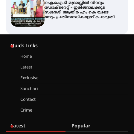
ഐ.ഐ.ടി മദ്രാസ്സിൽ നിന്നും
ഡോക്ടറേറ്റ് – ഇരിങ്ങാലക്കുട
സ്വദേശി ആതിര എം കെ യുടെ
നേട്ടം പ്രതിസന്ധികളോട് പൊരുതി
ട്യുണീഷ്യൻ ചിത്രം ” ദി വോയിസ്
ഓഫ് ഹിന്ദ് റജബ് ” ഇരിങ്ങാലക്കുട
Quick Links
ഫിലിം സൊസൈറ്റി ആഗസ്റ്റ് 7
വെള്ളിയാഴ്ച സ്‌ക്രീൻ ചെയ്യുന്നു
Home
Latest
സെന്റ് ജോസഫ്സ് കോളജ്
കോമേഴ്‌സ് അസോസിയേഷന്
Exclusive
തുടക്കമായി
Sanchari
Contact
കോമേഴ്സ് എക്സ്പോയുമായി
Crime
എസ് എൻ ഹയർ സെക്കൻഡറി
വിദ്യാർത്ഥികൾ
Latest
Popular