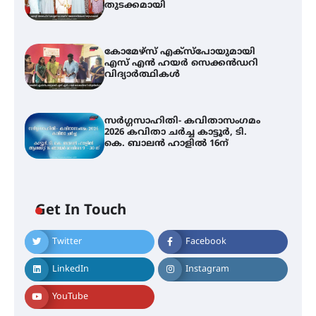
തുടക്കമായി
കോമേഴ്സ് എക്സ്പോയുമായി
എസ് എൻ ഹയർ സെക്കൻഡറി
വിദ്യാർത്ഥികൾ
സർഗ്ഗസാഹിതി- കവിതാസംഗമം
2026 കവിതാ ചർച്ച കാട്ടൂർ, ടി.
കെ. ബാലൻ ഹാളിൽ 16ന്
Get In Touch
Twitter
Facebook
LinkedIn
Instagram
YouTube