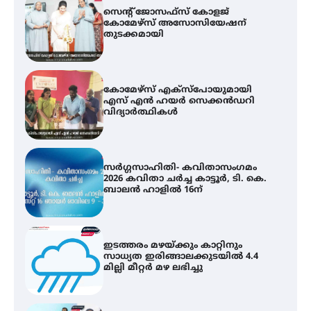
സെന്റ് ജോസഫ്സ് കോളജ്
കോമേഴ്‌സ് അസോസിയേഷന്
തുടക്കമായി
കോമേഴ്സ് എക്സ്പോയുമായി
എസ് എൻ ഹയർ സെക്കൻഡറി
വിദ്യാർത്ഥികൾ
സർഗ്ഗസാഹിതി- കവിതാസംഗമം
2026 കവിതാ ചർച്ച കാട്ടൂർ, ടി. കെ.
ബാലൻ ഹാളിൽ 16ന്
ഇടത്തരം മഴയ്ക്കും കാറ്റിനും
സാധ്യത ഇരിങ്ങാലക്കുടയിൽ 4.4
മില്ലി മീറ്റർ മഴ ലഭിച്ചു