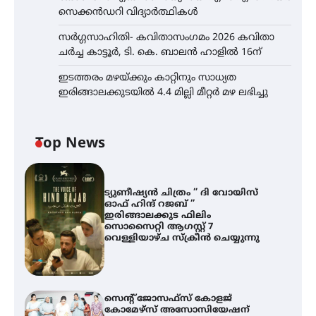
സെക്കൻഡറി വിദ്യാർത്ഥികൾ
സർഗ്ഗസാഹിതി- കവിതാസംഗമം 2026 കവിതാ
ചർച്ച കാട്ടൂർ, ടി. കെ. ബാലൻ ഹാളിൽ 16ന്
ഇടത്തരം മഴയ്ക്കും കാറ്റിനും സാധ്യത
ഇരിങ്ങാലക്കുടയിൽ 4.4 മില്ലി മീറ്റർ മഴ ലഭിച്ചു
Top News
ട്യുണീഷ്യൻ ചിത്രം ” ദി വോയിസ്
ഓഫ് ഹിന്ദ് റജബ് ”
ഇരിങ്ങാലക്കുട ഫിലിം
സൊസൈറ്റി ആഗസ്റ്റ് 7
വെള്ളിയാഴ്ച സ്‌ക്രീൻ ചെയ്യുന്നു
സെന്റ് ജോസഫ്സ് കോളജ്
കോമേഴ്‌സ് അസോസിയേഷന്