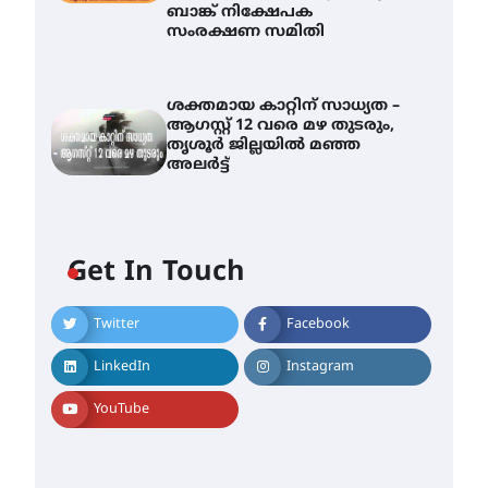
ബാങ്ക് നിക്ഷേപക
സംരക്ഷണ സമിതി
ശക്തമായ കാറ്റിന് സാധ്യത –
ആഗസ്റ്റ് 12 വരെ മഴ തുടരും,
തൃശൂർ ജില്ലയിൽ മഞ്ഞ
അലർട്ട്
Get In Touch
Twitter
Facebook
തിരനോട്ടം ‘അരങ്ങ് 2026’
ഉണർന്നു
LinkedIn
Instagram
August 8, 2026
ഐ.ടി.യു. ബാങ്കിലെ
YouTube
നിക്ഷേപകർക്ക് പണം
തിരികെ ലഭ്യമാക്കാൻ കേന്ദ്ര-
കേരള സർക്കാരുകൾ
അടിയന്തരമായി