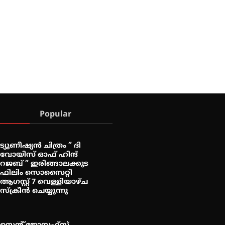
Popular
ട്യുണീഷ്യൻ ചിത്രം ” ദി
വോയിസ് ഓഫ് ഹിന്ദ്
റജബ് ” ഇരിങ്ങാലക്കുട
ഫിലിം സൊസൈറ്റി
ആഗസ്റ്റ് 7 വെള്ളിയാഴ്ച
സ്‌ക്രീൻ ചെയ്യുന്നു