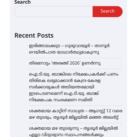
Search
Search
Recent Posts
ഇരിങ്ങാലക്കുട – ഗുരുവായൂർ – താനൂർ
റെയിൽപാത യാഥാർത്ഥ്യമാകുന്നു
തിരനോട്ടം ‘അരങ്ങ് 2026’ ഉണർന്നു
ഐ.ടി.യു. ബാങ്കിലെ നിക്ഷേപകർക്ക് പണം
തിരികെ ലഭ്യമാക്കാൻ കേന്ദ്ര-കേരള
സർക്കാരുകൾ അടിയന്തരമായി
ഇടപെടണമെന്ന് ഐ.ടി.യു. ബാങ്ക്
നിക്ഷേപക സംരക്ഷണ സമിതി
ശക്തമായ കാറ്റിന് സാധ്യത – ആഗസ്റ്റ് 12 വരെ
മഴ തുടരും, തൃശൂർ ജില്ലയിൽ മഞ്ഞ അലർട്ട്
ശക്തമായ മഴ തുടരുന്നു – തൃശൂർ ജില്ലയിൽ
എല്ലാ വിദ്യാഭ്യാസ സ്ഥാപനങ്ങൾക്കും