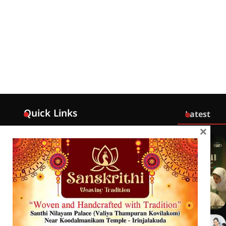
Quick Links
Latest
×
Home
Latest
Exclusive
Sanchari
Contact
Crime