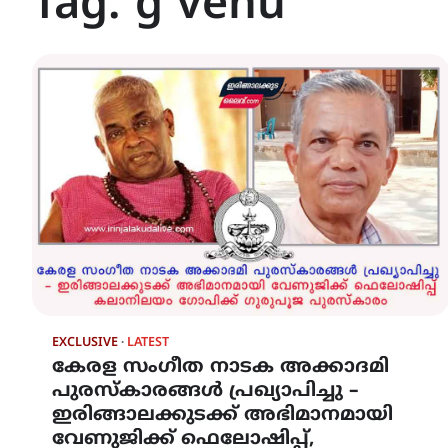
Tag:
g venu
EXCLUSIVE
LATEST
കേരള സംഗീത നാടക അക്കാദമി
പുരസ്‌കാരങ്ങള്‍ പ്രഖ്യാപിച്ചു –
ഇരിങ്ങാലക്കുടക്ക് അഭിമാനമായി
വേണുജിക്ക് ഫെലോഷിപ്പ്,