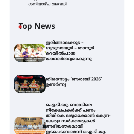
ശനിയാഴ്ച അവധി
Top News
ഇരിങ്ങാലക്കുട –
ഗുരുവായൂർ – താനൂർ
റെയിൽപാത
യാഥാർത്ഥ്യമാകുന്നു
തിരനോട്ടം ‘അരങ്ങ് 2026’
ഉണർന്നു
ഐ.ടി.യു. ബാങ്കിലെ
നിക്ഷേപകർക്ക് പണം
തിരികെ ലഭ്യമാക്കാൻ കേന്ദ്ര-
കേരള സർക്കാരുകൾ
അടിയന്തരമായി
ഇടപെടണമെന്ന് ഐ.ടി.യു.