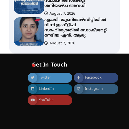
സ്ഥാപനങ്ങൾക്കും
ശനിയാഴ്ച അവധി
August 7, 2026
എം.ജി. യൂണിവേഴ്‌സിറ്റിയിൽ
നിന്ന് ഇംഗ്ളീഷ്
സാഹിത്യത്തിൽ ഡോക്ടറേറ്റ്
നേടിയ എൻ. ആര്യ
August 7, 2026
ഇരിങ്ങാലക്കുട – ഗുരുവായൂർ
– താനൂർ റെയിൽപാത
Get In Touch
യാഥാർത്ഥ്യമാകുന്നു
August 9, 2026
Twitter
Facebook
LinkedIn
Instagram
തിരനോട്ടം ‘അരങ്ങ് 2026’
ഉണർന്നു
YouTube
August 8, 2026
ഐ.ടി.യു. ബാങ്കിലെ
നിക്ഷേപകർക്ക് പണം
തിരികെ ലഭ്യമാക്കാൻ കേന്ദ്ര-
കേരള സർക്കാരുകൾ
അടിയന്തരമായി