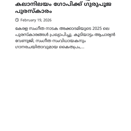
കലാനിലയം ഗോപിക്ക് ഗുരുപൂജ
പുരസ്‌കാരം
February 19, 2026
കേരള സംഗീത നാടക അക്കാദമിയുടെ 2025 ലെ
പുരസ്‌കാരങ്ങള്‍ പ്രഖ്യാപിച്ചു. കൂടിയാട്ടം ആചാര്യന്‍
വേണുജി, സംഗീത സംവിധായകനും
ഗാനരചയിതാവുമായ കൈതപ്രം,…