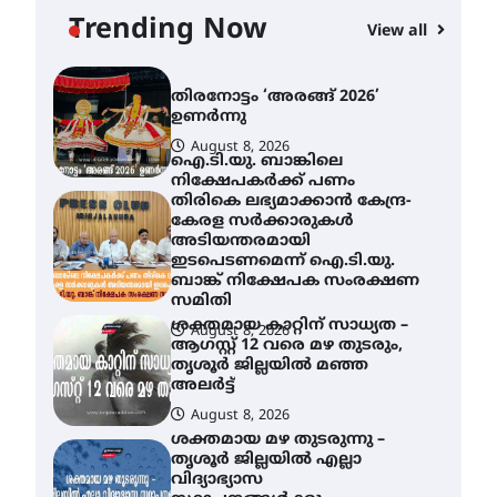
യാഥാർത്ഥ്യമാകുന്നു
Trending Now
View all
August 9, 2026
തിരനോട്ടം ‘അരങ്ങ് 2026’
ഉണർന്നു
August 8, 2026
ഐ.ടി.യു. ബാങ്കിലെ
നിക്ഷേപകർക്ക് പണം
തിരികെ ലഭ്യമാക്കാൻ കേന്ദ്ര-
കേരള സർക്കാരുകൾ
അടിയന്തരമായി
ഇടപെടണമെന്ന് ഐ.ടി.യു.
ബാങ്ക് നിക്ഷേപക സംരക്ഷണ
സമിതി
ശക്തമായ കാറ്റിന് സാധ്യത –
August 8, 2026
ആഗസ്റ്റ് 12 വരെ മഴ തുടരും,
തൃശൂർ ജില്ലയിൽ മഞ്ഞ
അലർട്ട്
August 8, 2026
ശക്തമായ മഴ തുടരുന്നു –
തൃശൂർ ജില്ലയിൽ എല്ലാ
വിദ്യാഭ്യാസ