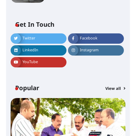
Get In Touch
Twitter
Facebook
തിരനോട്ടം ‘അരങ്ങ് 2026’ ഉണർന്നു
LinkedIn
Instagram
YouTube
ഐ.ടി.യു. ബാങ്കിലെ
നിക്ഷേപകർക്ക് പണം തിരികെ
ലഭ്യമാക്കാൻ കേന്ദ്ര-കേരള
സർക്കാരുകൾ അടിയന്തരമായി
ഇടപെടണമെന്ന് ഐ.ടി.യു. ബാങ്ക്
Popular
നിക്ഷേപക സംരക്ഷണ സമിതി
View all
ശക്തമായ കാറ്റിന് സാധ്യത –
ആഗസ്റ്റ് 12 വരെ മഴ തുടരും,
തൃശൂർ ജില്ലയിൽ മഞ്ഞ അലർട്ട്