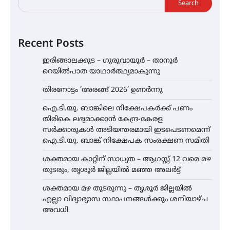
Search
Recent Posts
ഇരിങ്ങാലക്കുട – ഗുരുവായൂർ – താനൂർ
റെയിൽപാത യാഥാർത്ഥ്യമാകുന്നു
തിരനോട്ടം ‘അരങ്ങ് 2026’ ഉണർന്നു
ഐ.ടി.യു. ബാങ്കിലെ നിക്ഷേപകർക്ക് പണം
തിരികെ ലഭ്യമാക്കാൻ കേന്ദ്ര-കേരള
സർക്കാരുകൾ അടിയന്തരമായി ഇടപെടണമെന്ന്
ഐ.ടി.യു. ബാങ്ക് നിക്ഷേപക സംരക്ഷണ സമിതി
ശക്തമായ കാറ്റിന് സാധ്യത – ആഗസ്റ്റ് 12 വരെ മഴ
തുടരും, തൃശൂർ ജില്ലയിൽ മഞ്ഞ അലർട്ട്
ശക്തമായ മഴ തുടരുന്നു – തൃശൂർ ജില്ലയിൽ
എല്ലാ വിദ്യാഭ്യാസ സ്ഥാപനങ്ങൾക്കും ശനിയാഴ്ച
അവധി