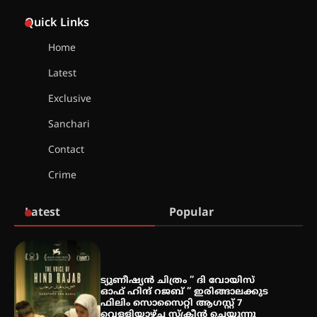
ഇരിങ്ങാലക്കുട – ഗുരുവായൂർ –
താനൂർ റെയിൽപാത
Quick Links
യാഥാർത്ഥ്യമാകുന്നു
Home
Latest
തിരനോട്ടം ‘അരങ്ങ് 2026’ ഉണർന്നു
Exclusive
Sanchari
ഐ.ടി.യു. ബാങ്കിലെ
Contact
നിക്ഷേപകർക്ക് പണം തിരികെ
ലഭ്യമാക്കാൻ കേന്ദ്ര-കേരള
Crime
സർക്കാരുകൾ അടിയന്തരമായി
ഇടപെടണമെന്ന് ഐ.ടി.യു. ബാങ്ക്
നിക്ഷേപക സംരക്ഷണ സമിതി
Latest
Popular
ശക്തമായ കാറ്റിന് സാധ്യത –
ആഗസ്റ്റ് 12 വരെ മഴ തുടരും,
തൃശൂർ ജില്ലയിൽ മഞ്ഞ അലർട്ട്
ട്യുണീഷ്യൻ ചിത്രം ” ദി വോയിസ്
ഓഫ് ഹിന്ദ് റജബ് ” ഇരിങ്ങാലക്കുട
ഫിലിം സൊസൈറ്റി ആഗസ്റ്റ് 7
വെള്ളിയാഴ്ച സ്‌ക്രീൻ ചെയ്യുന്നു