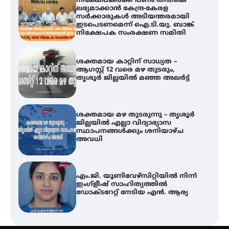
നിക്ഷേപകർക്ക് പണം തിരികെ
ലഭ്യമാക്കാൻ കേന്ദ്ര-കേരള
സർക്കാരുകൾ അടിയന്തരമായി
ഇടപെടണമെന്ന് ഐ.ടി.യു. ബാങ്ക്
നിക്ഷേപക സംരക്ഷണ സമിതി
ശക്തമായ കാറ്റിന് സാധ്യത –
ആഗസ്റ്റ് 12 വരെ മഴ തുടരും,
തൃശൂർ ജില്ലയിൽ മഞ്ഞ അലർട്ട്
ശക്തമായ മഴ തുടരുന്നു – തൃശൂർ
ജില്ലയിൽ എല്ലാ വിദ്യാഭ്യാസ
സ്ഥാപനങ്ങൾക്കും ശനിയാഴ്ച
അവധി
എം.ജി. യൂണിവേഴ്‌സിറ്റിയിൽ നിന്ന്
ഇംഗ്ളീഷ് സാഹിത്യത്തിൽ
ഡോക്ടറേറ്റ് നേടിയ എൻ. ആര്യ