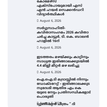
കോമേഴ്സ്
എക്സ്പോയുമായി എസ്
എൻ ഹയർ സെക്കൻഡറി
വിദ്യാർത്ഥികൾ
August 6, 2026
സർഗ്ഗസാഹിതി-
കവിതാസംഗമം 2026 കവിതാ
ചർച്ച കാട്ടൂർ, ടി. കെ. ബാലൻ
ഹാളിൽ 16ന്
August 6, 2026
ഇടത്തരം മഴയ്ക്കും കാറ്റിനും
സാധ്യത ഇരിങ്ങാലക്കുടയിൽ
4.4 മില്ലി മീറ്റർ മഴ ലഭിച്ചു
August 6, 2026
ഐ.ഐ.ടി മദ്രാസ്സിൽ നിന്നും
ഡോക്ടറേറ്റ് – ഇരിങ്ങാലക്കുട
സ്വദേശി ആതിര എം കെ
യുടെ നേട്ടം പ്രതിസന്ധികളോട്
പൊരുതി
August 5, 2026
ട്യുണീഷ്യൻ ചിത്രം ” ദി