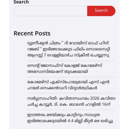
Search
Search
Recent Posts
ട്യുണീഷ്യൻ ചിത്രം ” ദി വോയിസ് ഓഫ് ഹിന്ദ്
റജബ് ” ഇരിങ്ങാലക്കുട ഫിലിം സൊസൈറ്റി
ആഗസ്റ്റ് 7 വെള്ളിയാഴ്ച സ്‌ക്രീൻ ചെയ്യുന്നു
സെന്റ് ജോസഫ്സ് കോളജ് കോമേഴ്‌സ്
അസോസിയേഷന് തുടക്കമായി
കോമേഴ്സ് എക്സ്പോയുമായി എസ് എൻ
ഹയർ സെക്കൻഡറി വിദ്യാർത്ഥികൾ
സർഗ്ഗസാഹിതി- കവിതാസംഗമം 2026 കവിതാ
ചർച്ച കാട്ടൂർ, ടി. കെ. ബാലൻ ഹാളിൽ 16ന്
ഇടത്തരം മഴയ്ക്കും കാറ്റിനും സാധ്യത
ഇരിങ്ങാലക്കുടയിൽ 4.4 മില്ലി മീറ്റർ മഴ ലഭിച്ചു