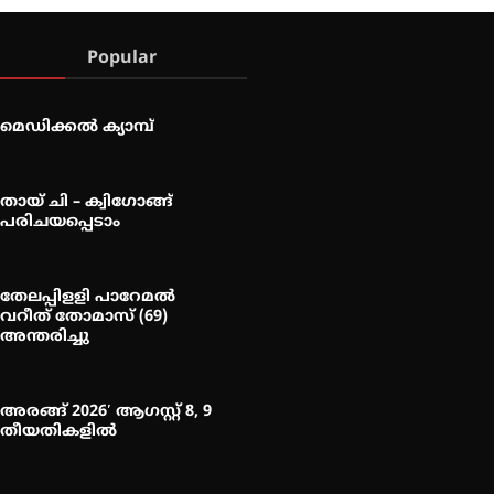
Popular
മെഡിക്കൽ ക്യാമ്പ്
തായ് ചി – ക്വിഗോങ്ങ്
പരിചയപ്പെടാം
തേലപ്പിളളി പാറേമൽ
വറീത് തോമാസ് (69)
അന്തരിച്ചു
അരങ്ങ് 2026′ ആഗസ്റ്റ് 8, 9
തീയതികളിൽ