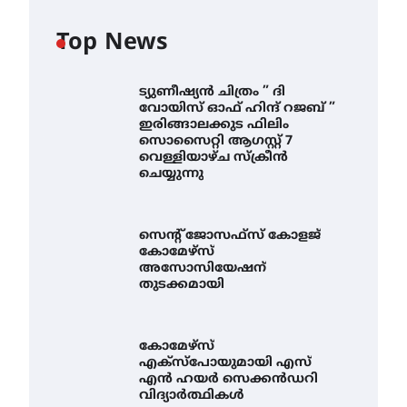
Top News
ട്യുണീഷ്യൻ ചിത്രം ” ദി
വോയിസ് ഓഫ് ഹിന്ദ് റജബ് ”
ഇരിങ്ങാലക്കുട ഫിലിം
സൊസൈറ്റി ആഗസ്റ്റ് 7
വെള്ളിയാഴ്ച സ്‌ക്രീൻ
ചെയ്യുന്നു
സെന്റ് ജോസഫ്സ് കോളജ്
കോമേഴ്‌സ്
അസോസിയേഷന്
തുടക്കമായി
കോമേഴ്സ്
എക്സ്പോയുമായി എസ്
എൻ ഹയർ സെക്കൻഡറി
വിദ്യാർത്ഥികൾ