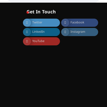
വോയിസ് ഓഫ് ഹിന്ദ് റജബ് ”
ഇരിങ്ങാലക്കുട ഫിലിം
സൊസൈറ്റി ആഗസ്റ്റ് 7
Get In Touch
വെള്ളിയാഴ്ച സ്‌ക്രീൻ
ചെയ്യുന്നു
Twitter
Facebook
August 6, 2026
സെന്റ് ജോസഫ്സ് കോളജ്
LinkedIn
Instagram
കോമേഴ്‌സ്
അസോസിയേഷന്
തുടക്കമായി
YouTube
August 6, 2026
കോമേഴ്സ്
എക്സ്പോയുമായി എസ്
എൻ ഹയർ സെക്കൻഡറി
വിദ്യാർത്ഥികൾ
August 6, 2026
സർഗ്ഗസാഹിതി-
കവിതാസംഗമം 2026 കവിതാ
ചർച്ച കാട്ടൂർ, ടി. കെ. ബാലൻ
ഹാളിൽ 16ന്
August 6, 2026