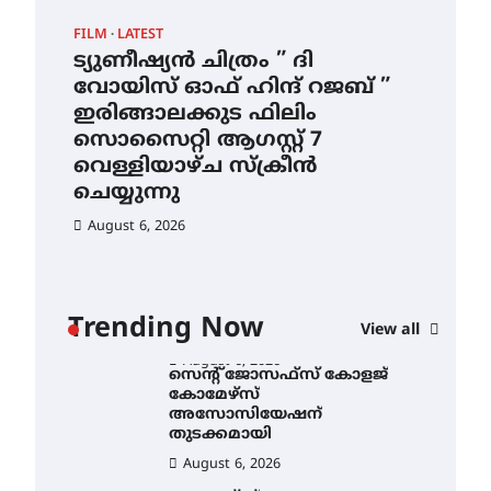
ഇടത്തരം മഴയ്ക്കും കാറ്റിനും
FILM
LATEST
CAM
സാധ്യത ഇരിങ്ങാലക്കുടയിൽ
4.4 മില്ലി മീറ്റർ മഴ ലഭിച്ചു
ട്യുണീഷ്യൻ ചിത്രം ” ദി
സെ
വോയിസ് ഓഫ് ഹിന്ദ് റജബ് ”
ക
August 6, 2026
ഇരിങ്ങാലക്കുട ഫിലിം
തു
ഐ.ഐ.ടി മദ്രാസ്സിൽ നിന്നും
സൊസൈറ്റി ആഗസ്റ്റ് 7
ഡോക്ടറേറ്റ് – ഇരിങ്ങാലക്കുട
Au
സ്വദേശി ആതിര എം കെ
വെള്ളിയാഴ്ച സ്‌ക്രീൻ
യുടെ നേട്ടം പ്രതിസന്ധികളോട്
ചെയ്യുന്നു
പൊരുതി
August 6, 2026
August 5, 2026
ട്യുണീഷ്യൻ ചിത്രം ” ദി
വോയിസ് ഓഫ് ഹിന്ദ് റജബ് ”
ഇരിങ്ങാലക്കുട ഫിലിം
സൊസൈറ്റി ആഗസ്റ്റ് 7
ാ
വെള്ളിയാഴ്ച സ്‌ക്രീൻ
Trending Now
View all
ചെയ്യുന്നു
ൻ
August 6, 2026
സെന്റ് ജോസഫ്സ് കോളജ്
കോമേഴ്‌സ്
അസോസിയേഷന്
തുടക്കമായി
August 6, 2026