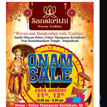
സ്ഥാപനങ്ങൾക്കും ശനിയാഴ്ച
അവധി
സെന്റ് ജോസഫ്സ് കോളജ്
കോമേഴ്‌സ് അസോസിയേഷന്
എം.ജി. യൂണിവേഴ്‌സിറ്റിയിൽ നിന്ന്
തുടക്കമായി
ഇംഗ്ളീഷ് സാഹിത്യത്തിൽ
ഡോക്ടറേറ്റ് നേടിയ എൻ. ആര്യ
കോമേഴ്സ് എക്സ്പോയുമായി എസ്
എൻ ഹയർ സെക്കൻഡറി
വിദ്യാർത്ഥികൾ
സർഗ്ഗസാഹിതി- കവിതാസംഗമം 2026
കവിതാ ചർച്ച കാട്ടൂർ, ടി. കെ.
ബാലൻ ഹാളിൽ 16ന്
Get In Touch
Twitter
Facebook