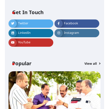
Get In Touch
Twitter
Facebook
തിരനോട്ടം ‘അരങ്ങ് 2026’ ഉണർന്നു
LinkedIn
Instagram
YouTube
ഐ.ടി.യു. ബാങ്കിലെ
നിക്ഷേപകർക്ക് പണം തിരികെ
ലഭ്യമാക്കാൻ കേന്ദ്ര-കേരള
സർക്കാരുകൾ അടിയന്തരമായി
ഇടപെടണമെന്ന് ഐ.ടി.യു. ബാങ്ക്
Popular
നിക്ഷേപക സംരക്ഷണ സമിതി
View all
ശക്തമായ കാറ്റിന് സാധ്യത –
ആഗസ്റ്റ് 12 വരെ മഴ തുടരും,
തൃശൂർ ജില്ലയിൽ മഞ്ഞ അലർട്ട്
ശക്തമായ മഴ തുടരുന്നു – തൃശൂർ
ജില്ലയിൽ എല്ലാ വിദ്യാഭ്യാസ