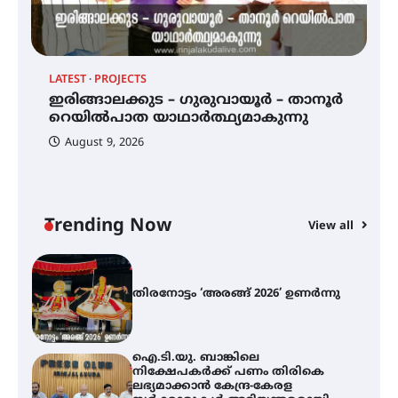
സ്ഥാപനങ്ങൾക്കും ശനിയാഴ്ച
അവധി
LATEST
PROJECTS
LA
എം.ജി. യൂണിവേഴ്‌സിറ്റിയിൽ നിന്ന്
ഇംഗ്ളീഷ് സാഹിത്യത്തിൽ
12
ഇരിങ്ങാലക്കുട – ഗുരുവായൂർ – താനൂർ
ത
ഡോക്ടറേറ്റ് നേടിയ എൻ. ആര്യ
റെയിൽപാത യാഥാർത്ഥ്യമാകുന്നു
August 9, 2026
ഇരിങ്ങാലക്കുട – ഗുരുവായൂർ –
താനൂർ റെയിൽപാത
യാഥാർത്ഥ്യമാകുന്നു
Trending Now
View all
തിരനോട്ടം ‘അരങ്ങ് 2026’ ഉണർന്നു
ഐ.ടി.യു. ബാങ്കിലെ
നിക്ഷേപകർക്ക് പണം തിരികെ
ലഭ്യമാക്കാൻ കേന്ദ്ര-കേരള