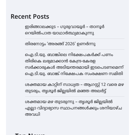
Recent Posts
ഇരിങ്ങാലക്കുട – ഗുരുവായൂർ – താനൂർ
റെയിൽപാത യാഥാർത്ഥ്യമാകുന്നു
തിരനോട്ടം ‘അരങ്ങ് 2026’ ഉണർന്നു
ഐ.ടി.യു. ബാങ്കിലെ നിക്ഷേപകർക്ക് പണം
തിരികെ ലഭ്യമാക്കാൻ കേന്ദ്ര-കേരള
സർക്കാരുകൾ അടിയന്തരമായി ഇടപെടണമെന്ന്
ഐ.ടി.യു. ബാങ്ക് നിക്ഷേപക സംരക്ഷണ സമിതി
ശക്തമായ കാറ്റിന് സാധ്യത – ആഗസ്റ്റ് 12 വരെ മഴ
തുടരും, തൃശൂർ ജില്ലയിൽ മഞ്ഞ അലർട്ട്
ശക്തമായ മഴ തുടരുന്നു – തൃശൂർ ജില്ലയിൽ
എല്ലാ വിദ്യാഭ്യാസ സ്ഥാപനങ്ങൾക്കും ശനിയാഴ്ച
അവധി