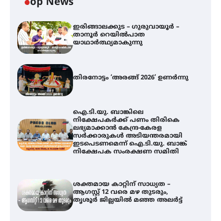
Top News
ഇരിങ്ങാലക്കുട – ഗുരുവായൂർ –
താനൂർ റെയിൽപാത
യാഥാർത്ഥ്യമാകുന്നു
തിരനോട്ടം ‘അരങ്ങ് 2026’ ഉണർന്നു
ഐ.ടി.യു. ബാങ്കിലെ
നിക്ഷേപകർക്ക് പണം തിരികെ
ലഭ്യമാക്കാൻ കേന്ദ്ര-കേരള
സർക്കാരുകൾ അടിയന്തരമായി
ഇടപെടണമെന്ന് ഐ.ടി.യു. ബാങ്ക്
നിക്ഷേപക സംരക്ഷണ സമിതി
ശക്തമായ കാറ്റിന് സാധ്യത –
ആഗസ്റ്റ് 12 വരെ മഴ തുടരും,
തൃശൂർ ജില്ലയിൽ മഞ്ഞ അലർട്ട്