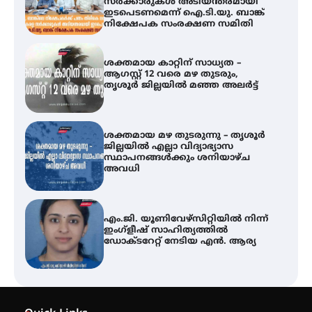
സർക്കാരുകൾ അടിയന്തരമായി
ഇടപെടണമെന്ന് ഐ.ടി.യു. ബാങ്ക്
നിക്ഷേപക സംരക്ഷണ സമിതി
ശക്തമായ കാറ്റിന് സാധ്യത –
ആഗസ്റ്റ് 12 വരെ മഴ തുടരും,
തൃശൂർ ജില്ലയിൽ മഞ്ഞ അലർട്ട്
ശക്തമായ മഴ തുടരുന്നു – തൃശൂർ
ജില്ലയിൽ എല്ലാ വിദ്യാഭ്യാസ
സ്ഥാപനങ്ങൾക്കും ശനിയാഴ്ച
അവധി
എം.ജി. യൂണിവേഴ്‌സിറ്റിയിൽ നിന്ന്
ഇംഗ്ളീഷ് സാഹിത്യത്തിൽ
ഡോക്ടറേറ്റ് നേടിയ എൻ. ആര്യ
ഇരിങ്ങാലക്കുട – ഗുരുവായൂർ –
താനൂർ റെയിൽപാത