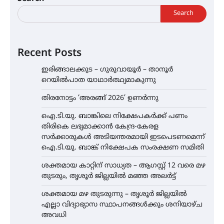
Search
Recent Posts
ഇരിങ്ങാലക്കുട – ഗുരുവായൂർ – താനൂർ
റെയിൽപാത യാഥാർത്ഥ്യമാകുന്നു
തിരനോട്ടം ‘അരങ്ങ് 2026’ ഉണർന്നു
ഐ.ടി.യു. ബാങ്കിലെ നിക്ഷേപകർക്ക് പണം
തിരികെ ലഭ്യമാക്കാൻ കേന്ദ്ര-കേരള
സർക്കാരുകൾ അടിയന്തരമായി ഇടപെടണമെന്ന്
ഐ.ടി.യു. ബാങ്ക് നിക്ഷേപക സംരക്ഷണ സമിതി
ശക്തമായ കാറ്റിന് സാധ്യത – ആഗസ്റ്റ് 12 വരെ മഴ
തുടരും, തൃശൂർ ജില്ലയിൽ മഞ്ഞ അലർട്ട്
ശക്തമായ മഴ തുടരുന്നു – തൃശൂർ ജില്ലയിൽ
എല്ലാ വിദ്യാഭ്യാസ സ്ഥാപനങ്ങൾക്കും ശനിയാഴ്ച
അവധി