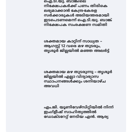
ഐ.ടി.യു. ബാങ്കിലെ
നിക്ഷേപകർക്ക് പണം തിരികെ
ലഭ്യമാക്കാൻ കേന്ദ്ര-കേരള
സർക്കാരുകൾ അടിയന്തരമായി
ഇടപെടണമെന്ന് ഐ.ടി.യു. ബാങ്ക്
നിക്ഷേപക സംരക്ഷണ സമിതി
ശക്തമായ കാറ്റിന് സാധ്യത –
ആഗസ്റ്റ് 12 വരെ മഴ തുടരും,
തൃശൂർ ജില്ലയിൽ മഞ്ഞ അലർട്ട്
ശക്തമായ മഴ തുടരുന്നു – തൃശൂർ
ജില്ലയിൽ എല്ലാ വിദ്യാഭ്യാസ
സ്ഥാപനങ്ങൾക്കും ശനിയാഴ്ച
അവധി
എം.ജി. യൂണിവേഴ്‌സിറ്റിയിൽ നിന്ന്
ഇംഗ്ളീഷ് സാഹിത്യത്തിൽ
ഡോക്ടറേറ്റ് നേടിയ എൻ. ആര്യ