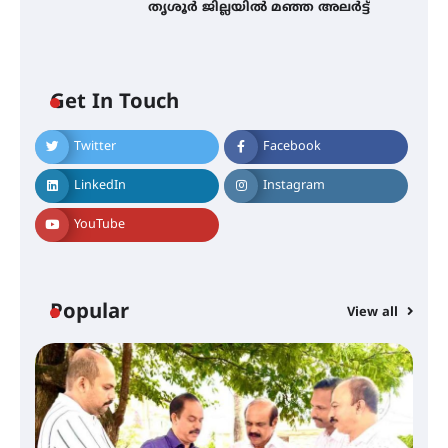
തൃശൂർ ജില്ലയിൽ മഞ്ഞ അലർട്ട്
Get In Touch
Twitter
Facebook
തിരനോട്ടം ‘അരങ്ങ് 2026’ ഉണർന്നു
LinkedIn
Instagram
YouTube
ഐ.ടി.യു. ബാങ്കിലെ
നിക്ഷേപകർക്ക് പണം തിരികെ
ലഭ്യമാക്കാൻ കേന്ദ്ര-കേരള
സർക്കാരുകൾ അടിയന്തരമായി
ഇടപെടണമെന്ന് ഐ.ടി.യു. ബാങ്ക്
Popular
നിക്ഷേപക സംരക്ഷണ സമിതി
View all
ശക്തമായ കാറ്റിന് സാധ്യത –
ആഗസ്റ്റ് 12 വരെ മഴ തുടരും,
12
തൃശൂർ ജില്ലയിൽ മഞ്ഞ അലർട്ട്