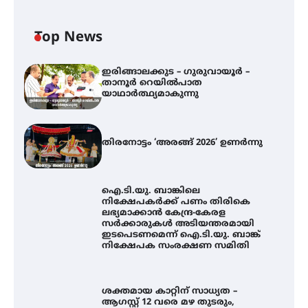
Top News
ഇരിങ്ങാലക്കുട – ഗുരുവായൂർ –
താനൂർ റെയിൽപാത
യാഥാർത്ഥ്യമാകുന്നു
തിരനോട്ടം ‘അരങ്ങ് 2026’ ഉണർന്നു
ഐ.ടി.യു. ബാങ്കിലെ
നിക്ഷേപകർക്ക് പണം തിരികെ
ലഭ്യമാക്കാൻ കേന്ദ്ര-കേരള
സർക്കാരുകൾ അടിയന്തരമായി
ഇടപെടണമെന്ന് ഐ.ടി.യു. ബാങ്ക്
നിക്ഷേപക സംരക്ഷണ സമിതി
ശക്തമായ കാറ്റിന് സാധ്യത –
ആഗസ്റ്റ് 12 വരെ മഴ തുടരും,