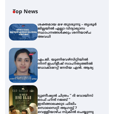
Top News
ശക്തമായ മഴ തുടരുന്നു – തൃശൂർ
ജില്ലയിൽ എല്ലാ വിദ്യാഭ്യാസ
സ്ഥാപനങ്ങൾക്കും ശനിയാഴ്ച
അവധി
എം.ജി. യൂണിവേഴ്‌സിറ്റിയിൽ
നിന്ന് ഇംഗ്ളീഷ് സാഹിത്യത്തിൽ
ഡോക്ടറേറ്റ് നേടിയ എൻ. ആര്യ
ട്യുണീഷ്യൻ ചിത്രം ” ദി വോയിസ്
ഓഫ് ഹിന്ദ് റജബ് ”
ഇരിങ്ങാലക്കുട ഫിലിം
സൊസൈറ്റി ആഗസ്റ്റ് 7
വെള്ളിയാഴ്ച സ്‌ക്രീൻ ചെയ്യുന്നു