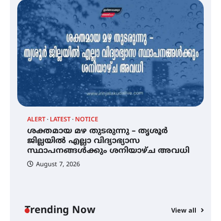
സെന്റ് ജോസഫ്സ് കോളജ്
കോമേഴ്‌സ് അസോസിയേഷന്
തുടക്കമായി
കോമേഴ്സ് എക്സ്പോയുമായി
എസ് എൻ ഹയർ സെക്കൻഡറി
വിദ്യാർത്ഥികൾ
ALERT
LATEST
NOTICE
്
ശക്തമായ മഴ തുടരുന്നു – തൃശൂർ
സർഗ്ഗസാഹിതി- കവിതാസംഗമം
2026 കവിതാ ചർച്ച കാട്ടൂർ, ടി. കെ.
ജില്ലയിൽ എല്ലാ വിദ്യാഭ്യാസ
ബാലൻ ഹാളിൽ 16ന്
സ്ഥാപനങ്ങൾക്കും ശനിയാഴ്ച അവധി
August 7, 2026
ശക്തമായ മഴ തുടരുന്നു – തൃശൂർ
ജില്ലയിൽ എല്ലാ വിദ്യാഭ്യാസ
സ്ഥാപനങ്ങൾക്കും ശനിയാഴ്ച
അവധി
Trending Now
View all