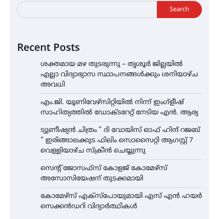
Search
Recent Posts
ശക്തമായ മഴ തുടരുന്നു – തൃശൂർ ജില്ലയിൽ
എല്ലാ വിദ്യാഭ്യാസ സ്ഥാപനങ്ങൾക്കും ശനിയാഴ്ച
അവധി
എം.ജി. യൂണിവേഴ്‌സിറ്റിയിൽ നിന്ന് ഇംഗ്ളീഷ്
സാഹിത്യത്തിൽ ഡോക്ടറേറ്റ് നേടിയ എൻ. ആര്യ
ട്യുണീഷ്യൻ ചിത്രം ” ദി വോയിസ് ഓഫ് ഹിന്ദ് റജബ്
” ഇരിങ്ങാലക്കുട ഫിലിം സൊസൈറ്റി ആഗസ്റ്റ് 7
വെള്ളിയാഴ്ച സ്‌ക്രീൻ ചെയ്യുന്നു
സെന്റ് ജോസഫ്സ് കോളജ് കോമേഴ്‌സ്
അസോസിയേഷന് തുടക്കമായി
കോമേഴ്സ് എക്സ്പോയുമായി എസ് എൻ ഹയർ
സെക്കൻഡറി വിദ്യാർത്ഥികൾ