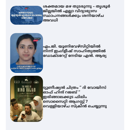
ശക്തമായ മഴ തുടരുന്നു – തൃശൂർ
ജില്ലയിൽ എല്ലാ വിദ്യാഭ്യാസ
സ്ഥാപനങ്ങൾക്കും ശനിയാഴ്ച
അവധി
എം.ജി. യൂണിവേഴ്‌സിറ്റിയിൽ
നിന്ന് ഇംഗ്ളീഷ് സാഹിത്യത്തിൽ
ഡോക്ടറേറ്റ് നേടിയ എൻ. ആര്യ
ട്യുണീഷ്യൻ ചിത്രം ” ദി വോയിസ്
ഓഫ് ഹിന്ദ് റജബ് ”
ഇരിങ്ങാലക്കുട ഫിലിം
സൊസൈറ്റി ആഗസ്റ്റ് 7
വെള്ളിയാഴ്ച സ്‌ക്രീൻ ചെയ്യുന്നു