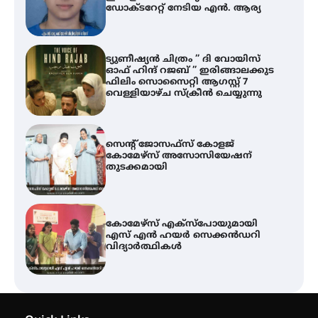
ഡോക്ടറേറ്റ് നേടിയ എൻ. ആര്യ
ട്യുണീഷ്യൻ ചിത്രം ” ദി വോയിസ്
ഓഫ് ഹിന്ദ് റജബ് ” ഇരിങ്ങാലക്കുട
ഫിലിം സൊസൈറ്റി ആഗസ്റ്റ് 7
വെള്ളിയാഴ്ച സ്‌ക്രീൻ ചെയ്യുന്നു
സെന്റ് ജോസഫ്സ് കോളജ്
കോമേഴ്‌സ് അസോസിയേഷന്
തുടക്കമായി
കോമേഴ്സ് എക്സ്പോയുമായി
എസ് എൻ ഹയർ സെക്കൻഡറി
വിദ്യാർത്ഥികൾ
ശക്തമായ കാറ്റിന് സാധ്യത –
ആഗസ്റ്റ് 12 വരെ മഴ തുടരും,