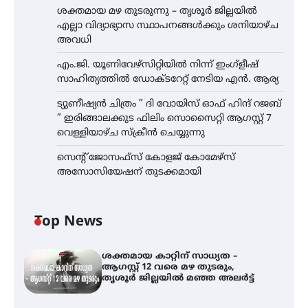
ശക്തമായ മഴ തുടരുന്നു – തൃശൂർ ജില്ലയിൽ
എല്ലാ വിദ്യാഭ്യാസ സ്ഥാപനങ്ങൾക്കും ശനിയാഴ്ച
അവധി
എം.ജി. യൂണിവേഴ്‌സിറ്റിയിൽ നിന്ന് ഇംഗ്ളീഷ്
സാഹിത്യത്തിൽ ഡോക്ടറേറ്റ് നേടിയ എൻ. ആര്യ
ട്യുണീഷ്യൻ ചിത്രം ” ദി വോയിസ് ഓഫ് ഹിന്ദ് റജബ്
” ഇരിങ്ങാലക്കുട ഫിലിം സൊസൈറ്റി ആഗസ്റ്റ് 7
വെള്ളിയാഴ്ച സ്‌ക്രീൻ ചെയ്യുന്നു
സെന്റ് ജോസഫ്സ് കോളജ് കോമേഴ്‌സ്
അസോസിയേഷന് തുടക്കമായി
Top News
ശക്തമായ കാറ്റിന് സാധ്യത –
ആഗസ്റ്റ് 12 വരെ മഴ തുടരും,
തൃശൂർ ജില്ലയിൽ മഞ്ഞ അലർട്ട്