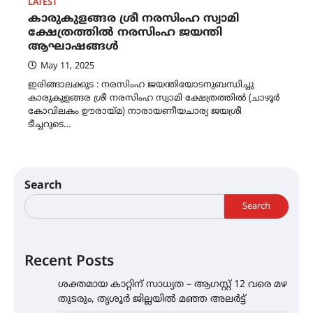
LATEST
കാരുകുളങ്ങര ശ്രീ നരസിംഹ സ്വാമി
ക്ഷേത്രത്തിൽ നരസിംഹ ജയന്തി
ആഘാഷങ്ങൾ
May 11, 2025
ഇരിങ്ങാലക്കുട : നരസിംഹ ജയന്തിയോടനുബന്ധിച്ചു
കാരുകുളങ്ങര ശ്രീ നരസിംഹ സ്വാമി ക്ഷേത്രത്തിൽ (ചാഴൂർ
കോവിലകം ഊരായ്മ) നാരായണീയചാര്യ ജയശ്രീ
ടീച്ചറുടെ…
Search
Search
Recent Posts
ശക്തമായ കാറ്റിന് സാധ്യത – ആഗസ്റ്റ് 12 വരെ മഴ
തുടരും, തൃശൂർ ജില്ലയിൽ മഞ്ഞ അലർട്ട്