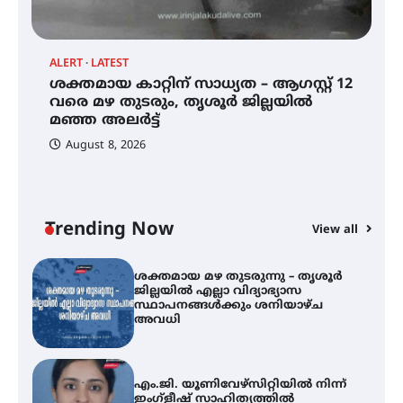
തുടക്കമായി
ALERT
LATEST
AL
ശക്തമായ കാറ്റിന് സാധ്യത – ആഗസ്റ്റ് 12
കോമേഴ്സ് എക്സ്പോയുമായി
ശ
എസ് എൻ ഹയർ സെക്കൻഡറി
വരെ മഴ തുടരും, തൃശൂർ ജില്ലയിൽ
ജ
വിദ്യാർത്ഥികൾ
മഞ്ഞ അലർട്ട്
സ
August 8, 2026
ശക്തമായ കാറ്റിന് സാധ്യത –
ആഗസ്റ്റ് 12 വരെ മഴ തുടരും,
തൃശൂർ ജില്ലയിൽ മഞ്ഞ അലർട്ട്
Trending Now
View all
ശക്തമായ മഴ തുടരുന്നു – തൃശൂർ
ജില്ലയിൽ എല്ലാ വിദ്യാഭ്യാസ
സ്ഥാപനങ്ങൾക്കും ശനിയാഴ്ച
അവധി
എം.ജി. യൂണിവേഴ്‌സിറ്റിയിൽ നിന്ന്
ഇംഗ്ളീഷ് സാഹിത്യത്തിൽ