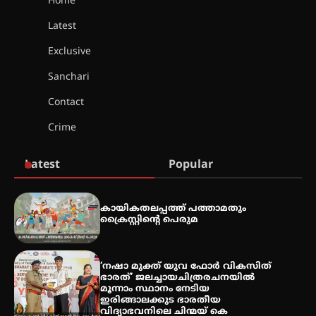
Home
Latest
മെഡിക്കൽ ക്യാമ്പ്
Exclusive
Sanchari
Contact
തായ് ചി – ക്വിഗോങ്ങ്
Crime
പരിചയപ്പെടാം
Latest
Popular
തേലപ്പിളളി പാറേമൽ വറീത്
കായികതലപ്പത്ത് പത്താമതും
തോമാസ് (69) അന്തരിച്ചു
ക്രൈസ്റ്റിന്റെ പെരുമ
‘നഷാ മുക്ത് യുവ ഫോർ വികസിത്
ഭാരത്’ ജലച്ചായചിത്രരചനയിൽ
അരങ്ങ് 2026′ ആഗസ്റ്റ് 8, 9
മൂന്നാം സ്ഥാനം നേടിയ
തീയതികളിൽ
ഇരിങ്ങാലക്കുട ഭാരതീയ
വിദ്യാഭവനിലെ ചിന്മയ് കെ