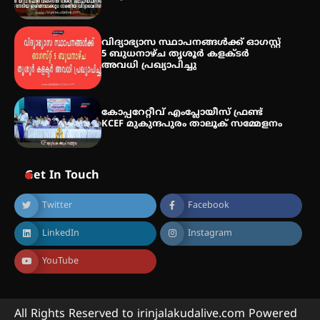
ഇടത്തരം മഴയ്ക്കും ശക്തമായ
വിദ്യാഭ്യാസ സ്ഥാപനങ്ങള്‍ക്ക് ഓഗസ്റ്റ്
കാറ്റിനും സാധ്യത –
5 ബുധനാഴ്ച തൃശൂർ കളക്ടർ
ഇരിങ്ങാലക്കുടയിൽ 19.3 മില്ലിമീറ്റർ
അവധി പ്രഖ്യാപിച്ചു
മഴ ലഭിച്ചു
കോപ്പറേറ്റീവ് എംപ്ലോയീസ് ഫ്രണ്ട്
KCEF മുകുന്ദപുരം താലൂക് സമ്മേളനം
Get In Touch
Twitter
Facebook
LinkedIn
Instagram
YouTube
All Rights Reserved to irinjalakudalive.com Powered