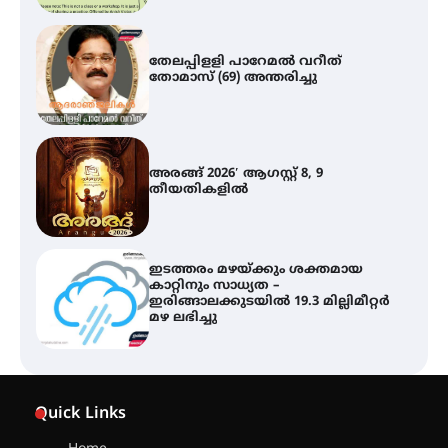
തേലപ്പിളളി പാറേമൽ വറീത്
തോമാസ് (69) അന്തരിച്ചു
അരങ്ങ് 2026′ ആഗസ്റ്റ് 8, 9
തീയതികളിൽ
ഇടത്തരം മഴയ്ക്കും ശക്തമായ
കാറ്റിനും സാധ്യത –
ഇരിങ്ങാലക്കുടയിൽ 19.3 മില്ലിമീറ്റർ
മഴ ലഭിച്ചു
ഐ.ഐ.ടി മദ്രാസ്സിൽ നിന്നും
ഡോക്ടറേറ്റ് – ഇരിങ്ങാലക്കുട
Quick Links
സ്വദേശി ആതിര എം കെ യുടെ
നേട്ടം പ്രതിസന്ധികളോട് പൊരുതി