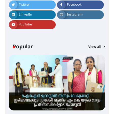
Twitter
Facebook
LinkedIn
Instagram
മെഡിക്കൽ ക്യാമ്പ്
YouTube
തായ് ചി – ക്വിഗോങ്ങ്
Popular
View all
പരിചയപ്പെടാം
തേലപ്പിളളി പാറേമൽ വറീത്
തോമാസ് (69) അന്തരിച്ചു
അരങ്ങ് 2026′ ആഗസ്റ്റ് 8, 9
തീയതികളിൽ
H