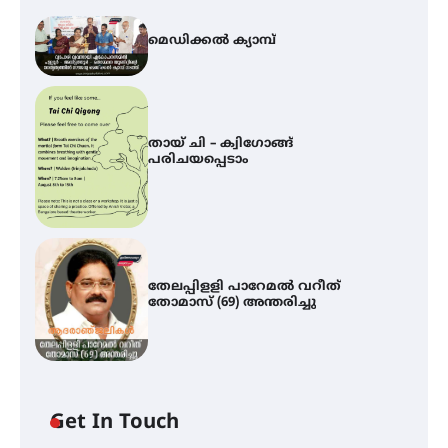
മെഡിക്കൽ ക്യാമ്പ്
തായ് ചി – ക്വിഗോങ്ങ്
പരിചയപ്പെടാം
തേലപ്പിളളി പാറേമൽ വറീത്
തോമാസ് (69) അന്തരിച്ചു
Get In Touch