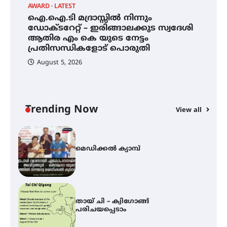
AWARD
LATEST
മ
ഐ.ഐ.ടി മദ്രാസ്സിൽ നിന്നും
ഇടത്തരം മഴയ്ക്കും ശക്തമായ
ഡോക്ടറേറ്റ് – ഇരിങ്ങാലക്കുട സ്വദേശി
കാറ്റിനും സാധ്യത –
ആതിര എം കെ യുടെ നേട്ടം
ഇരിങ്ങാലക്കുടയിൽ 19.3 മില്ലിമീറ്റർ
പ്രതിസന്ധികളോട് പൊരുതി
മഴ ലഭിച്ചു
August 5, 2026
ഐ.ഐ.ടി മദ്രാസ്സിൽ നിന്നും
ഡോക്ടറേറ്റ് – ഇരിങ്ങാലക്കുട
സ്വദേശി ആതിര എം കെ യുടെ
നേട്ടം പ്രതിസന്ധികളോട് പൊരുതി
Trending Now
View all
്
മെഡിക്കൽ ക്യാമ്പ്
തായ് ചി – ക്വിഗോങ്ങ്
പരിചയപ്പെടാം