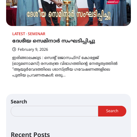
LATEST
SEMINAR
ദേശീയ സെമിനാർ സംഘടിപ്പിച്ചു
February 9, 2026
ഇരിങ്ങാലക്കുട : സെന്റ് ജോസഫ്സ് കോളേജ്
(ഓട്ടണോമസ്) രസതന്ത്ര വിഭാഗത്തിന്റെ നേതൃത്വത്തിൽ
“ആയുർവേദത്തിലെ ശാസ്ത്രീയ ഗവേഷണങ്ങളിലെ
പുതിയ പ്രവണതകൾ: ഒരു…
Search
Search
Recent Posts