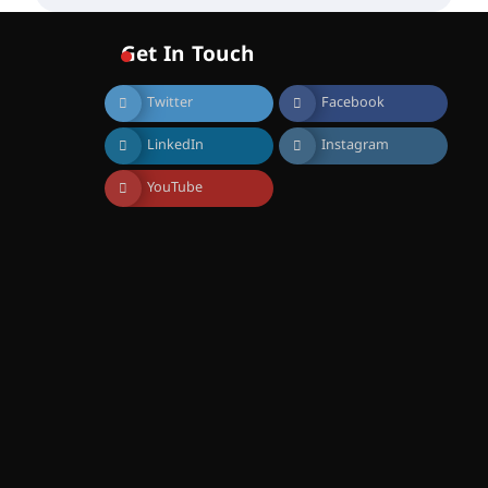
വോയിസ് ഓഫ് ഹിന്ദ് റജബ് ”
ഇരിങ്ങാലക്കുട ഫിലിം
സൊസൈറ്റി ആഗസ്റ്റ് 7
Get In Touch
വെള്ളിയാഴ്ച സ്‌ക്രീൻ
ചെയ്യുന്നു
Twitter
Facebook
August 6, 2026
സെന്റ് ജോസഫ്സ് കോളജ്
LinkedIn
Instagram
കോമേഴ്‌സ്
അസോസിയേഷന്
തുടക്കമായി
YouTube
August 6, 2026
കോമേഴ്സ്
എക്സ്പോയുമായി എസ്
എൻ ഹയർ സെക്കൻഡറി
വിദ്യാർത്ഥികൾ
August 6, 2026
സർഗ്ഗസാഹിതി-
കവിതാസംഗമം 2026 കവിതാ
ചർച്ച കാട്ടൂർ, ടി. കെ. ബാലൻ
ഹാളിൽ 16ന്
August 6, 2026