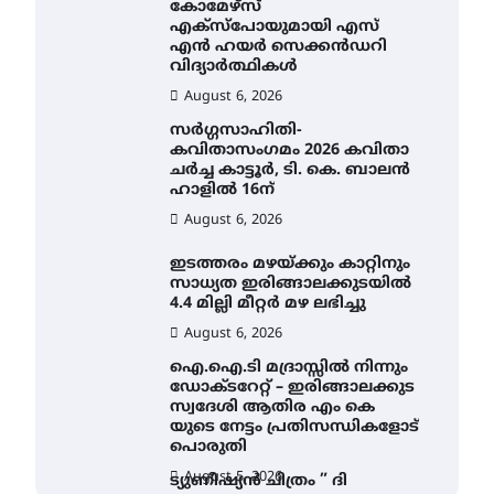
കോമേഴ്സ്
എക്സ്പോയുമായി എസ്
എൻ ഹയർ സെക്കൻഡറി
വിദ്യാർത്ഥികൾ
August 6, 2026
സർഗ്ഗസാഹിതി-
കവിതാസംഗമം 2026 കവിതാ
ചർച്ച കാട്ടൂർ, ടി. കെ. ബാലൻ
ഹാളിൽ 16ന്
August 6, 2026
ഇടത്തരം മഴയ്ക്കും കാറ്റിനും
സാധ്യത ഇരിങ്ങാലക്കുടയിൽ
4.4 മില്ലി മീറ്റർ മഴ ലഭിച്ചു
August 6, 2026
ഐ.ഐ.ടി മദ്രാസ്സിൽ നിന്നും
ഡോക്ടറേറ്റ് – ഇരിങ്ങാലക്കുട
സ്വദേശി ആതിര എം കെ
യുടെ നേട്ടം പ്രതിസന്ധികളോട്
പൊരുതി
August 5, 2026
ട്യുണീഷ്യൻ ചിത്രം ” ദി