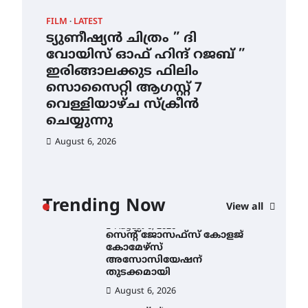
ഇടത്തരം മഴയ്ക്കും കാറ്റിനും
FILM
LATEST
CAM
സാധ്യത ഇരിങ്ങാലക്കുടയിൽ
4.4 മില്ലി മീറ്റർ മഴ ലഭിച്ചു
ട്യുണീഷ്യൻ ചിത്രം ” ദി
സെ
ാ
വോയിസ് ഓഫ് ഹിന്ദ് റജബ് ”
ക
August 6, 2026
ൻ
ഇരിങ്ങാലക്കുട ഫിലിം
തു
ഐ.ഐ.ടി മദ്രാസ്സിൽ നിന്നും
സൊസൈറ്റി ആഗസ്റ്റ് 7
ഡോക്ടറേറ്റ് – ഇരിങ്ങാലക്കുട
Au
സ്വദേശി ആതിര എം കെ
വെള്ളിയാഴ്ച സ്‌ക്രീൻ
യുടെ നേട്ടം പ്രതിസന്ധികളോട്
ചെയ്യുന്നു
പൊരുതി
August 6, 2026
August 5, 2026
ട്യുണീഷ്യൻ ചിത്രം ” ദി
വോയിസ് ഓഫ് ഹിന്ദ് റജബ് ”
ഇരിങ്ങാലക്കുട ഫിലിം
സൊസൈറ്റി ആഗസ്റ്റ് 7
വെള്ളിയാഴ്ച സ്‌ക്രീൻ
Trending Now
View all
ചെയ്യുന്നു
August 6, 2026
സെന്റ് ജോസഫ്സ് കോളജ്
കോമേഴ്‌സ്
അസോസിയേഷന്
തുടക്കമായി
August 6, 2026