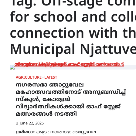
Tag:
Off-stage com
for school and col
connection with th
Municipal Njattu
AGRICULTURE
LATEST
നഗരസഭാ ഞാറ്റുവേല
മഹോത്സവത്തിനോട് അനുബന്ധിച്ച്
സ്കൂൾ, കോളേജ്
വിദ്യാർത്ഥികൾക്കായി ഓഫ് സ്റ്റേജ്
മത്സരങ്ങൾ നടത്തി
June 22, 2025
ഇരിങ്ങാലക്കുട : നഗരസഭാ ഞാറ്റുവേല