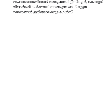
മഹോത്സവത്തിനോട് അനുബന്ധിച്ച് സ്കൂൾ, കോളേജ്
വിദ്യാർത്ഥികൾക്കായി നടത്തുന്ന ഓഫ് സ്റ്റേജ്
മത്സരങ്ങൾ ഇരിങ്ങാലക്കുട ഗേൾസ്…