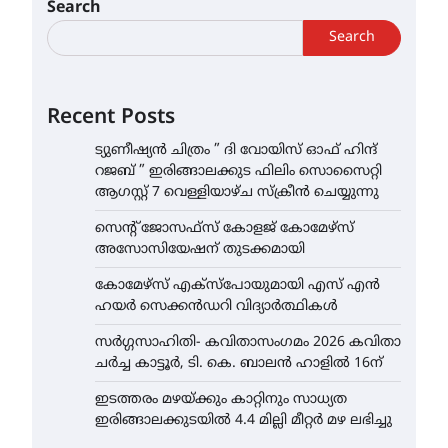
Search
Search
Recent Posts
ട്യുണീഷ്യൻ ചിത്രം ” ദി വോയിസ് ഓഫ് ഹിന്ദ്
റജബ് ” ഇരിങ്ങാലക്കുട ഫിലിം സൊസൈറ്റി
ആഗസ്റ്റ് 7 വെള്ളിയാഴ്ച സ്‌ക്രീൻ ചെയ്യുന്നു
സെന്റ് ജോസഫ്സ് കോളജ് കോമേഴ്‌സ്
അസോസിയേഷന് തുടക്കമായി
കോമേഴ്സ് എക്സ്പോയുമായി എസ് എൻ
ഹയർ സെക്കൻഡറി വിദ്യാർത്ഥികൾ
സർഗ്ഗസാഹിതി- കവിതാസംഗമം 2026 കവിതാ
ചർച്ച കാട്ടൂർ, ടി. കെ. ബാലൻ ഹാളിൽ 16ന്
ഇടത്തരം മഴയ്ക്കും കാറ്റിനും സാധ്യത
ഇരിങ്ങാലക്കുടയിൽ 4.4 മില്ലി മീറ്റർ മഴ ലഭിച്ചു