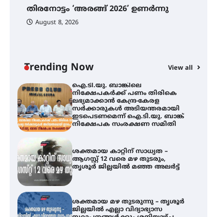
ഫിലിം സൊസൈറ്റി ആഗസ്റ്റ് 7
തിരനോട്ടം ‘അരങ്ങ് 2026’ ഉണർന്നു
വെള്ളിയാഴ്ച സ്‌ക്രീൻ ചെയ്യുന്നു
ഐ
പ
August 8, 2026
ി
ക
ഇ
ന
തിരനോട്ടം ‘അരങ്ങ് 2026’ ഉണർന്നു
Trending Now
View all
ഐ.ടി.യു. ബാങ്കിലെ
നിക്ഷേപകർക്ക് പണം തിരികെ
ലഭ്യമാക്കാൻ കേന്ദ്ര-കേരള
സർക്കാരുകൾ അടിയന്തരമായി
ഇടപെടണമെന്ന് ഐ.ടി.യു. ബാങ്ക്
നിക്ഷേപക സംരക്ഷണ സമിതി
ശക്തമായ കാറ്റിന് സാധ്യത –
ആഗസ്റ്റ് 12 വരെ മഴ തുടരും,
തൃശൂർ ജില്ലയിൽ മഞ്ഞ അലർട്ട്
ശക്തമായ മഴ തുടരുന്നു – തൃശൂർ
ജില്ലയിൽ എല്ലാ വിദ്യാഭ്യാസ