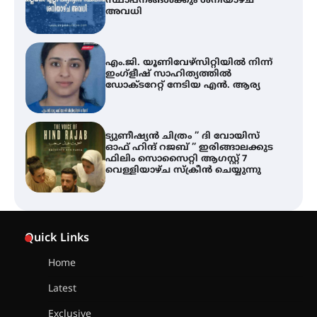
സ്ഥാപനങ്ങൾക്കും ശനിയാഴ്ച
അവധി
എം.ജി. യൂണിവേഴ്‌സിറ്റിയിൽ നിന്ന്
ഇംഗ്ളീഷ് സാഹിത്യത്തിൽ
ഡോക്ടറേറ്റ് നേടിയ എൻ. ആര്യ
ട്യുണീഷ്യൻ ചിത്രം ” ദി വോയിസ്
ഓഫ് ഹിന്ദ് റജബ് ” ഇരിങ്ങാലക്കുട
ഫിലിം സൊസൈറ്റി ആഗസ്റ്റ് 7
വെള്ളിയാഴ്ച സ്‌ക്രീൻ ചെയ്യുന്നു
തിരനോട്ടം ‘അരങ്ങ് 2026’ ഉണർന്നു
Quick Links
Home
ഐ.ടി.യു. ബാങ്കിലെ
Latest
നിക്ഷേപകർക്ക് പണം തിരികെ
ലഭ്യമാക്കാൻ കേന്ദ്ര-കേരള
Exclusive