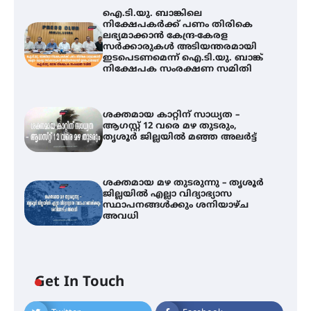
ഐ.ടി.യു. ബാങ്കിലെ
നിക്ഷേപകർക്ക് പണം തിരികെ
ലഭ്യമാക്കാൻ കേന്ദ്ര-കേരള
സർക്കാരുകൾ അടിയന്തരമായി
ഇടപെടണമെന്ന് ഐ.ടി.യു. ബാങ്ക്
നിക്ഷേപക സംരക്ഷണ സമിതി
ശക്തമായ കാറ്റിന് സാധ്യത –
ആഗസ്റ്റ് 12 വരെ മഴ തുടരും,
തൃശൂർ ജില്ലയിൽ മഞ്ഞ അലർട്ട്
ശക്തമായ മഴ തുടരുന്നു – തൃശൂർ
ജില്ലയിൽ എല്ലാ വിദ്യാഭ്യാസ
സ്ഥാപനങ്ങൾക്കും ശനിയാഴ്ച
അവധി
ഐ.ടി.യു. ബാങ്കിലെ
Get In Touch
നിക്ഷേപകർക്ക് പണം തിരികെ
ലഭ്യമാക്കാൻ കേന്ദ്ര-കേരള