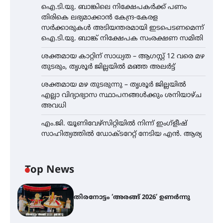
ഐ.ടി.യു. ബാങ്കിലെ നിക്ഷേപകർക്ക് പണം
തിരികെ ലഭ്യമാക്കാൻ കേന്ദ്ര-കേരള
സർക്കാരുകൾ അടിയന്തരമായി ഇടപെടണമെന്ന്
ഐ.ടി.യു. ബാങ്ക് നിക്ഷേപക സംരക്ഷണ സമിതി
ശക്തമായ കാറ്റിന് സാധ്യത – ആഗസ്റ്റ് 12 വരെ മഴ
തുടരും, തൃശൂർ ജില്ലയിൽ മഞ്ഞ അലർട്ട്
ശക്തമായ മഴ തുടരുന്നു – തൃശൂർ ജില്ലയിൽ
എല്ലാ വിദ്യാഭ്യാസ സ്ഥാപനങ്ങൾക്കും ശനിയാഴ്ച
അവധി
എം.ജി. യൂണിവേഴ്‌സിറ്റിയിൽ നിന്ന് ഇംഗ്ളീഷ്
സാഹിത്യത്തിൽ ഡോക്ടറേറ്റ് നേടിയ എൻ. ആര്യ
Top News
തിരനോട്ടം ‘അരങ്ങ് 2026’ ഉണർന്നു