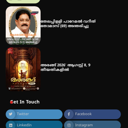
തേലപ്പിളളി പാറേമൽ വറീത്
തോമാസ് (69) അന്തരിച്ചു
അരങ്ങ് 2026′ ആഗസ്റ്റ് 8, 9
തീയതികളിൽ
Get In Touch
Twitter
Facebook
LinkedIn
Instagram