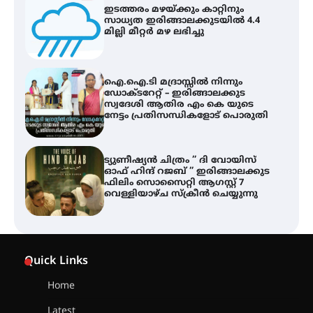
ഇടത്തരം മഴയ്ക്കും കാറ്റിനും
സാധ്യത ഇരിങ്ങാലക്കുടയിൽ 4.4
മില്ലി മീറ്റർ മഴ ലഭിച്ചു
ഐ.ഐ.ടി മദ്രാസ്സിൽ നിന്നും
ഡോക്ടറേറ്റ് – ഇരിങ്ങാലക്കുട
സ്വദേശി ആതിര എം കെ യുടെ
നേട്ടം പ്രതിസന്ധികളോട് പൊരുതി
ട്യുണീഷ്യൻ ചിത്രം ” ദി വോയിസ്
ഓഫ് ഹിന്ദ് റജബ് ” ഇരിങ്ങാലക്കുട
ഫിലിം സൊസൈറ്റി ആഗസ്റ്റ് 7
വെള്ളിയാഴ്ച സ്‌ക്രീൻ ചെയ്യുന്നു
സെന്റ് ജോസഫ്സ് കോളജ്
കോമേഴ്‌സ് അസോസിയേഷന്
Quick Links
തുടക്കമായി
Home
Latest