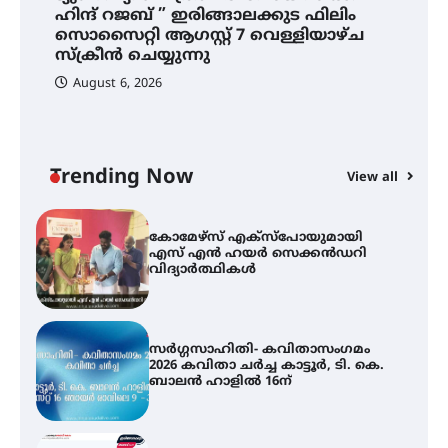
ട്യുണീഷ്യൻ ചിത്രം ” ദി വോയിസ്
ഹിന്ദ് റജബ് ” ഇരിങ്ങാലക്കുട ഫിലിം
ഓഫ് ഹിന്ദ് റജബ് ” ഇരിങ്ങാലക്കുട
സൊസൈറ്റി ആഗസ്റ്റ് 7 വെള്ളിയാഴ്ച
ഫിലിം സൊസൈറ്റി ആഗസ്റ്റ് 7
വെള്ളിയാഴ്ച സ്‌ക്രീൻ ചെയ്യുന്നു
സ്‌ക്രീൻ ചെയ്യുന്നു
August 6, 2026
സെന്റ് ജോസഫ്സ് കോളജ്
കോമേഴ്‌സ് അസോസിയേഷന്
തുടക്കമായി
Trending Now
View all
കോമേഴ്സ് എക്സ്പോയുമായി
എസ് എൻ ഹയർ സെക്കൻഡറി
വിദ്യാർത്ഥികൾ
സർഗ്ഗസാഹിതി- കവിതാസംഗമം
2026 കവിതാ ചർച്ച കാട്ടൂർ, ടി. കെ.
ബാലൻ ഹാളിൽ 16ന്