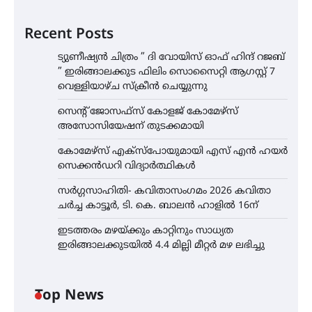
Recent Posts
ട്യുണീഷ്യൻ ചിത്രം ” ദി വോയിസ് ഓഫ് ഹിന്ദ് റജബ്
” ഇരിങ്ങാലക്കുട ഫിലിം സൊസൈറ്റി ആഗസ്റ്റ് 7
വെള്ളിയാഴ്ച സ്‌ക്രീൻ ചെയ്യുന്നു
സെന്റ് ജോസഫ്സ് കോളജ് കോമേഴ്‌സ്
അസോസിയേഷന് തുടക്കമായി
കോമേഴ്സ് എക്സ്പോയുമായി എസ് എൻ ഹയർ
സെക്കൻഡറി വിദ്യാർത്ഥികൾ
സർഗ്ഗസാഹിതി- കവിതാസംഗമം 2026 കവിതാ
ചർച്ച കാട്ടൂർ, ടി. കെ. ബാലൻ ഹാളിൽ 16ന്
ഇടത്തരം മഴയ്ക്കും കാറ്റിനും സാധ്യത
ഇരിങ്ങാലക്കുടയിൽ 4.4 മില്ലി മീറ്റർ മഴ ലഭിച്ചു
Top News