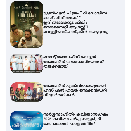
ട്യുണീഷ്യൻ ചിത്രം ” ദി വോയിസ്
ഓഫ് ഹിന്ദ് റജബ് ”
ഇരിങ്ങാലക്കുട ഫിലിം
സൊസൈറ്റി ആഗസ്റ്റ് 7
വെള്ളിയാഴ്ച സ്‌ക്രീൻ ചെയ്യുന്നു
സെന്റ് ജോസഫ്സ് കോളജ്
കോമേഴ്‌സ് അസോസിയേഷന്
തുടക്കമായി
കോമേഴ്സ് എക്സ്പോയുമായി
എസ് എൻ ഹയർ സെക്കൻഡറി
വിദ്യാർത്ഥികൾ
സർഗ്ഗസാഹിതി- കവിതാസംഗമം
2026 കവിതാ ചർച്ച കാട്ടൂർ, ടി.
കെ. ബാലൻ ഹാളിൽ 16ന്