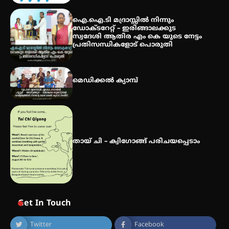
കോമേഴ്സ് എക്സ്പോയുമായി
എസ് എൻ ഹയർ സെക്കൻഡറി
ഐ.ഐ.ടി മദ്രാസ്സിൽ നിന്നും
വിദ്യാർത്ഥികൾ
ഡോക്ടറേറ്റ് – ഇരിങ്ങാലക്കുട
സ്വദേശി ആതിര എം കെ യുടെ നേട്ടം
പ്രതിസന്ധികളോട് പൊരുതി
സർഗ്ഗസാഹിതി- കവിതാസംഗമം
2026 കവിതാ ചർച്ച കാട്ടൂർ, ടി. കെ.
മെഡിക്കൽ ക്യാമ്പ്
ബാലൻ ഹാളിൽ 16ന്
തായ് ചി – ക്വിഗോങ്ങ് പരിചയപ്പെടാം
Get In Touch
Twitter
Facebook