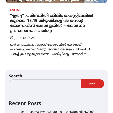
LATEST
“ഋതു” പരിസ്ഥിതി ഫിലിം ഫെസ്റ്റിവലിൽ
ജൂലൈ 18,19 തിയ്യതികളിൽ സെന്റ്
ജോസഫ്സ് കോളേജിൽ – ലോഗോ
പ്രകാശനം ചെയ്തു
June 30, 2025
ഇരിങ്ങാലക്കുട : സെന്റ് ജോസഫ്സ് കോളേജ്
സംഘടിപ്പിക്കുന്ന “ഋതു” അന്തർ ദേശീയ പരിസ്ഥിതി
ചലച്ചിത്ര മേളയുടെ രണ്ടാം പതിപ്പിന്റെ പുതുക്കിയ…
Search
Search
Recent Posts
ശക്തമായ മഴ തുടരുന്നു – തൃശൂർ ജില്ലയിൽ