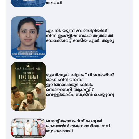
അവധി
എം.ജി. യൂണിവേഴ്‌സിറ്റിയിൽ
നിന്ന് ഇംഗ്ളീഷ് സാഹിത്യത്തിൽ
ഡോക്ടറേറ്റ് നേടിയ എൻ. ആര്യ
ട്യുണീഷ്യൻ ചിത്രം ” ദി വോയിസ്
ഓഫ് ഹിന്ദ് റജബ് ”
ഇരിങ്ങാലക്കുട ഫിലിം
സൊസൈറ്റി ആഗസ്റ്റ് 7
വെള്ളിയാഴ്ച സ്‌ക്രീൻ ചെയ്യുന്നു
സെന്റ് ജോസഫ്സ് കോളജ്
കോമേഴ്‌സ് അസോസിയേഷന്
തുടക്കമായി