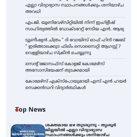
എല്ലാ വിദ്യാഭ്യാസ സ്ഥാപനങ്ങൾക്കും ശനിയാഴ്ച
അവധി
എം.ജി. യൂണിവേഴ്‌സിറ്റിയിൽ നിന്ന് ഇംഗ്ളീഷ്
സാഹിത്യത്തിൽ ഡോക്ടറേറ്റ് നേടിയ എൻ. ആര്യ
ട്യുണീഷ്യൻ ചിത്രം ” ദി വോയിസ് ഓഫ് ഹിന്ദ് റജബ്
” ഇരിങ്ങാലക്കുട ഫിലിം സൊസൈറ്റി ആഗസ്റ്റ് 7
വെള്ളിയാഴ്ച സ്‌ക്രീൻ ചെയ്യുന്നു
സെന്റ് ജോസഫ്സ് കോളജ് കോമേഴ്‌സ്
അസോസിയേഷന് തുടക്കമായി
കോമേഴ്സ് എക്സ്പോയുമായി എസ് എൻ ഹയർ
സെക്കൻഡറി വിദ്യാർത്ഥികൾ
Top News
ശക്തമായ മഴ തുടരുന്നു – തൃശൂർ
ജില്ലയിൽ എല്ലാ വിദ്യാഭ്യാസ
സ്ഥാപനങ്ങൾക്കും ശനിയാഴ്ച