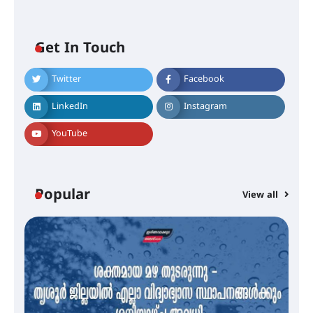
Get In Touch
Twitter
Facebook
എം.ജി. യൂണിവേഴ്‌സിറ്റിയിൽ നിന്ന്
ഇംഗ്ളീഷ് സാഹിത്യത്തിൽ
LinkedIn
Instagram
ഡോക്ടറേറ്റ് നേടിയ എൻ. ആര്യ
YouTube
ട്യുണീഷ്യൻ ചിത്രം ” ദി വോയിസ്
ഓഫ് ഹിന്ദ് റജബ് ” ഇരിങ്ങാലക്കുട
ഫിലിം സൊസൈറ്റി ആഗസ്റ്റ് 7
Popular
View all
വെള്ളിയാഴ്ച സ്‌ക്രീൻ ചെയ്യുന്നു
സെന്റ് ജോസഫ്സ് കോളജ്
കോമേഴ്‌സ് അസോസിയേഷന്
തുടക്കമായി