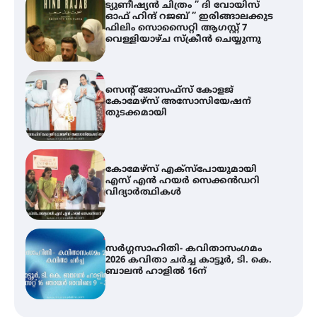
ട്യുണീഷ്യൻ ചിത്രം ” ദി വോയിസ്
ഓഫ് ഹിന്ദ് റജബ് ” ഇരിങ്ങാലക്കുട
ഫിലിം സൊസൈറ്റി ആഗസ്റ്റ് 7
വെള്ളിയാഴ്ച സ്‌ക്രീൻ ചെയ്യുന്നു
സെന്റ് ജോസഫ്സ് കോളജ്
കോമേഴ്‌സ് അസോസിയേഷന്
തുടക്കമായി
കോമേഴ്സ് എക്സ്പോയുമായി
എസ് എൻ ഹയർ സെക്കൻഡറി
വിദ്യാർത്ഥികൾ
സർഗ്ഗസാഹിതി- കവിതാസംഗമം
2026 കവിതാ ചർച്ച കാട്ടൂർ, ടി. കെ.
ബാലൻ ഹാളിൽ 16ന്