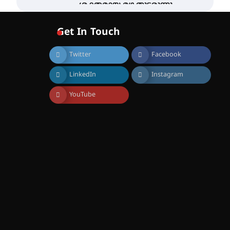
ശക്തമായ മഴ തുടരുന്നു –
തൃശൂർ ജില്ലയിൽ എല്ലാ
വിദ്യാഭ്യാസ
Get In Touch
സ്ഥാപനങ്ങൾക്കും
ശനിയാഴ്ച അവധി
Twitter
Facebook
August 7, 2026
എം.ജി. യൂണിവേഴ്‌സിറ്റിയിൽ
LinkedIn
Instagram
നിന്ന് ഇംഗ്ളീഷ്
സാഹിത്യത്തിൽ ഡോക്ടറേറ്റ്
നേടിയ എൻ. ആര്യ
YouTube
August 7, 2026
ട്യുണീഷ്യൻ ചിത്രം ” ദി
വോയിസ് ഓഫ് ഹിന്ദ് റജബ് ”
ഇരിങ്ങാലക്കുട ഫിലിം
സൊസൈറ്റി ആഗസ്റ്റ് 7
വെള്ളിയാഴ്ച സ്‌ക്രീൻ
ചെയ്യുന്നു
August 6, 2026
സെന്റ് ജോസഫ്സ് കോളജ്
കോമേഴ്‌സ്
അസോസിയേഷന്
തുടക്കമായി
August 6, 2026