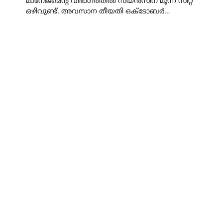
മാനേജ്മെന്റ് വിഭാഗത്തിൽ സയൻസിന് മൂന്ന് സീറ്റ്
ഒഴിവുണ്ട്. അവസാന തീയതി ഒക്ടോബർ…