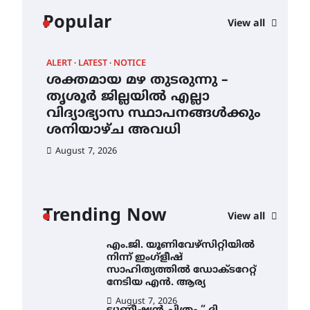
കോമേഴ്സ്
Popular
View all
എക്സ്പോയുമായി എസ്
എൻ ഹയർ സെക്കൻഡറി
വിദ്യാർത്ഥികൾ
ALERT
LATEST
NOTICE
AWA
August 6, 2026
ശക്തമായ മഴ തുടരുന്നു –
എം
സർഗ്ഗസാഹിതി-
ന്
തൃശൂർ ജില്ലയിൽ എല്ലാ
നി
കവിതാസംഗമം 2026 കവിതാ
വിദ്യാഭ്യാസ സ്ഥാപനങ്ങൾക്കും
സാ
ചർച്ച കാട്ടൂർ, ടി. കെ. ബാലൻ
ഹാളിൽ 16ന്
ശനിയാഴ്ച അവധി
ന
August 6, 2026
August 7, 2026
Au
ശക്തമായ മഴ തുടരുന്നു –
തൃശൂർ ജില്ലയിൽ എല്ലാ
വിദ്യാഭ്യാസ
സ്ഥാപനങ്ങൾക്കും
Trending Now
ശനിയാഴ്ച അവധി
View all
August 7, 2026
എം.ജി. യൂണിവേഴ്‌സിറ്റിയിൽ
നിന്ന് ഇംഗ്ളീഷ്
സാഹിത്യത്തിൽ ഡോക്ടറേറ്റ്
നേടിയ എൻ. ആര്യ
August 7, 2026