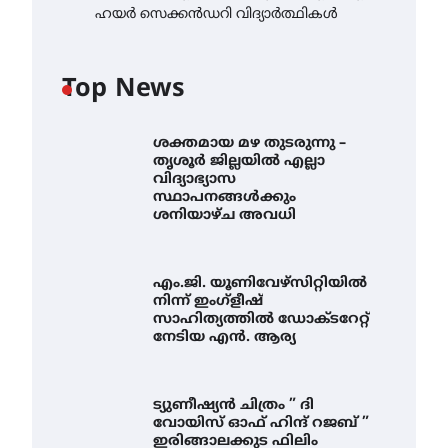
ഹയർ സെക്കൻഡറി വിദ്യാർത്ഥികൾ
Top News
ശക്തമായ മഴ തുടരുന്നു –
തൃശൂർ ജില്ലയിൽ എല്ലാ
വിദ്യാഭ്യാസ
സ്ഥാപനങ്ങൾക്കും
ശനിയാഴ്ച അവധി
എം.ജി. യൂണിവേഴ്‌സിറ്റിയിൽ
നിന്ന് ഇംഗ്ളീഷ്
സാഹിത്യത്തിൽ ഡോക്ടറേറ്റ്
നേടിയ എൻ. ആര്യ
ട്യുണീഷ്യൻ ചിത്രം ” ദി
വോയിസ് ഓഫ് ഹിന്ദ് റജബ് ”
ഇരിങ്ങാലക്കുട ഫിലിം