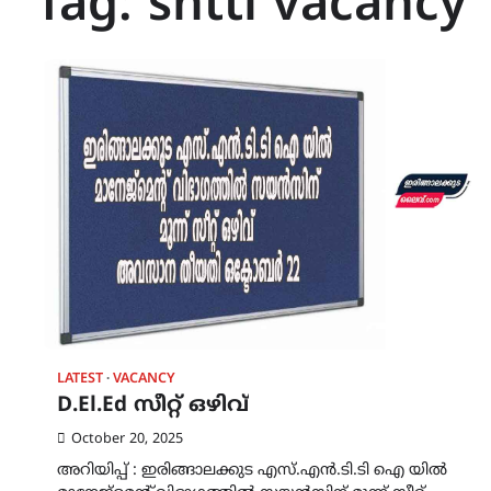
Tag:
sntti vacancy
LATEST
VACANCY
D.El.Ed സീറ്റ് ഒഴിവ്
October 20, 2025
അറിയിപ്പ് : ഇരിങ്ങാലക്കുട എസ്.എൻ.ടി.ടി ഐ യിൽ