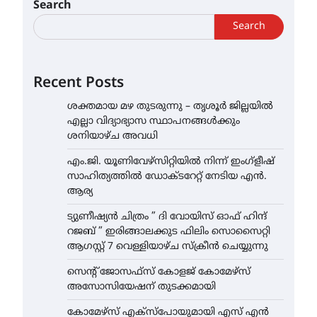
Search
Search
Recent Posts
ശക്തമായ മഴ തുടരുന്നു – തൃശൂർ ജില്ലയിൽ
എല്ലാ വിദ്യാഭ്യാസ സ്ഥാപനങ്ങൾക്കും
ശനിയാഴ്ച അവധി
എം.ജി. യൂണിവേഴ്‌സിറ്റിയിൽ നിന്ന് ഇംഗ്ളീഷ്
സാഹിത്യത്തിൽ ഡോക്ടറേറ്റ് നേടിയ എൻ.
ആര്യ
ട്യുണീഷ്യൻ ചിത്രം ” ദി വോയിസ് ഓഫ് ഹിന്ദ്
റജബ് ” ഇരിങ്ങാലക്കുട ഫിലിം സൊസൈറ്റി
ആഗസ്റ്റ് 7 വെള്ളിയാഴ്ച സ്‌ക്രീൻ ചെയ്യുന്നു
സെന്റ് ജോസഫ്സ് കോളജ് കോമേഴ്‌സ്
അസോസിയേഷന് തുടക്കമായി
കോമേഴ്സ് എക്സ്പോയുമായി എസ് എൻ