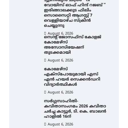
ട്യുണീഷ്യൻ ചിത്രം ” ദി
വോയിസ് ഓഫ് ഹിന്ദ് റജബ് ”
ഇരിങ്ങാലക്കുട ഫിലിം
സൊസൈറ്റി ആഗസ്റ്റ് 7
വെള്ളിയാഴ്ച സ്‌ക്രീൻ
ചെയ്യുന്നു
August 6, 2026
സെന്റ് ജോസഫ്സ് കോളജ്
കോമേഴ്‌സ്
അസോസിയേഷന്
തുടക്കമായി
August 6, 2026
കോമേഴ്സ്
എക്സ്പോയുമായി എസ്
എൻ ഹയർ സെക്കൻഡറി
വിദ്യാർത്ഥികൾ
August 6, 2026
സർഗ്ഗസാഹിതി-
കവിതാസംഗമം 2026 കവിതാ
ചർച്ച കാട്ടൂർ, ടി. കെ. ബാലൻ
ഹാളിൽ 16ന്
August 6, 2026