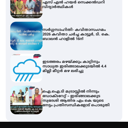
എസ് എൻ ഹയർ സെക്കൻഡറി
വിദ്യാർത്ഥികൾ
സർഗ്ഗസാഹിതി- കവിതാസംഗമം
2026 കവിതാ ചർച്ച കാട്ടൂർ, ടി. കെ.
ബാലൻ ഹാളിൽ 16ന്
ഇടത്തരം മഴയ്ക്കും കാറ്റിനും
സാധ്യത ഇരിങ്ങാലക്കുടയിൽ 4.4
മില്ലി മീറ്റർ മഴ ലഭിച്ചു
ഐ.ഐ.ടി മദ്രാസ്സിൽ നിന്നും
ഡോക്ടറേറ്റ് – ഇരിങ്ങാലക്കുട
സ്വദേശി ആതിര എം കെ യുടെ
നേട്ടം പ്രതിസന്ധികളോട് പൊരുതി
ട്യുണീഷ്യൻ ചിത്രം ” ദി വോയിസ്