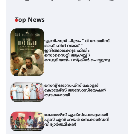
Top News
ട്യുണീഷ്യൻ ചിത്രം ” ദി വോയിസ്
ഓഫ് ഹിന്ദ് റജബ് ”
ഇരിങ്ങാലക്കുട ഫിലിം
സൊസൈറ്റി ആഗസ്റ്റ് 7
വെള്ളിയാഴ്ച സ്‌ക്രീൻ ചെയ്യുന്നു
സെന്റ് ജോസഫ്സ് കോളജ്
കോമേഴ്‌സ് അസോസിയേഷന്
തുടക്കമായി
കോമേഴ്സ് എക്സ്പോയുമായി
എസ് എൻ ഹയർ സെക്കൻഡറി
വിദ്യാർത്ഥികൾ