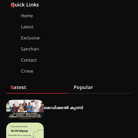
ഓഫ് ഹിന്ദ് റജബ് ” ഇരിങ്ങാലക്കുട
Quick Links
ഫിലിം സൊസൈറ്റി ആഗസ്റ്റ് 7
വെള്ളിയാഴ്ച സ്‌ക്രീൻ ചെയ്യുന്നു
Home
Latest
സെന്റ് ജോസഫ്സ് കോളജ്
കോമേഴ്‌സ് അസോസിയേഷന്
Exclusive
തുടക്കമായി
Sanchari
Contact
കോമേഴ്സ് എക്സ്പോയുമായി
Crime
എസ് എൻ ഹയർ സെക്കൻഡറി
വിദ്യാർത്ഥികൾ
Latest
Popular
സർഗ്ഗസാഹിതി- കവിതാസംഗമം
2026 കവിതാ ചർച്ച കാട്ടൂർ, ടി. കെ.
മെഡിക്കൽ ക്യാമ്പ്
ബാലൻ ഹാളിൽ 16ന്
ഇടത്തരം മഴയ്ക്കും കാറ്റിനും