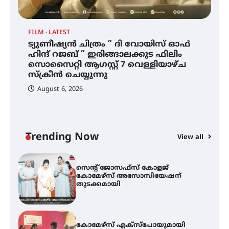
സാധ്യത ഇരിങ്ങാലക്കുടയിൽ 4.4
മില്ലി മീറ്റർ മഴ ലഭിച്ചു
FILM
LATEST
ട്യുണീഷ്യൻ ചിത്രം ” ദി വോയിസ് ഓഫ്
ഐ.ഐ.ടി മദ്രാസ്സിൽ നിന്നും
ഹിന്ദ് റജബ് ” ഇരിങ്ങാലക്കുട ഫിലിം
ഡോക്ടറേറ്റ് – ഇരിങ്ങാലക്കുട
സൊസൈറ്റി ആഗസ്റ്റ് 7 വെള്ളിയാഴ്ച
സ്വദേശി ആതിര എം കെ യുടെ
നേട്ടം പ്രതിസന്ധികളോട് പൊരുതി
സ്‌ക്രീൻ ചെയ്യുന്നു
August 6, 2026
ട്യുണീഷ്യൻ ചിത്രം ” ദി വോയിസ്
ഓഫ് ഹിന്ദ് റജബ് ” ഇരിങ്ങാലക്കുട
ഫിലിം സൊസൈറ്റി ആഗസ്റ്റ് 7
വെള്ളിയാഴ്ച സ്‌ക്രീൻ ചെയ്യുന്നു
Trending Now
View all
സെന്റ് ജോസഫ്സ് കോളജ്
കോമേഴ്‌സ് അസോസിയേഷന്
തുടക്കമായി
കോമേഴ്സ് എക്സ്പോയുമായി