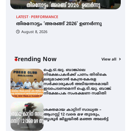
ട്യുണീഷ്യൻ ചിത്രം ” ദി വോയിസ്
ഓഫ് ഹിന്ദ് റജബ് ” ഇരിങ്ങാലക്കുട
LATEST
PERFORMANCE
EX
ഫിലിം സൊസൈറ്റി ആഗസ്റ്റ് 7
തിരനോട്ടം ‘അരങ്ങ് 2026’ ഉണർന്നു
വെള്ളിയാഴ്ച സ്‌ക്രീൻ ചെയ്യുന്നു
ഐ
പ
August 8, 2026
ി
ക
ഇ
ന
തിരനോട്ടം ‘അരങ്ങ് 2026’ ഉണർന്നു
Trending Now
View all
ഐ.ടി.യു. ബാങ്കിലെ
നിക്ഷേപകർക്ക് പണം തിരികെ
ലഭ്യമാക്കാൻ കേന്ദ്ര-കേരള
സർക്കാരുകൾ അടിയന്തരമായി
ഇടപെടണമെന്ന് ഐ.ടി.യു. ബാങ്ക്
നിക്ഷേപക സംരക്ഷണ സമിതി
ശക്തമായ കാറ്റിന് സാധ്യത –
ആഗസ്റ്റ് 12 വരെ മഴ തുടരും,
തൃശൂർ ജില്ലയിൽ മഞ്ഞ അലർട്ട്