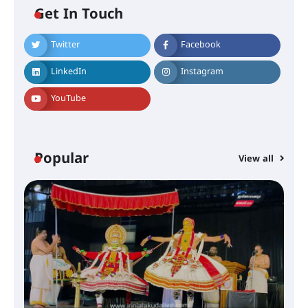
ഐ.ടി.യു. ബാങ്കിലെ
Get In Touch
നിക്ഷേപകർക്ക് പണം തിരികെ
ലഭ്യമാക്കാൻ കേന്ദ്ര-കേരള
സർക്കാരുകൾ അടിയന്തരമായി
Twitter
Facebook
ഇടപെടണമെന്ന് ഐ.ടി.യു. ബാങ്ക്
നിക്ഷേപക സംരക്ഷണ സമിതി
LinkedIn
Instagram
YouTube
ശക്തമായ കാറ്റിന് സാധ്യത –
ആഗസ്റ്റ് 12 വരെ മഴ തുടരും,
തൃശൂർ ജില്ലയിൽ മഞ്ഞ അലർട്ട്
Popular
View all
ശക്തമായ മഴ തുടരുന്നു – തൃശൂർ
ജില്ലയിൽ എല്ലാ വിദ്യാഭ്യാസ
സ്ഥാപനങ്ങൾക്കും ശനിയാഴ്ച
അവധി
എം.ജി. യൂണിവേഴ്‌സിറ്റിയിൽ നിന്ന്
ഇംഗ്ളീഷ് സാഹിത്യത്തിൽ
ഡോക്ടറേറ്റ് നേടിയ എൻ. ആര്യ