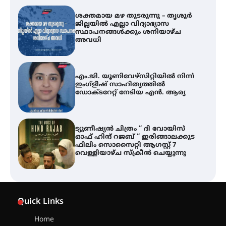
ശക്തമായ മഴ തുടരുന്നു – തൃശൂർ
ജില്ലയിൽ എല്ലാ വിദ്യാഭ്യാസ
സ്ഥാപനങ്ങൾക്കും ശനിയാഴ്ച
അവധി
എം.ജി. യൂണിവേഴ്‌സിറ്റിയിൽ നിന്ന്
ഇംഗ്ളീഷ് സാഹിത്യത്തിൽ
ഡോക്ടറേറ്റ് നേടിയ എൻ. ആര്യ
ട്യുണീഷ്യൻ ചിത്രം ” ദി വോയിസ്
ഓഫ് ഹിന്ദ് റജബ് ” ഇരിങ്ങാലക്കുട
ഫിലിം സൊസൈറ്റി ആഗസ്റ്റ് 7
വെള്ളിയാഴ്ച സ്‌ക്രീൻ ചെയ്യുന്നു
തിരനോട്ടം ‘അരങ്ങ് 2026’ ഉണർന്നു
Quick Links
Home