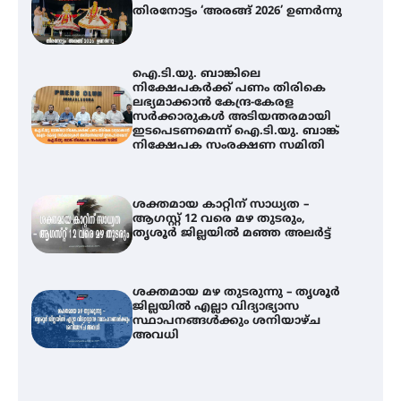
തിരനോട്ടം ‘അരങ്ങ് 2026’ ഉണർന്നു
ഐ.ടി.യു. ബാങ്കിലെ
നിക്ഷേപകർക്ക് പണം തിരികെ
ലഭ്യമാക്കാൻ കേന്ദ്ര-കേരള
സർക്കാരുകൾ അടിയന്തരമായി
ഇടപെടണമെന്ന് ഐ.ടി.യു. ബാങ്ക്
നിക്ഷേപക സംരക്ഷണ സമിതി
ശക്തമായ കാറ്റിന് സാധ്യത –
ആഗസ്റ്റ് 12 വരെ മഴ തുടരും,
തൃശൂർ ജില്ലയിൽ മഞ്ഞ അലർട്ട്
ശക്തമായ മഴ തുടരുന്നു – തൃശൂർ
ജില്ലയിൽ എല്ലാ വിദ്യാഭ്യാസ
സ്ഥാപനങ്ങൾക്കും ശനിയാഴ്ച
അവധി