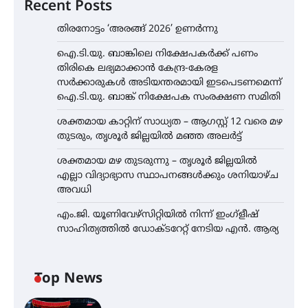
Recent Posts
തിരനോട്ടം ‘അരങ്ങ് 2026’ ഉണർന്നു
ഐ.ടി.യു. ബാങ്കിലെ നിക്ഷേപകർക്ക് പണം
തിരികെ ലഭ്യമാക്കാൻ കേന്ദ്ര-കേരള
സർക്കാരുകൾ അടിയന്തരമായി ഇടപെടണമെന്ന്
ഐ.ടി.യു. ബാങ്ക് നിക്ഷേപക സംരക്ഷണ സമിതി
ശക്തമായ കാറ്റിന് സാധ്യത – ആഗസ്റ്റ് 12 വരെ മഴ
തുടരും, തൃശൂർ ജില്ലയിൽ മഞ്ഞ അലർട്ട്
ശക്തമായ മഴ തുടരുന്നു – തൃശൂർ ജില്ലയിൽ
എല്ലാ വിദ്യാഭ്യാസ സ്ഥാപനങ്ങൾക്കും ശനിയാഴ്ച
അവധി
എം.ജി. യൂണിവേഴ്‌സിറ്റിയിൽ നിന്ന് ഇംഗ്ളീഷ്
സാഹിത്യത്തിൽ ഡോക്ടറേറ്റ് നേടിയ എൻ. ആര്യ
Top News