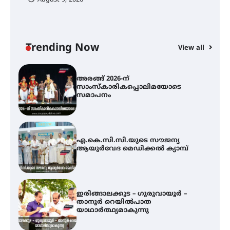
August 9, 2026
യൂത്ത് കോൺഗ്രസ്‌ സ്ഥാപക ദിനം
– ഇരിങ്ങാലക്കുടയിൽ
ലഹരിവിരുദ്ധ പ്രതിജ്ഞയെടുത്ത്
യൂത്ത് കോൺഗ്രസ്
Trending Now
View all
അരങ്ങ് 2026-ന്
സാംസ്കാരികപ്പൊലിമയോടെ
സമാപനം
എ.കെ.സി.സി.യുടെ സൗജന്യ
ആയുർവേദ മെഡിക്കൽ ക്യാമ്പ്
ഇരിങ്ങാലക്കുട – ഗുരുവായൂർ –
താനൂർ റെയിൽപാത
യാഥാർത്ഥ്യമാകുന്നു