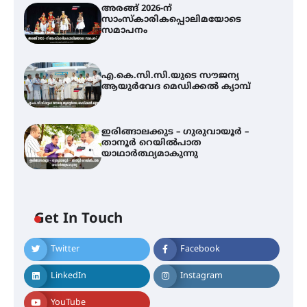
അരങ്ങ് 2026-ന്
സാംസ്കാരികപ്പൊലിമയോടെ
സമാപനം
എ.കെ.സി.സി.യുടെ സൗജന്യ
ആയുർവേദ മെഡിക്കൽ ക്യാമ്പ്
ഇരിങ്ങാലക്കുട – ഗുരുവായൂർ –
താനൂർ റെയിൽപാത
യാഥാർത്ഥ്യമാകുന്നു
Get In Touch
Twitter
Facebook
അരങ്ങ് 2026-ന്
സാംസ്കാരികപ്പൊലിമയോടെ
LinkedIn
Instagram
സമാപനം
YouTube