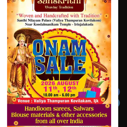
ട്യുണീഷ്യൻ ചിത്രം ” ദി വോയിസ്
ഓഫ് ഹിന്ദ് റജബ് ” ഇരിങ്ങാലക്കുട
ഫിലിം സൊസൈറ്റി ആഗസ്റ്റ് 7
വെള്ളിയാഴ്ച സ്‌ക്രീൻ ചെയ്യുന്നു
Get In Touch
Twitter
Facebook
LinkedIn
Instagram
YouTube