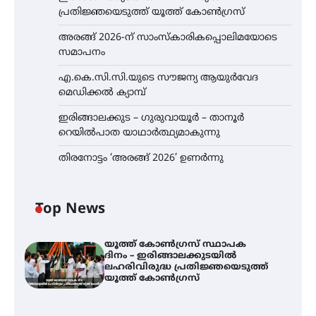
പ്രതിജ്ഞയെടുത്ത് യൂത്ത് കോൺഗ്രസ്
അരങ്ങ് 2026-ന് സാംസ്കാരികപ്പൊലിമയോടെ
സമാപനം
എ.കെ.സി.സി.യുടെ സൗജന്യ ആയുർവേദ
മെഡിക്കൽ ക്യാമ്പ്
ഇരിങ്ങാലക്കുട – ഗുരുവായൂർ – താനൂർ
റെയിൽപാത യാഥാർത്ഥ്യമാകുന്നു
തിരനോട്ടം ‘അരങ്ങ് 2026’ ഉണർന്നു
Top News
യൂത്ത് കോൺഗ്രസ്‌ സ്ഥാപക
ദിനം – ഇരിങ്ങാലക്കുടയിൽ
ലഹരിവിരുദ്ധ പ്രതിജ്ഞയെടുത്ത്
യൂത്ത് കോൺഗ്രസ്