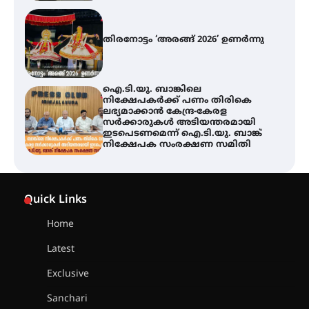
തിരനോട്ടം ‘അരങ്ങ് 2026’ ഉണർന്നു
ഐ.ടി.യു. ബാങ്കിലെ
നിക്ഷേപകർക്ക് പണം തിരികെ
ലഭ്യമാക്കാൻ കേന്ദ്ര-കേരള
സർക്കാരുകൾ അടിയന്തരമായി
ഇടപെടണമെന്ന് ഐ.ടി.യു. ബാങ്ക്
നിക്ഷേപക സംരക്ഷണ സമിതി
യൂത്ത് കോൺഗ്രസ്‌ സ്ഥാപക ദിനം
– ഇരിങ്ങാലക്കുടയിൽ
Quick Links
ലഹരിവിരുദ്ധ പ്രതിജ്ഞയെടുത്ത്
യൂത്ത് കോൺഗ്രസ്
Home
Latest
അരങ്ങ് 2026-ന്
സാംസ്കാരികപ്പൊലിമയോടെ
Exclusive
സമാപനം
Sanchari