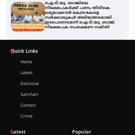
ഐ.ടി.യു. ബാങ്കിലെ
നിക്ഷേപകർക്ക് പണം തിരികെ
ലഭ്യമാക്കാൻ കേന്ദ്ര-കേരള
സർക്കാരുകൾ അടിയന്തരമായി
ഇടപെടണമെന്ന് ഐ.ടി.യു. ബാങ്ക്
നിക്ഷേപക സംരക്ഷണ സമിതി
യൂത്ത് കോൺഗ്രസ്‌ സ്ഥാപക ദിനം
– ഇരിങ്ങാലക്കുടയിൽ
Quick Links
ലഹരിവിരുദ്ധ പ്രതിജ്ഞയെടുത്ത്
യൂത്ത് കോൺഗ്രസ്
Home
Latest
അരങ്ങ് 2026-ന്
സാംസ്കാരികപ്പൊലിമയോടെ
Exclusive
സമാപനം
Sanchari
Contact
എ.കെ.സി.സി.യുടെ സൗജന്യ
Crime
ആയുർവേദ മെഡിക്കൽ ക്യാമ്പ്
Latest
Popular