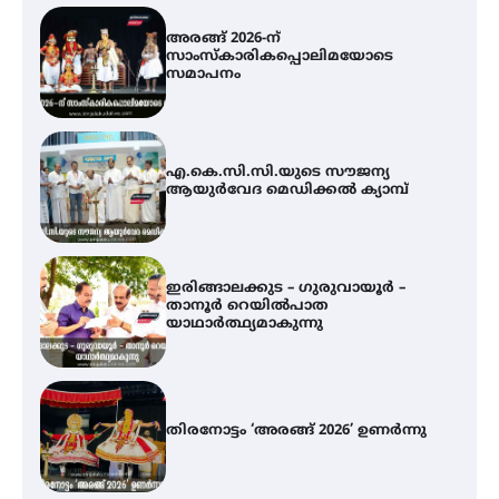
അരങ്ങ് 2026-ന്
സാംസ്കാരികപ്പൊലിമയോടെ
സമാപനം
എ.കെ.സി.സി.യുടെ സൗജന്യ
ആയുർവേദ മെഡിക്കൽ ക്യാമ്പ്
ഇരിങ്ങാലക്കുട – ഗുരുവായൂർ –
താനൂർ റെയിൽപാത
യാഥാർത്ഥ്യമാകുന്നു
തിരനോട്ടം ‘അരങ്ങ് 2026’ ഉണർന്നു