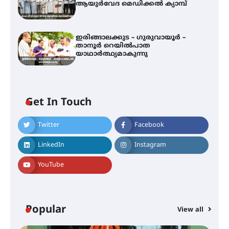
ആയുർവേദ മെഡിക്കൽ ക്യാമ്പ്
ഇരിങ്ങാലക്കുട – ഗുരുവായൂർ –
താനൂർ റെയിൽപാത
യാഥാർത്ഥ്യമാകുന്നു
Get In Touch
Twitter
Facebook
അരങ്ങ് 2026-ന്
സാംസ്കാരികപ്പൊലിമയോടെ
LinkedIn
Instagram
സമാപനം
YouTube
എ.കെ.സി.സി.യുടെ സൗജന്യ
ആയുർവേദ മെഡിക്കൽ ക്യാമ്പ്
Popular
View all