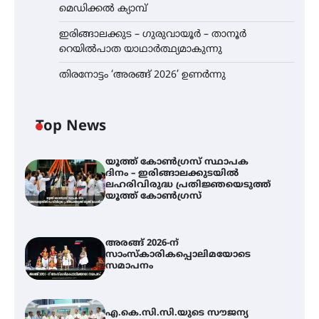
മെഡിക്കൽ ക്യാമ്പ്
ഇരിങ്ങാലക്കുട – ഗുരുവായൂർ – താനൂർ
റെയിൽപാത യാഥാർത്ഥ്യമാകുന്നു
തിരനോട്ടം ‘അരങ്ങ് 2026’ ഉണർന്നു
Top News
യൂത്ത് കോൺഗ്രസ്‌ സ്ഥാപക
ദിനം – ഇരിങ്ങാലക്കുടയിൽ
ലഹരിവിരുദ്ധ പ്രതിജ്ഞയെടുത്ത്
യൂത്ത് കോൺഗ്രസ്
അരങ്ങ് 2026-ന്
സാംസ്കാരികപ്പൊലിമയോടെ
സമാപനം
എ.കെ.സി.സി.യുടെ സൗജന്യ