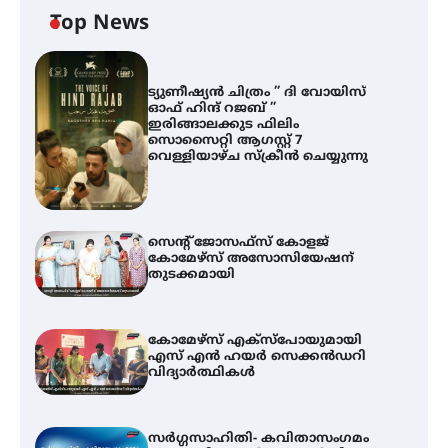
Top News
ട്യുണീഷ്യൻ ചിത്രം ” ദി വോയിസ്
ഓഫ് ഹിന്ദ് റജബ് ”
ഇരിങ്ങാലക്കുട ഫിലിം
സൊസൈറ്റി ആഗസ്റ്റ് 7
വെള്ളിയാഴ്ച സ്‌ക്രീൻ ചെയ്യുന്നു
സെന്റ് ജോസഫ്സ് കോളജ്
കോമേഴ്‌സ് അസോസിയേഷന്
തുടക്കമായി
കോമേഴ്സ് എക്സ്പോയുമായി
എസ് എൻ ഹയർ സെക്കൻഡറി
വിദ്യാർത്ഥികൾ
സർഗ്ഗസാഹിതി- കവിതാസംഗമം