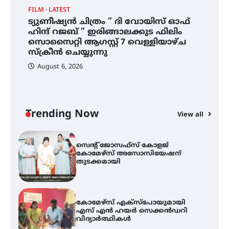
FILM
LATEST
ട്യുണീഷ്യൻ ചിത്രം ” ദി വോയിസ് ഓഫ്
ഐ.ഐ.ടി മദ്രാസ്സിൽ നിന്നും
ഹിന്ദ് റജബ് ” ഇരിങ്ങാലക്കുട ഫിലിം
ഡോക്ടറേറ്റ് – ഇരിങ്ങാലക്കുട
സൊസൈറ്റി ആഗസ്റ്റ് 7 വെള്ളിയാഴ്ച
സ്വദേശി ആതിര എം കെ യുടെ
നേട്ടം പ്രതിസന്ധികളോട് പൊരുതി
സ്‌ക്രീൻ ചെയ്യുന്നു
August 6, 2026
ട്യുണീഷ്യൻ ചിത്രം ” ദി വോയിസ്
ഓഫ് ഹിന്ദ് റജബ് ” ഇരിങ്ങാലക്കുട
ഫിലിം സൊസൈറ്റി ആഗസ്റ്റ് 7
വെള്ളിയാഴ്ച സ്‌ക്രീൻ ചെയ്യുന്നു
Trending Now
View all
സെന്റ് ജോസഫ്സ് കോളജ്
കോമേഴ്‌സ് അസോസിയേഷന്
തുടക്കമായി
കോമേഴ്സ് എക്സ്പോയുമായി
എസ് എൻ ഹയർ സെക്കൻഡറി
വിദ്യാർത്ഥികൾ