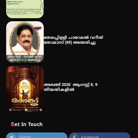
ഐ.ഐ.ടി മദ്രാസ്സിൽ നിന്നും
ഡോക്ടറേറ്റ് – ഇരിങ്ങാലക്കുട
സ്വദേശി ആതിര എം കെ യുടെ
നേട്ടം പ്രതിസന്ധികളോട് പൊരുതി
തേലപ്പിളളി പാറേമൽ വറീത്
തോമാസ് (69) അന്തരിച്ചു
അരങ്ങ് 2026′ ആഗസ്റ്റ് 8, 9
തീയതികളിൽ
Get In Touch
Twitter
Facebook