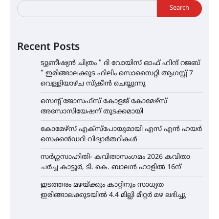
Search
Recent Posts
ട്യുണീഷ്യൻ ചിത്രം ” ദി വോയിസ് ഓഫ് ഹിന്ദ് റജബ്
” ഇരിങ്ങാലക്കുട ഫിലിം സൊസൈറ്റി ആഗസ്റ്റ് 7
വെള്ളിയാഴ്ച സ്‌ക്രീൻ ചെയ്യുന്നു
സെന്റ് ജോസഫ്സ് കോളജ് കോമേഴ്‌സ്
അസോസിയേഷന് തുടക്കമായി
കോമേഴ്സ് എക്സ്പോയുമായി എസ് എൻ ഹയർ
സെക്കൻഡറി വിദ്യാർത്ഥികൾ
സർഗ്ഗസാഹിതി- കവിതാസംഗമം 2026 കവിതാ
ചർച്ച കാട്ടൂർ, ടി. കെ. ബാലൻ ഹാളിൽ 16ന്
ഇടത്തരം മഴയ്ക്കും കാറ്റിനും സാധ്യത
ഇരിങ്ങാലക്കുടയിൽ 4.4 മില്ലി മീറ്റർ മഴ ലഭിച്ചു