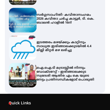
സർഗ്ഗസാഹിതി- കവിതാസംഗമം
2026 കവിതാ ചർച്ച കാട്ടൂർ, ടി. കെ.
ബാലൻ ഹാളിൽ 16ന്
ഇടത്തരം മഴയ്ക്കും കാറ്റിനും
സാധ്യത ഇരിങ്ങാലക്കുടയിൽ 4.4
മില്ലി മീറ്റർ മഴ ലഭിച്ചു
ഐ.ഐ.ടി മദ്രാസ്സിൽ നിന്നും
ഡോക്ടറേറ്റ് – ഇരിങ്ങാലക്കുട
സ്വദേശി ആതിര എം കെ യുടെ
നേട്ടം പ്രതിസന്ധികളോട് പൊരുതി
ട്യുണീഷ്യൻ ചിത്രം ” ദി വോയിസ്
ഓഫ് ഹിന്ദ് റജബ് ” ഇരിങ്ങാലക്കുട
Quick Links
ഫിലിം സൊസൈറ്റി ആഗസ്റ്റ് 7
വെള്ളിയാഴ്ച സ്‌ക്രീൻ ചെയ്യുന്നു