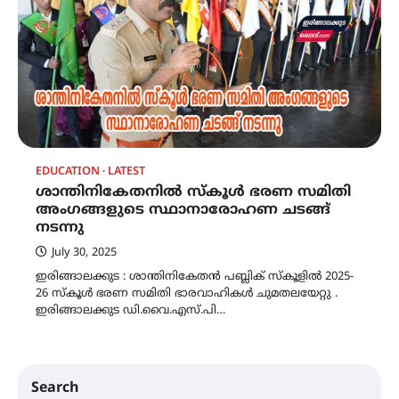
EDUCATION
LATEST
ശാന്തിനികേതനിൽ സ്കൂൾ ഭരണ സമിതി
അംഗങ്ങളുടെ സ്ഥാനാരോഹണ ചടങ്ങ്
നടന്നു
July 30, 2025
ഇരിങ്ങാലക്കുട : ശാന്തിനികേതൻ പബ്ലിക് സ്കൂളിൽ 2025-
26 സ്കൂൾ ഭരണ സമിതി ഭാരവാഹികൾ ചുമതലയേറ്റു .
ഇരിങ്ങാലക്കുട ഡി.വൈ.എസ്.പി…
Search