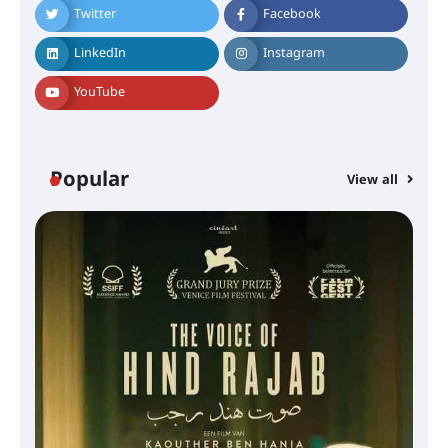
Twitter
Facebook
LinkedIn
Instagram
YouTube
Popular
View all
സെന്റ് ജോസഫ്സ് കോളജ്
കോമേഴ്‌സ് അസോസിയേഷന്
തുടക്കമായി