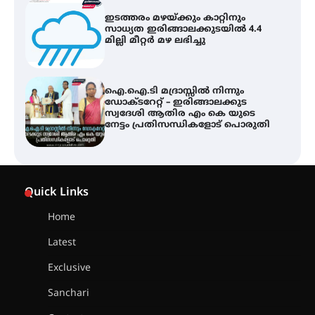
ഇടത്തരം മഴയ്ക്കും കാറ്റിനും
സാധ്യത ഇരിങ്ങാലക്കുടയിൽ 4.4
മില്ലി മീറ്റർ മഴ ലഭിച്ചു
ഐ.ഐ.ടി മദ്രാസ്സിൽ നിന്നും
ഡോക്ടറേറ്റ് – ഇരിങ്ങാലക്കുട
സ്വദേശി ആതിര എം കെ യുടെ
നേട്ടം പ്രതിസന്ധികളോട് പൊരുതി
ട്യുണീഷ്യൻ ചിത്രം ” ദി വോയിസ്
ഓഫ് ഹിന്ദ് റജബ് ” ഇരിങ്ങാലക്കുട
Quick Links
ഫിലിം സൊസൈറ്റി ആഗസ്റ്റ് 7
വെള്ളിയാഴ്ച സ്‌ക്രീൻ ചെയ്യുന്നു
Home
Latest
സെന്റ് ജോസഫ്സ് കോളജ്
കോമേഴ്‌സ് അസോസിയേഷന്
Exclusive
തുടക്കമായി
Sanchari