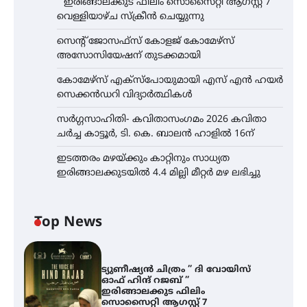
” ഇരിങ്ങാലക്കുട ഫിലിം സൊസൈറ്റി ആഗസ്റ്റ് 7
വെള്ളിയാഴ്ച സ്‌ക്രീൻ ചെയ്യുന്നു
സെന്റ് ജോസഫ്സ് കോളജ് കോമേഴ്‌സ്
അസോസിയേഷന് തുടക്കമായി
കോമേഴ്സ് എക്സ്പോയുമായി എസ് എൻ ഹയർ
സെക്കൻഡറി വിദ്യാർത്ഥികൾ
സർഗ്ഗസാഹിതി- കവിതാസംഗമം 2026 കവിതാ
ചർച്ച കാട്ടൂർ, ടി. കെ. ബാലൻ ഹാളിൽ 16ന്
ഇടത്തരം മഴയ്ക്കും കാറ്റിനും സാധ്യത
ഇരിങ്ങാലക്കുടയിൽ 4.4 മില്ലി മീറ്റർ മഴ ലഭിച്ചു
Top News
ട്യുണീഷ്യൻ ചിത്രം ” ദി വോയിസ്
ഓഫ് ഹിന്ദ് റജബ് ”
ഇരിങ്ങാലക്കുട ഫിലിം
സൊസൈറ്റി ആഗസ്റ്റ് 7