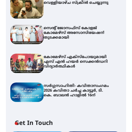
വെള്ളിയാഴ്ച സ്‌ക്രീൻ ചെയ്യുന്നു
സെന്റ് ജോസഫ്സ് കോളജ്
കോമേഴ്‌സ് അസോസിയേഷന്
തുടക്കമായി
കോമേഴ്സ് എക്സ്പോയുമായി
എസ് എൻ ഹയർ സെക്കൻഡറി
വിദ്യാർത്ഥികൾ
സർഗ്ഗസാഹിതി- കവിതാസംഗമം
2026 കവിതാ ചർച്ച കാട്ടൂർ, ടി.
കെ. ബാലൻ ഹാളിൽ 16ന്
Get In Touch