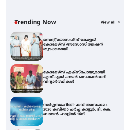
ട്യുണീഷ്യൻ ചിത്രം ” ദി വോയിസ്
ഓഫ് ഹിന്ദ് റജബ് ” ഇരിങ്ങാലക്കുട
ഫിലിം സൊസൈറ്റി ആഗസ്റ്റ് 7
വെള്ളിയാഴ്ച സ്‌ക്രീൻ ചെയ്യുന്നു
Trending Now
View all
സെന്റ് ജോസഫ്സ് കോളജ്
കോമേഴ്‌സ് അസോസിയേഷന്
തുടക്കമായി
കോമേഴ്സ് എക്സ്പോയുമായി
എസ് എൻ ഹയർ സെക്കൻഡറി
വിദ്യാർത്ഥികൾ
സർഗ്ഗസാഹിതി- കവിതാസംഗമം
2026 കവിതാ ചർച്ച കാട്ടൂർ, ടി. കെ.
ബാലൻ ഹാളിൽ 16ന്