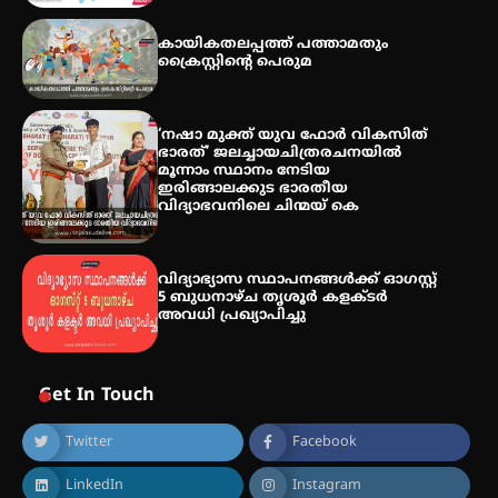
തേലപ്പിളളി പാറേമൽ വറീത്
കായികതലപ്പത്ത് പത്താമതും
തോമാസ് (69) അന്തരിച്ചു
ക്രൈസ്റ്റിന്റെ പെരുമ
‘നഷാ മുക്ത് യുവ ഫോർ വികസിത്
ഭാരത്’ ജലച്ചായചിത്രരചനയിൽ
അരങ്ങ് 2026′ ആഗസ്റ്റ് 8, 9
മൂന്നാം സ്ഥാനം നേടിയ
തീയതികളിൽ
ഇരിങ്ങാലക്കുട ഭാരതീയ
വിദ്യാഭവനിലെ ചിന്മയ് കെ
വിദ്യാഭ്യാസ സ്ഥാപനങ്ങള്‍ക്ക് ഓഗസ്റ്റ്
5 ബുധനാഴ്ച തൃശൂർ കളക്ടർ
അവധി പ്രഖ്യാപിച്ചു
Get In Touch
Twitter
Facebook
LinkedIn
Instagram