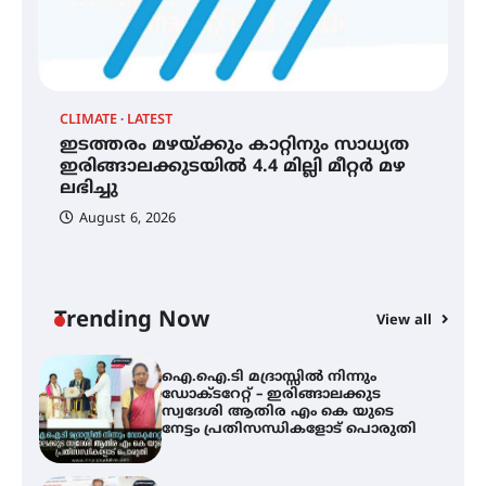
ഐ
തേലപ്പിളളി പാറേമൽ വറീത്
ഡ
തോമാസ് (69) അന്തരിച്ചു
ആ
പ
CLIMATE
LATEST
ഇടത്തരം മഴയ്ക്കും കാറ്റിനും സാധ്യത
അരങ്ങ് 2026′ ആഗസ്റ്റ് 8, 9
ഇരിങ്ങാലക്കുടയിൽ 4.4 മില്ലി മീറ്റർ മഴ
തീയതികളിൽ
ലഭിച്ചു
August 6, 2026
ഇടത്തരം മഴയ്ക്കും കാറ്റിനും
സാധ്യത ഇരിങ്ങാലക്കുടയിൽ 4.4
മില്ലി മീറ്റർ മഴ ലഭിച്ചു
Trending Now
View all
ഐ.ഐ.ടി മദ്രാസ്സിൽ നിന്നും
ഡോക്ടറേറ്റ് – ഇരിങ്ങാലക്കുട
സ്വദേശി ആതിര എം കെ യുടെ
നേട്ടം പ്രതിസന്ധികളോട് പൊരുതി