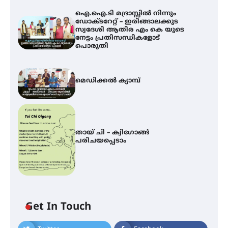
ഐ.ഐ.ടി മദ്രാസ്സിൽ നിന്നും
ഡോക്ടറേറ്റ് – ഇരിങ്ങാലക്കുട
സ്വദേശി ആതിര എം കെ യുടെ
നേട്ടം പ്രതിസന്ധികളോട്
പൊരുതി
മെഡിക്കൽ ക്യാമ്പ്
തായ് ചി – ക്വിഗോങ്ങ്
പരിചയപ്പെടാം
Get In Touch