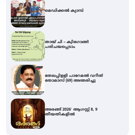
മെഡിക്കൽ ക്യാമ്പ്
തായ് ചി – ക്വിഗോങ്ങ്
പരിചയപ്പെടാം
തേലപ്പിളളി പാറേമൽ വറീത്
തോമാസ് (69) അന്തരിച്ചു
അരങ്ങ് 2026′ ആഗസ്റ്റ് 8, 9
തീയതികളിൽ