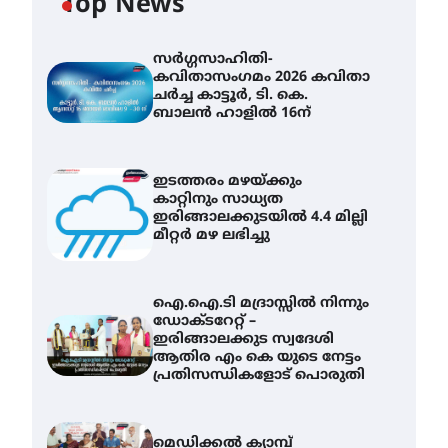
Top News
സർഗ്ഗസാഹിതി-
കവിതാസംഗമം 2026 കവിതാ
ചർച്ച കാട്ടൂർ, ടി. കെ.
ബാലൻ ഹാളിൽ 16ന്
ഇടത്തരം മഴയ്ക്കും
കാറ്റിനും സാധ്യത
ഇരിങ്ങാലക്കുടയിൽ 4.4 മില്ലി
മീറ്റർ മഴ ലഭിച്ചു
ഐ.ഐ.ടി മദ്രാസ്സിൽ നിന്നും
ഡോക്ടറേറ്റ് –
ഇരിങ്ങാലക്കുട സ്വദേശി
ആതിര എം കെ യുടെ നേട്ടം
പ്രതിസന്ധികളോട് പൊരുതി
മെഡിക്കൽ ക്യാമ്പ്