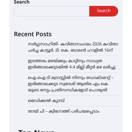
Search
Search
Recent Posts
സർഗ്ഗസാഹിതി- കവിതാസംഗമം 2026 കവിതാ
ചർച്ച കാട്ടൂർ, ടി. കെ. ബാലൻ ഹാളിൽ 16ന്
ഇടത്തരം മഴയ്ക്കും കാറ്റിനും സാധ്യത
ഇരിങ്ങാലക്കുടയിൽ 4.4 മില്ലി മീറ്റർ മഴ ലഭിച്ചു
ഐ.ഐ.ടി മദ്രാസ്സിൽ നിന്നും ഡോക്ടറേറ്റ് –
ഇരിങ്ങാലക്കുട സ്വദേശി ആതിര എം കെ
യുടെ നേട്ടം പ്രതിസന്ധികളോട് പൊരുതി
മെഡിക്കൽ ക്യാമ്പ്
തായ് ചി – ക്വിഗോങ്ങ് പരിചയപ്പെടാം