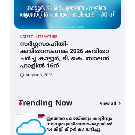
തായ് ചി – ക്വിഗോങ്ങ്
പരിചയപ്പെടാം
August 5, 2026
LATEST
LITERATURE
സർഗ്ഗസാഹിതി-
കവിതാസംഗമം 2026 കവിതാ
തേലപ്പിളളി പാറേമൽ വറീത്
ചർച്ച കാട്ടൂർ, ടി. കെ. ബാലൻ
തോമാസ് (69) അന്തരിച്ചു
ഹാളിൽ 16ന്
August 5, 2026
CLI
August 6, 2026
ഇട
സർഗ്ഗസാഹിതി-
സാ
കവിതാസംഗമം 2026 കവിതാ
4.4
ചർച്ച കാട്ടൂർ, ടി. കെ. ബാലൻ
ഹാളിൽ 16ന്
A
Trending Now
View all
August 6, 2026
ഇടത്തരം മഴയ്ക്കും കാറ്റിനും
സാധ്യത ഇരിങ്ങാലക്കുടയിൽ
4.4 മില്ലി മീറ്റർ മഴ ലഭിച്ചു