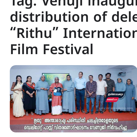
Tag:
Venuji inaugu
distribution of del
“Rithu” Internatio
Film Festival