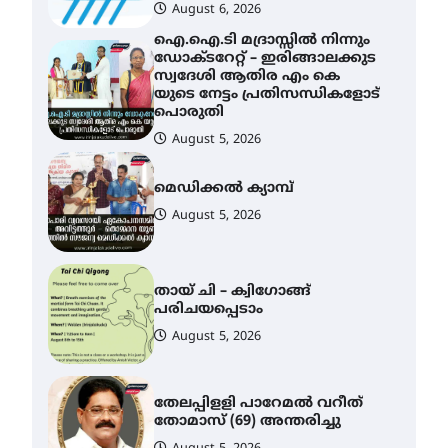
August 6, 2026
ഐ.ഐ.ടി മദ്രാസ്സിൽ നിന്നും
ഡോക്ടറേറ്റ് – ഇരിങ്ങാലക്കുട
സ്വദേശി ആതിര എം കെ
യുടെ നേട്ടം പ്രതിസന്ധികളോട്
പൊരുതി
August 5, 2026
മെഡിക്കൽ ക്യാമ്പ്
August 5, 2026
തായ് ചി – ക്വിഗോങ്ങ്
പരിചയപ്പെടാം
August 5, 2026
തേലപ്പിളളി പാറേമൽ വറീത്
തോമാസ് (69) അന്തരിച്ചു