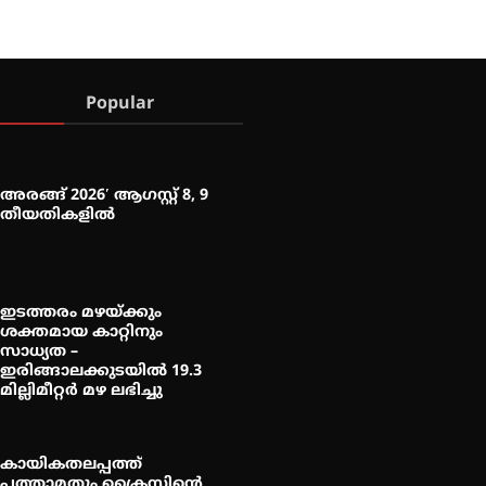
Popular
അരങ്ങ് 2026′ ആഗസ്റ്റ് 8, 9
തീയതികളിൽ
ഇടത്തരം മഴയ്ക്കും
ശക്തമായ കാറ്റിനും
സാധ്യത –
ഇരിങ്ങാലക്കുടയിൽ 19.3
മില്ലിമീറ്റർ മഴ ലഭിച്ചു
കായികതലപ്പത്ത്
പത്താമതും ക്രൈസ്റ്റിന്റെ