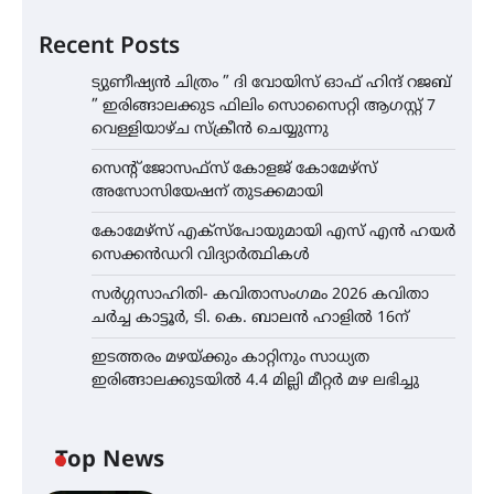
Recent Posts
ട്യുണീഷ്യൻ ചിത്രം ” ദി വോയിസ് ഓഫ് ഹിന്ദ് റജബ്
” ഇരിങ്ങാലക്കുട ഫിലിം സൊസൈറ്റി ആഗസ്റ്റ് 7
വെള്ളിയാഴ്ച സ്‌ക്രീൻ ചെയ്യുന്നു
സെന്റ് ജോസഫ്സ് കോളജ് കോമേഴ്‌സ്
അസോസിയേഷന് തുടക്കമായി
കോമേഴ്സ് എക്സ്പോയുമായി എസ് എൻ ഹയർ
സെക്കൻഡറി വിദ്യാർത്ഥികൾ
സർഗ്ഗസാഹിതി- കവിതാസംഗമം 2026 കവിതാ
ചർച്ച കാട്ടൂർ, ടി. കെ. ബാലൻ ഹാളിൽ 16ന്
ഇടത്തരം മഴയ്ക്കും കാറ്റിനും സാധ്യത
ഇരിങ്ങാലക്കുടയിൽ 4.4 മില്ലി മീറ്റർ മഴ ലഭിച്ചു
Top News