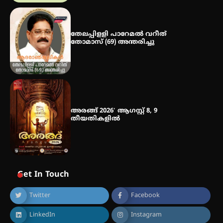
ഡോക്ടറേറ്റ് – ഇരിങ്ങാലക്കുട
സ്വദേശി ആതിര എം കെ യുടെ
നേട്ടം പ്രതിസന്ധികളോട് പൊരുതി
തേലപ്പിളളി പാറേമൽ വറീത്
തോമാസ് (69) അന്തരിച്ചു
അരങ്ങ് 2026′ ആഗസ്റ്റ് 8, 9
തീയതികളിൽ
Get In Touch
Twitter
Facebook
LinkedIn
Instagram