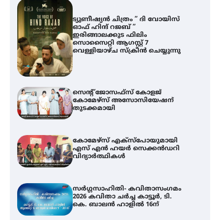
ട്യുണീഷ്യൻ ചിത്രം ” ദി വോയിസ്
ഓഫ് ഹിന്ദ് റജബ് ”
ഇരിങ്ങാലക്കുട ഫിലിം
സൊസൈറ്റി ആഗസ്റ്റ് 7
വെള്ളിയാഴ്ച സ്‌ക്രീൻ ചെയ്യുന്നു
സെന്റ് ജോസഫ്സ് കോളജ്
കോമേഴ്‌സ് അസോസിയേഷന്
തുടക്കമായി
കോമേഴ്സ് എക്സ്പോയുമായി
എസ് എൻ ഹയർ സെക്കൻഡറി
വിദ്യാർത്ഥികൾ
സർഗ്ഗസാഹിതി- കവിതാസംഗമം
2026 കവിതാ ചർച്ച കാട്ടൂർ, ടി.
കെ. ബാലൻ ഹാളിൽ 16ന്