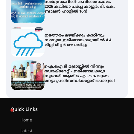
സർഗ്ഗസാഹിതി- കവിതാസംഗമം
2026 കവിതാ ചർച്ച കാട്ടൂർ, ടി. കെ.
ബാലൻ ഹാളിൽ 16ന്
ഇടത്തരം മഴയ്ക്കും കാറ്റിനും
സാധ്യത ഇരിങ്ങാലക്കുടയിൽ 4.4
മില്ലി മീറ്റർ മഴ ലഭിച്ചു
ഐ.ഐ.ടി മദ്രാസ്സിൽ നിന്നും
ഡോക്ടറേറ്റ് – ഇരിങ്ങാലക്കുട
സ്വദേശി ആതിര എം കെ യുടെ
നേട്ടം പ്രതിസന്ധികളോട് പൊരുതി
ട്യുണീഷ്യൻ ചിത്രം ” ദി വോയിസ്
ഓഫ് ഹിന്ദ് റജബ് ” ഇരിങ്ങാലക്കുട
Quick Links
ഫിലിം സൊസൈറ്റി ആഗസ്റ്റ് 7
വെള്ളിയാഴ്ച സ്‌ക്രീൻ ചെയ്യുന്നു
Home
Latest