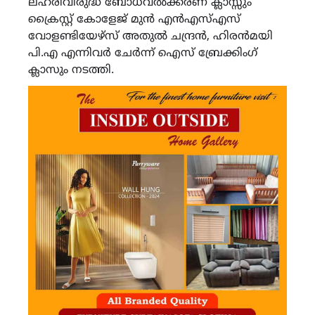
ലഹരിവിരുദ്ധ ബോധവൽക്കരണ ക്ലാസ്സും
ക്രൈസ്റ്റ് കോളേജ് മുൻ എൻഎസ്എസ്
വോളണ്ടിയേഴ്സ് അതുൽ ചന്ദ്രൻ, ഹിരൻമയി
പി.എ എന്നിവർ ചേർന്ന് ഐസ് ബ്രേക്കിംഗ്
ക്ലാസും നടത്തി.