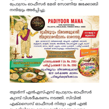
പ്രോഗ്രാം ഓഫീസർ മേരി സോണിയ ജക്കോബി
നന്ദിയും അർപ്പിച്ചു.
തുടർന്ന് എൻഎസ്എസ് പ്രോഗ്രാം ഓഫീസർ
ക്യാമ്പ് വിശദീകരണം നടത്തി. സിവിൽ
എക്സൈസ് ഓഫീസർ നിത്യാ എൻ എൽ