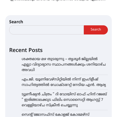
Search
Search
Recent Posts
ശക്തമായ മഴ തുടരുന്നു – തൃശൂർ ജില്ലയിൽ
എല്ലാ വിദ്യാഭ്യാസ സ്ഥാപനങ്ങൾക്കും ശനിയാഴ്ച
അവധി
എം.ജി. യൂണിവേഴ്‌സിറ്റിയിൽ നിന്ന് ഇംഗ്ളീഷ്
സാഹിത്യത്തിൽ ഡോക്ടറേറ്റ് നേടിയ എൻ. ആര്യ
ട്യുണീഷ്യൻ ചിത്രം ” ദി വോയിസ് ഓഫ് ഹിന്ദ് റജബ്
” ഇരിങ്ങാലക്കുട ഫിലിം സൊസൈറ്റി ആഗസ്റ്റ് 7
വെള്ളിയാഴ്ച സ്‌ക്രീൻ ചെയ്യുന്നു
സെന്റ് ജോസഫ്സ് കോളജ് കോമേഴ്‌സ്