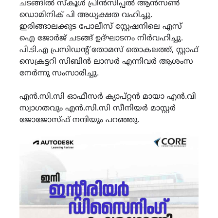
ചടങ്ങിൽ സ്കൂൾ പ്രിൻസിപ്പൽ ആൻസൺ
ഡൊമിനിക് പി അധ്യക്ഷത വഹിച്ചു.
ഇരിങ്ങാലക്കുട പോലീസ് സ്റ്റേഷനിലെ എസ്
ഐ ജോർജ് ചടങ്ങ് ഉദ്‌ഘാടനം നിർവഹിച്ചു.
പി.ടി.എ പ്രസിഡന്റ് തോമസ് തൊകലത്ത്, സ്റ്റാഫ്
സെക്രട്ടറി സിബിൻ ലാസർ എന്നിവർ ആശംസ
നേർന്നു സംസാരിച്ചു.
എൻ.സി.സി ഓഫീസർ ക്യാപ്റ്റൻ മായാ എൻ.വി
സ്വാഗതവും എൻ.സി.സി സീനിയർ മാസ്റ്റർ
ജോജോസ്ഫ് നന്ദിയും പറഞ്ഞു.