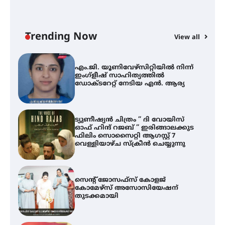
എം.ജി. യൂണിവേഴ്‌സിറ്റിയിൽ നിന്ന്
ഇംഗ്ളീഷ് സാഹിത്യത്തിൽ
ഡോക്ടറേറ്റ് നേടിയ എൻ. ആര്യ
Trending Now
View all
ട്യുണീഷ്യൻ ചിത്രം ” ദി വോയിസ്
A
ഓഫ് ഹിന്ദ് റജബ് ” ഇരിങ്ങാലക്കുട
എ
ഫിലിം സൊസൈറ്റി ആഗസ്റ്റ് 7
ഇ
വെള്ളിയാഴ്ച സ്‌ക്രീൻ ചെയ്യുന്നു
ന
സെന്റ് ജോസഫ്സ് കോളജ്
കോമേഴ്‌സ് അസോസിയേഷന്
തുടക്കമായി
കോമേഴ്സ് എക്സ്പോയുമായി
എസ് എൻ ഹയർ സെക്കൻഡറി
വിദ്യാർത്ഥികൾ