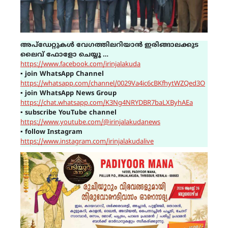
അപ്ഡേറ്റുകൾ വേഗത്തിലറിയാൻ ഇരിങ്ങാലക്കുട
ലൈവ് ഫോളോ ചെയ്യൂ …
https://www.facebook.com/irinjalakuda
▪
join WhatsApp Channel
https://whatsapp.com/channel/0029Va4ic6cBKfhytWZQed3O
▪
join WhatsApp News Group
https://chat.whatsapp.com/K3Ng4NRYDBR7baLXByhAEa
▪
subscribe YouTube channel
https://www.youtube.com/@irinjalakudanews
▪
follow Instagram
https://www.instagram.com/irinjalakudalive