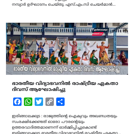
നമ്പ്യാർ ഉദ്ഘാടനം ചെയ്തു. എസ്.എം.സി ചെയർമാൻ…
ഭാരതീയ വിദ്യാഭവനിൽ രാഷ്ട്രീയ ഏകതാ
ദിവസ് ആഘോഷിച്ചു
Facebook
WhatsApp
Twitter
Copy
Share
Link
ഇരിങ്ങാലക്കുട : രാജ്യത്തിന്റെ ഐക്യവും അഖണ്ഡതയും
സംരക്ഷിക്കേണ്ടത് ഓരോ പൗരന്റെയും
ഉത്തരവാദിത്തമാണെന്ന് ഓർമ്മിപ്പിച്ചുകൊണ്ട്
ഇരിങ്ങാലക്കുട ഭാരതീയ വിദ്യാഭവനിൽ രാഷ്ട്രീയ ഏകതാ…