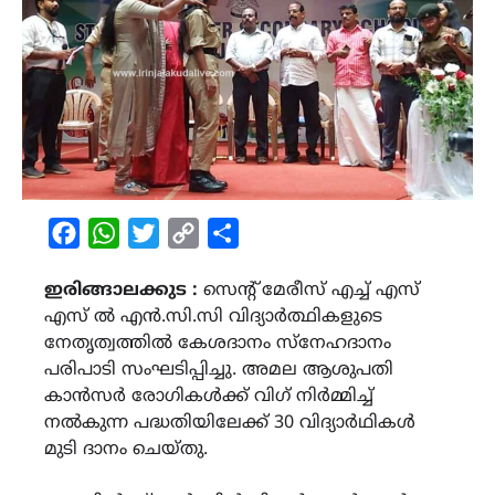
Facebook
WhatsApp
Twitter
Copy
Share
Link
ഇരിങ്ങാലക്കുട :
സെന്റ് മേരീസ് എച്ച് എസ്
എസ് ൽ എൻ.സി.സി വിദ്യാർത്ഥികളുടെ
നേതൃത്വത്തിൽ കേശദാനം സ്നേഹദാനം
പരിപാടി സംഘടിപ്പിച്ചു. അമല ആശുപതി
കാൻസർ രോഗികൾക്ക് വിഗ് നിർമ്മിച്ച്
നൽകുന്ന പദ്ധതിയിലേക്ക് 30 വിദ്യാർഥികൾ
മുടി ദാനം ചെയ്തു.