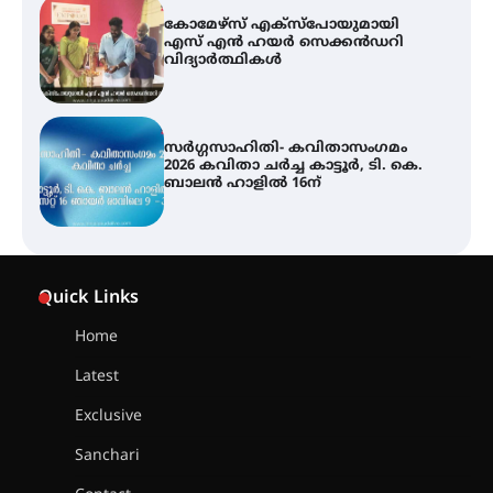
സർഗ്ഗസാഹിതി- കവിതാസംഗമം
2026 കവിതാ ചർച്ച കാട്ടൂർ, ടി. കെ.
ബാലൻ ഹാളിൽ 16ന്
ശക്തമായ മഴ തുടരുന്നു – തൃശൂർ
ജില്ലയിൽ എല്ലാ വിദ്യാഭ്യാസ
സ്ഥാപനങ്ങൾക്കും ശനിയാഴ്ച
അവധി
എം.ജി. യൂണിവേഴ്‌സിറ്റിയിൽ നിന്ന്
ഇംഗ്ളീഷ് സാഹിത്യത്തിൽ
Quick Links
ഡോക്ടറേറ്റ് നേടിയ എൻ. ആര്യ
Home
Latest
ട്യുണീഷ്യൻ ചിത്രം ” ദി വോയിസ്
ഓഫ് ഹിന്ദ് റജബ് ” ഇരിങ്ങാലക്കുട
Exclusive
ഫിലിം സൊസൈറ്റി ആഗസ്റ്റ് 7
വെള്ളിയാഴ്ച സ്‌ക്രീൻ ചെയ്യുന്നു
Sanchari