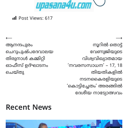
Post Views:
617
Post
⟵
⟶
ആനന്ദപുരം
നൂറിൽ തൊട്ട്
navigation
ചെറുപുഷ്പദേവാലയ
വേണുജിയുടെ
തിരുനാള്‍ കമ്മിറ്റി
വിശ്വവിഖ്യാതമായ
ഓഫീസ് ഉദ്ഘാടനം
‘നവരസസാധന’ – 17, 18
ചെയ്തു
തിയതികളില്‍
നടനകൈരളിയുടെ
‘കൊട്ടിച്ചേതം’ അരങ്ങില്‍
ദേശീയ നാട്യോത്സവം
Recent News