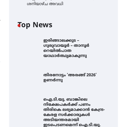
ശനിയാഴ്ച അവധി
⟶
Top News
ഇരിങ്ങാലക്കുട –
ഗുരുവായൂർ – താനൂർ
റെയിൽപാത
യാഥാർത്ഥ്യമാകുന്നു
തിരനോട്ടം ‘അരങ്ങ് 2026’
ഉണർന്നു
ഐ.ടി.യു. ബാങ്കിലെ
നിക്ഷേപകർക്ക് പണം
തിരികെ ലഭ്യമാക്കാൻ കേന്ദ്ര-
കേരള സർക്കാരുകൾ
അടിയന്തരമായി
ഇടപെടണമെന്ന് ഐ.ടി.യു.