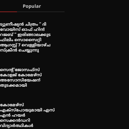
Popular
ട്യുണീഷ്യൻ ചിത്രം ” ദി
വോയിസ് ഓഫ് ഹിന്ദ്
റജബ് ” ഇരിങ്ങാലക്കുട
ഫിലിം സൊസൈറ്റി
ആഗസ്റ്റ് 7 വെള്ളിയാഴ്ച
സ്‌ക്രീൻ ചെയ്യുന്നു
സെന്റ് ജോസഫ്സ്
കോളജ് കോമേഴ്‌സ്
അസോസിയേഷന്
തുടക്കമായി
കോമേഴ്സ്
എക്സ്പോയുമായി എസ്
എൻ ഹയർ
സെക്കൻഡറി
വിദ്യാർത്ഥികൾ