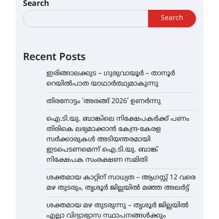
Search
Search
Recent Posts
ഇരിങ്ങാലക്കുട – ഗുരുവായൂർ – താനൂർ
റെയിൽപാത യാഥാർത്ഥ്യമാകുന്നു
തിരനോട്ടം ‘അരങ്ങ് 2026’ ഉണർന്നു
ഐ.ടി.യു. ബാങ്കിലെ നിക്ഷേപകർക്ക് പണം
തിരികെ ലഭ്യമാക്കാൻ കേന്ദ്ര-കേരള
സർക്കാരുകൾ അടിയന്തരമായി
ഇടപെടണമെന്ന് ഐ.ടി.യു. ബാങ്ക്
നിക്ഷേപക സംരക്ഷണ സമിതി
ശക്തമായ കാറ്റിന് സാധ്യത – ആഗസ്റ്റ് 12 വരെ
മഴ തുടരും, തൃശൂർ ജില്ലയിൽ മഞ്ഞ അലർട്ട്
ശക്തമായ മഴ തുടരുന്നു – തൃശൂർ ജില്ലയിൽ
എല്ലാ വിദ്യാഭ്യാസ സ്ഥാപനങ്ങൾക്കും