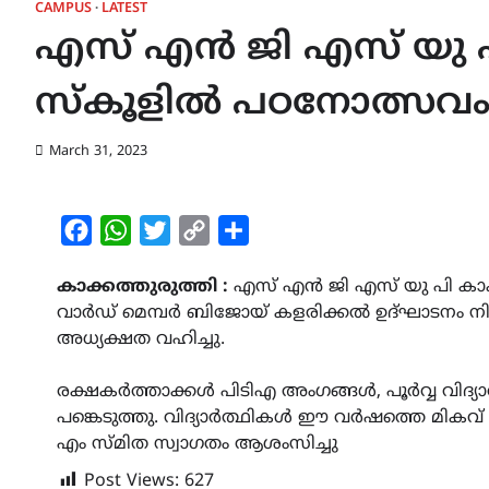
CAMPUS
LATEST
എസ് എൻ ജി എസ് യു പി
സ്കൂളിൽ പഠനോത്സവ
March 31, 2023
Facebook
WhatsApp
Twitter
Copy
Share
Link
കാക്കത്തുരുത്തി :
എസ് എൻ ജി എസ് യു പി കാക
വാർഡ് മെമ്പർ ബിജോയ് കളരിക്കൽ ഉദ്ഘാടനം നിർവഹ
അധ്യക്ഷത വഹിച്ചു.
രക്ഷകർത്താക്കൾ പിടിഎ അംഗങ്ങൾ, പൂർവ്വ വിദ
പങ്കെടുത്തു. വിദ്യാർത്ഥികൾ ഈ വർഷത്തെ മികവ്
എം സ്മിത സ്വാഗതം ആശംസിച്ചു
Post Views:
627