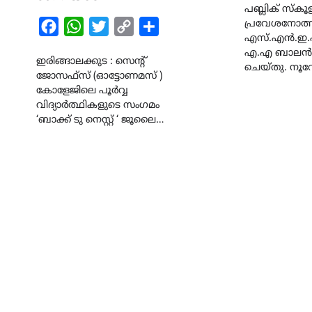
പബ്ലിക് സ്കൂ
പ്രവേശനോത്
Facebook
WhatsApp
Twitter
Copy
Share
എസ്.എൻ.ഇ.
Link
എ.എ ബാലൻ 
ഇരിങ്ങാലക്കുട : സെൻ്റ്
ചെയ്തു. നൂറ
ജോസഫ്സ് (ഓട്ടോണമസ് )
കോളേജിലെ പൂർവ്വ
വിദ്യാർത്ഥികളുടെ സംഗമം
‘ബാക്ക് ടു നെസ്റ്റ് ‘ ജൂലൈ…