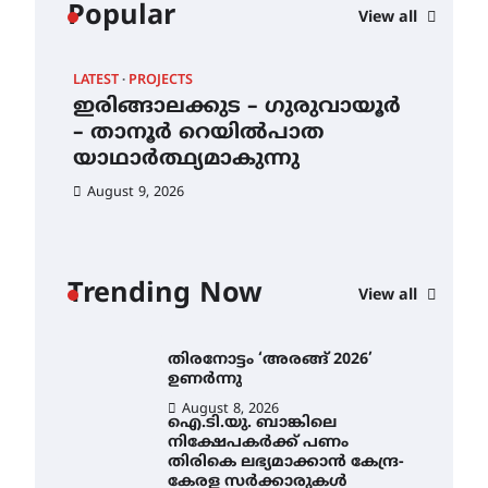
വിദ്യാഭ്യാസ
Popular
View all
സ്ഥാപനങ്ങൾക്കും
ശനിയാഴ്ച അവധി
August 7, 2026
LATEST
PROJECTS
LAT
എം.ജി. യൂണിവേഴ്‌സിറ്റിയിൽ
–
ഇരിങ്ങാലക്കുട – ഗുരുവായൂർ
തി
നിന്ന് ഇംഗ്ളീഷ്
– താനൂർ റെയിൽപാത
ഉണ
സാഹിത്യത്തിൽ ഡോക്ടറേറ്റ്
നേടിയ എൻ. ആര്യ
യാഥാർത്ഥ്യമാകുന്നു
Au
August 7, 2026
August 9, 2026
ഇരിങ്ങാലക്കുട – ഗുരുവായൂർ
– താനൂർ റെയിൽപാത
യാഥാർത്ഥ്യമാകുന്നു
Trending Now
View all
August 9, 2026
തിരനോട്ടം ‘അരങ്ങ് 2026’
ഉണർന്നു
August 8, 2026
ഐ.ടി.യു. ബാങ്കിലെ
നിക്ഷേപകർക്ക് പണം
തിരികെ ലഭ്യമാക്കാൻ കേന്ദ്ര-
കേരള സർക്കാരുകൾ