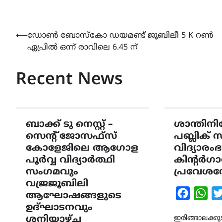
Post
⟵
ഡോൺ ബോസ്കോ ഡയമണ്ട് ജൂബിലീ 5 K റൺ
ഏപ്രിൽ ഒന്ന് രാവിലെ 6.45 ന്
navigation
Recent News
ബാക്ക് ടു നെസ്റ്റ് –
ശാന്തി
സെൻ്റ് ജോസഫ്സ്
പബ്ലിക് 
കോളേജിലെ ആഗോള
വിദ്യാര
പൂർവ്വ വിദ്യാർത്ഥി
കിന്റർഗാ
സംഗമവും
പ്രവേശ
വജ്രജൂബിലി
Faceboo
Wha
ആഘോഷങ്ങളുടെ
ഉദ്ഘാടനവും
ശനിയാഴ്ച
ഇരിങ്ങാലക്കു