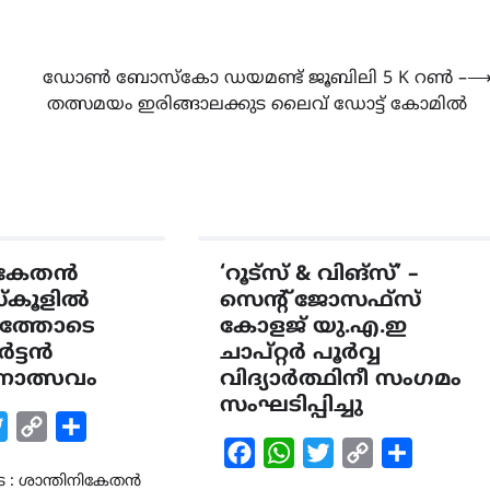
ഡോൺ ബോസ്കോ ഡയമണ്ട് ജൂബിലി 5 K റൺ –
തത്സമയം ഇരിങ്ങാലക്കുട ലൈവ് ഡോട്ട് കോമിൽ
നികേതൻ
‘റൂട്സ് & വിങ്സ്’ –
സ്കൂളിൽ
സെൻ്റ് ജോസഫ്സ്
ംഭത്തോടെ
കോളജ് യു.എ.ഇ
ർട്ടൻ
ചാപ്റ്റർ പൂർവ്വ
നോത്സവം
വിദ്യാർത്ഥിനീ സംഗമം
സംഘടിപ്പിച്ചു
k
tsApp
Twitter
Copy
Share
Facebook
WhatsApp
Twitter
Copy
Share
Link
ട : ശാന്തിനികേതൻ
Link