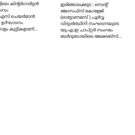
ളിലെ കിന്റർഗാർട്ടൻ
ഇരിങ്ങാലക്കുട : സെൻ്റ്
സവം
ജോസഫ്സ് കോളേജ്
എസ് ചെയർമാൻ
(ഓട്ടോണമസ് ) പൂർവ്വ
ഉദ്ഘാടനം
വിദ്യാർത്ഥിനി സംഘടനയുടെ
ോളം കുട്ടികളാണ്…
യു.എ.ഇ ചാപ്റ്റർ സംഗമം
ബർദുബായിലെ ജേക്കബ്സ്…