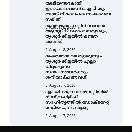
അടിയന്തരമായി
ഇടപെടണമെന്ന് ഐ.ടി.യു.
ബാങ്ക് നിക്ഷേപക സംരക്ഷണ
സമിതി
ശക്തമായ കാറ്റിന് സാധ്യത –
August 8, 2026
ആഗസ്റ്റ് 12 വരെ മഴ തുടരും,
തൃശൂർ ജില്ലയിൽ മഞ്ഞ
അലർട്ട്
August 8, 2026
ശക്തമായ മഴ തുടരുന്നു –
തൃശൂർ ജില്ലയിൽ എല്ലാ
വിദ്യാഭ്യാസ
സ്ഥാപനങ്ങൾക്കും
ശനിയാഴ്ച അവധി
August 7, 2026
എം.ജി. യൂണിവേഴ്‌സിറ്റിയിൽ
നിന്ന് ഇംഗ്ളീഷ്
സാഹിത്യത്തിൽ ഡോക്ടറേറ്റ്
നേടിയ എൻ. ആര്യ
August 7, 2026
ഇരിങ്ങാലക്കുട – ഗുരുവായൂർ