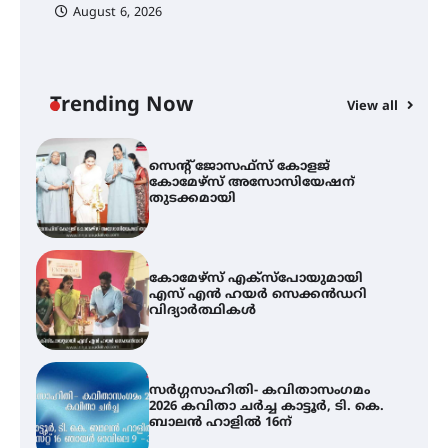
August 6, 2026
ഓഫ് ഹിന്ദ് റജബ് ” ഇരിങ്ങാലക്കുട
ഫിലിം സൊസൈറ്റി ആഗസ്റ്റ് 7
വെള്ളിയാഴ്ച സ്‌ക്രീൻ ചെയ്യുന്നു
Trending Now
View all
സെന്റ് ജോസഫ്സ് കോളജ്
കോമേഴ്‌സ് അസോസിയേഷന്
തുടക്കമായി
കോമേഴ്സ് എക്സ്പോയുമായി
എസ് എൻ ഹയർ സെക്കൻഡറി
വിദ്യാർത്ഥികൾ
സർഗ്ഗസാഹിതി- കവിതാസംഗമം
2026 കവിതാ ചർച്ച കാട്ടൂർ, ടി. കെ.
ബാലൻ ഹാളിൽ 16ന്