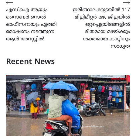
Post
⟵
⟶
എസ്.ഐ ആയും
ഇരിങ്ങാലക്കുടയിൽ 117
navigation
സൈബർ സെൽ
മില്ലിമീറ്റർ മഴ, ജില്ലയിൽ
ഓഫീസറായും എത്തി
ഒറ്റപ്പെട്ടയിടങ്ങളിൽ
മോഷണം നടത്തുന്ന
മിതമായ മഴയ്ക്കും
ആൾ അറസ്റ്റിൽ
ശക്തമായ കാറ്റിനും
സാധ്യത
Recent News