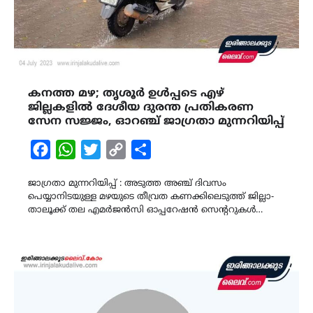
കനത്ത മഴ; തൃശൂർ ഉൾപ്പടെ എഴ്
ജില്ലകളിൽ ദേശീയ ദുരന്ത പ്രതികരണ
സേന സജ്ജം, ഓറഞ്ച് ജാ​ഗ്രതാ മുന്നറിയിപ്പ്
Facebook
WhatsApp
Twitter
Copy
Share
Link
ജാ​ഗ്രതാ മുന്നറിയിപ്പ് : അടുത്ത അഞ്ച് ദിവസം
പെയ്യാനിടയുള്ള മഴയുടെ തീവ്രത കണക്കിലെടുത്ത് ജില്ലാ-
താലൂക്ക് തല എമര്‍ജന്‍സി ഓപ്പറേഷന്‍ സെന്ററുകള്‍…