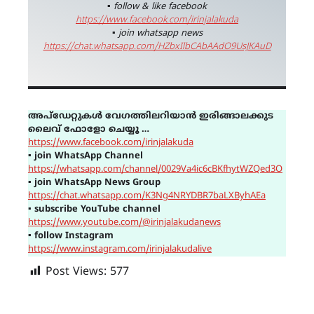
▪ follow & like facebook
https://www.facebook.com/irinjalakuda
▪ join whatsapp news
https://chat.whatsapp.com/HZbxIlbCAbAAdO9UsJKAuD
അപ്ഡേറ്റുകൾ വേഗത്തിലറിയാൻ ഇരിങ്ങാലക്കുട
ലൈവ് ഫോളോ ചെയ്യൂ …
https://www.facebook.com/irinjalakuda
▪
join WhatsApp Channel
https://whatsapp.com/channel/0029Va4ic6cBKfhytWZQed3O
▪
join WhatsApp News Group
https://chat.whatsapp.com/K3Ng4NRYDBR7baLXByhAEa
▪
subscribe YouTube channel
https://www.youtube.com/@irinjalakudanews
▪
follow Instagram
https://www.instagram.com/irinjalakudalive
Post Views:
577