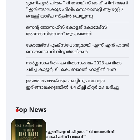
ട്യുണീഷ്യൻ ചിത്രം ” ദി വോയിസ് ഓഫ് ഹിന്ദ് റജബ്
” ഇരിങ്ങാലക്കുട ഫിലിം സൊസൈറ്റി ആഗസ്റ്റ് 7
വെള്ളിയാഴ്ച സ്‌ക്രീൻ ചെയ്യുന്നു
സെന്റ് ജോസഫ്സ് കോളജ് കോമേഴ്‌സ്
അസോസിയേഷന് തുടക്കമായി
കോമേഴ്സ് എക്സ്പോയുമായി എസ് എൻ ഹയർ
സെക്കൻഡറി വിദ്യാർത്ഥികൾ
സർഗ്ഗസാഹിതി- കവിതാസംഗമം 2026 കവിതാ
ചർച്ച കാട്ടൂർ, ടി. കെ. ബാലൻ ഹാളിൽ 16ന്
ഇടത്തരം മഴയ്ക്കും കാറ്റിനും സാധ്യത
ഇരിങ്ങാലക്കുടയിൽ 4.4 മില്ലി മീറ്റർ മഴ ലഭിച്ചു
Top News
ട്യുണീഷ്യൻ ചിത്രം ” ദി വോയിസ്
ഓഫ് ഹിന്ദ് റജബ് ”