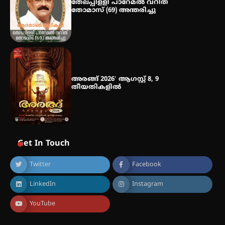
തേലപ്പിളളി പാറേമൽ വറീത്
തോമാസ് (69) അന്തരിച്ചു
അരങ്ങ് 2026′ ആഗസ്റ്റ് 8, 9
തീയതികളിൽ
Get In Touch
Twitter
Facebook
LinkedIn
Instagram
YouTube