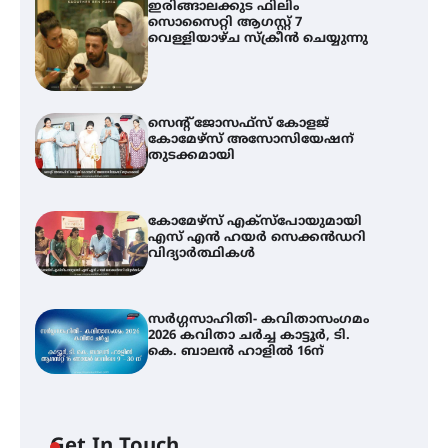
ഇരിങ്ങാലക്കുട ഫിലിം
സൊസൈറ്റി ആഗസ്റ്റ് 7
വെള്ളിയാഴ്ച സ്‌ക്രീൻ ചെയ്യുന്നു
സെന്റ് ജോസഫ്സ് കോളജ്
കോമേഴ്‌സ് അസോസിയേഷന്
തുടക്കമായി
കോമേഴ്സ് എക്സ്പോയുമായി
എസ് എൻ ഹയർ സെക്കൻഡറി
വിദ്യാർത്ഥികൾ
സർഗ്ഗസാഹിതി- കവിതാസംഗമം
2026 കവിതാ ചർച്ച കാട്ടൂർ, ടി.
കെ. ബാലൻ ഹാളിൽ 16ന്
Get In Touch