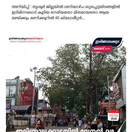
Link
അറിയിപ്പ് : തൃശൂർ ജില്ലയിൽ ശനിയാഴ്ച ഒറ്റപ്പെട്ടയിടങ്ങളിൽ
ഇടിമിന്നലോട് കൂടിയ നേരിയതോ മിതമായതോ ആയ
മഴയ്ക്കും മണിക്കൂറിൽ 40 കിലോമീറ്റർ…