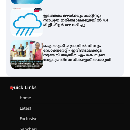
ഇടത്തരം മഴയ്ക്കും കാറ്റിനും
സാധ്യത ഇരിങ്ങാലക്കുടയിൽ 4.4
മില്ലി മീറ്റർ മഴ ലഭിച്ചു
ഐ.ഐ.ടി മദ്രാസ്സിൽ നിന്നും
ഡോക്ടറേറ്റ് – ഇരിങ്ങാലക്കുട
സ്വദേശി ആതിര എം കെ യുടെ
നേട്ടം പ്രതിസന്ധികളോട് പൊരുതി
ട്യുണീഷ്യൻ ചിത്രം ” ദി വോയിസ്
ഓഫ് ഹിന്ദ് റജബ് ” ഇരിങ്ങാലക്കുട
ഫിലിം സൊസൈറ്റി ആഗസ്റ്റ് 7
വെള്ളിയാഴ്ച സ്‌ക്രീൻ ചെയ്യുന്നു
Quick Links
Home
സെന്റ് ജോസഫ്സ് കോളജ്
കോമേഴ്‌സ് അസോസിയേഷന്
തുടക്കമായി
Latest
Exclusive
Sanchari