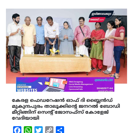
കേരള ഫെഡറേഷൻ ഓഫ് ദി ബ്ലൈൻഡ്
മുകുന്ദപുരം താലൂക്കിന്‍റെ ജനറൽ ബോഡി
മീറ്റിങ്ങിന് സെന്‍റ് ജോസഫ്സ് കോളേജ്
വേദിയായി
Facebook
WhatsApp
Twitter
Copy
Share