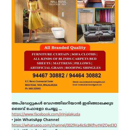
അപ്ഡേറ്റുകൾ വേഗത്തിലറിയാൻ ഇരിങ്ങാലക്കുട
ലൈവ് ഫോളോ ചെയ്യൂ …
https://www.facebook.com/irinjalakuda
▪
join WhatsApp Channel
https://whatsapp.com/channel/0029Va4ic6cBKfhytWZQed3O