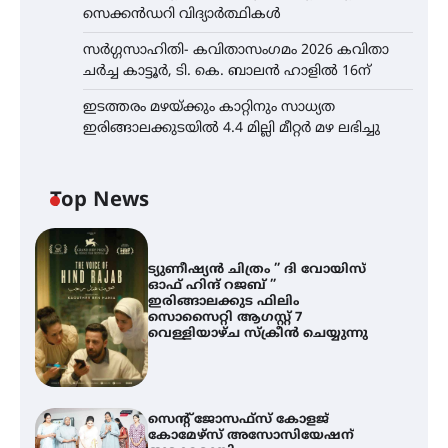
സെക്കൻഡറി വിദ്യാർത്ഥികൾ
സർഗ്ഗസാഹിതി- കവിതാസംഗമം 2026 കവിതാ
ചർച്ച കാട്ടൂർ, ടി. കെ. ബാലൻ ഹാളിൽ 16ന്
ഇടത്തരം മഴയ്ക്കും കാറ്റിനും സാധ്യത
ഇരിങ്ങാലക്കുടയിൽ 4.4 മില്ലി മീറ്റർ മഴ ലഭിച്ചു
Top News
ട്യുണീഷ്യൻ ചിത്രം ” ദി വോയിസ്
ഓഫ് ഹിന്ദ് റജബ് ”
ഇരിങ്ങാലക്കുട ഫിലിം
സൊസൈറ്റി ആഗസ്റ്റ് 7
വെള്ളിയാഴ്ച സ്‌ക്രീൻ ചെയ്യുന്നു
സെന്റ് ജോസഫ്സ് കോളജ്
കോമേഴ്‌സ് അസോസിയേഷന്