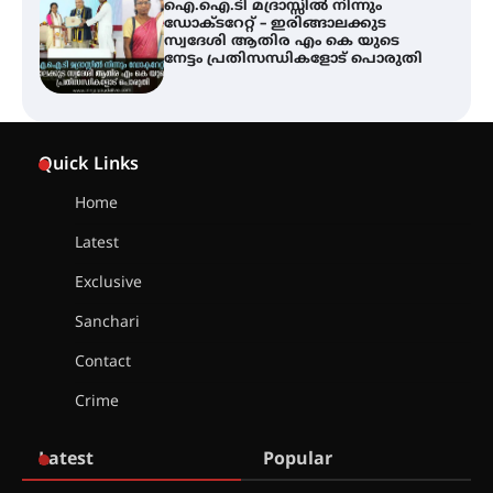
ട്യുണീഷ്യൻ ചിത്രം ” ദി വോയിസ്
ഓഫ് ഹിന്ദ് റജബ് ” ഇരിങ്ങാലക്കുട
ഫിലിം സൊസൈറ്റി ആഗസ്റ്റ് 7
വെള്ളിയാഴ്ച സ്‌ക്രീൻ ചെയ്യുന്നു
സെന്റ് ജോസഫ്സ് കോളജ്
കോമേഴ്‌സ് അസോസിയേഷന്
Quick Links
തുടക്കമായി
Home
Latest
കോമേഴ്സ് എക്സ്പോയുമായി
എസ് എൻ ഹയർ സെക്കൻഡറി
Exclusive
വിദ്യാർത്ഥികൾ
Sanchari
Contact
സർഗ്ഗസാഹിതി- കവിതാസംഗമം
Crime
2026 കവിതാ ചർച്ച കാട്ടൂർ, ടി. കെ.
ബാലൻ ഹാളിൽ 16ന്
Latest
Popular