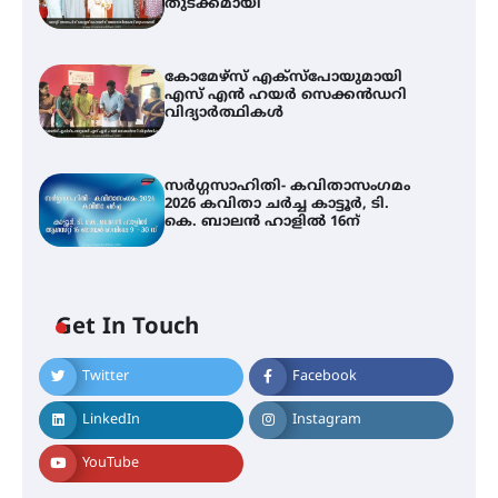
തുടക്കമായി
കോമേഴ്സ് എക്സ്പോയുമായി
എസ് എൻ ഹയർ സെക്കൻഡറി
വിദ്യാർത്ഥികൾ
സർഗ്ഗസാഹിതി- കവിതാസംഗമം
2026 കവിതാ ചർച്ച കാട്ടൂർ, ടി.
കെ. ബാലൻ ഹാളിൽ 16ന്
Get In Touch
Twitter
Facebook
LinkedIn
Instagram
YouTube