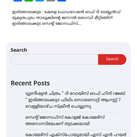
Link
ഇരിങ്ങാലക്കുട : കേരള ഫെഡറേഷൻ ഓഫ് ദി ബ്ലൈൻഡ്
മുകുന്ദപുരം താലൂക്കിന്റെ ജനറൽ ബോഡി മീറ്റിങ്ങിന്
ഇരിങ്ങാലക്കുട സെന്‍റ് ജോസഫ്സ്…
Search
Search
Recent Posts
ട്യുണീഷ്യൻ ചിത്രം ” ദി വോയിസ് ഓഫ് ഹിന്ദ് റജബ്
” ഇരിങ്ങാലക്കുട ഫിലിം സൊസൈറ്റി ആഗസ്റ്റ് 7
വെള്ളിയാഴ്ച സ്‌ക്രീൻ ചെയ്യുന്നു
സെന്റ് ജോസഫ്സ് കോളജ് കോമേഴ്‌സ്
അസോസിയേഷന് തുടക്കമായി
കോമേഴ്സ് എക്സ്പോയുമായി എസ് എൻ ഹയർ