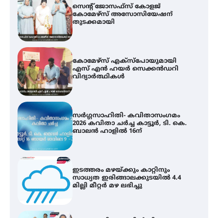
കോമേഴ്സ് എക്സ്പോയുമായി
എസ് എൻ ഹയർ സെക്കൻഡറി
വിദ്യാർത്ഥികൾ
സർഗ്ഗസാഹിതി- കവിതാസംഗമം
2026 കവിതാ ചർച്ച കാട്ടൂർ, ടി. കെ.
ബാലൻ ഹാളിൽ 16ന്
ഇടത്തരം മഴയ്ക്കും കാറ്റിനും
സാധ്യത ഇരിങ്ങാലക്കുടയിൽ 4.4
മില്ലി മീറ്റർ മഴ ലഭിച്ചു
ഐ.ഐ.ടി മദ്രാസ്സിൽ നിന്നും
ഡോക്ടറേറ്റ് – ഇരിങ്ങാലക്കുട
സ്വദേശി ആതിര എം കെ യുടെ
നേട്ടം പ്രതിസന്ധികളോട് പൊരുതി