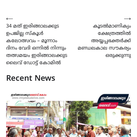
Post
⟵
⟶
34 മത് ഇരിങ്ങാലക്കുട
കൂടൽമാണിക്യം
navigation
ഉപജില്ല സ്കൂൾ
ക്ഷേത്രത്തിൽ
കലോത്സവം – മൂന്നാം
അയ്യപ്പഭക്തർക്ക്
ദിനം വേദി ഒന്നിൽ നിന്നും
മണ്ഡലകാല സൗകര്യം
തത്സമയം ഇരിങ്ങാലക്കുട
ഒരുക്കുന്നു
ലൈവ് ഡോട്ട് കോമിൽ
Recent News