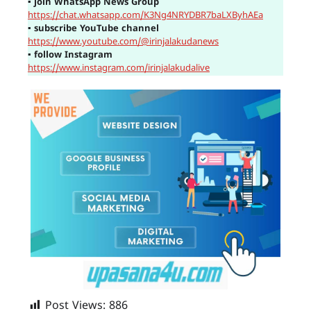
▪
join WhatsApp News Group
https://chat.whatsapp.com/K3Ng4NRYDBR7baLXByhAEa
▪
subscribe YouTube channel
https://www.youtube.com/@irinjalakudanews
▪
follow Instagram
https://www.instagram.com/irinjalakudalive
Post Views:
886