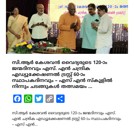
സി.ആർ കേശവൻ വൈദ്യരുടെ 120-ാം
ജന്മദിനവും എസ്. എൻ ചന്ദ്രിക
എഡ്യൂക്കേഷണൽ ട്രസ്റ്റ് 60-ാം
സ്ഥാപകദിനവും – എസ് എൻ സ്കൂളിൽ
നിന്നും ചടങ്ങുകൾ തത്സമയം …
Facebook
WhatsApp
Twitter
Copy
Share
Link
സി.ആർ കേശവൻ വൈദ്യരുടെ 120-ാം ജന്മദിനവും എസ്.
എൻ ചന്ദ്രിക എഡ്യൂക്കേഷണൽ ട്രസ്റ്റ് 60-ാം സ്ഥാപകദിനവും
– എസ് എൻ…