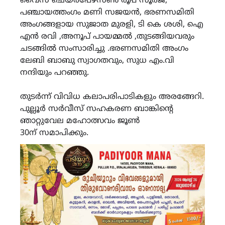
വൈസ് ചെയർപേഴ്സൺ രൂപ സൂരജ്,
പഞ്ചായത്തംഗം മണി സജയൻ, ഭരണസമിതി
അംഗങ്ങളായ സുജാത മുരളി, ടി കെ ശശി, ഐ
എൻ രവി ,അനൂപ് പായമ്മൽ ,തുടങ്ങിയവരും
ചടങ്ങിൽ സംസാരിച്ചു .ഭരണസമിതി അംഗം
ലേബി ബാബു സ്വാഗതവും, സുധ എം.വി
നന്ദിയും പറഞ്ഞു.
തുടർന്ന് വിവിധ കലാപരിപാടികളും അരങ്ങേറി.
പുല്ലൂർ സർവീസ് സഹകരണ ബാങ്കിന്‍റെ
ഞാറ്റുവേല മഹോത്സവം ജൂൺ
30ന് സമാപിക്കും.