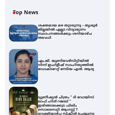
Top News
ശക്തമായ മഴ തുടരുന്നു – തൃശൂർ
ജില്ലയിൽ എല്ലാ വിദ്യാഭ്യാസ
സ്ഥാപനങ്ങൾക്കും ശനിയാഴ്ച
അവധി
എം.ജി. യൂണിവേഴ്‌സിറ്റിയിൽ
നിന്ന് ഇംഗ്ളീഷ് സാഹിത്യത്തിൽ
ഡോക്ടറേറ്റ് നേടിയ എൻ. ആര്യ
ട്യുണീഷ്യൻ ചിത്രം ” ദി വോയിസ്
ഓഫ് ഹിന്ദ് റജബ് ”
ഇരിങ്ങാലക്കുട ഫിലിം
സൊസൈറ്റി ആഗസ്റ്റ് 7
വെള്ളിയാഴ്ച സ്‌ക്രീൻ ചെയ്യുന്നു