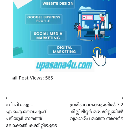
Post Views:
565
Post
⟵
⟶
സി.പി.ഐ –
ഇരിങ്ങാലക്കുടയിൽ 7.2
navigation
എ.ഐ.വൈ.എഫ്
മില്ലിമീറ്റർ മഴ, ജില്ലയിൽ
പടിയൂർ സൗത്ത്
വ്യാഴാഴ്ച മഞ്ഞ അലർട്ട്
ലോക്കൽ കമ്മിറ്റിയുടെ