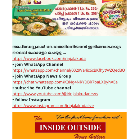
അപ്ഡേറ്റുകൾ വേഗത്തിലറിയാൻ ഇരിങ്ങാലക്കുട
ലൈവ് ഫോളോ ചെയ്യൂ …
https://www.facebook.com/irinjalakuda
▪
join WhatsApp Channel
https://whatsapp.com/channel/0029Va4ic6cBKfhytWZQed3O
▪
join WhatsApp News Group
https://chat.whatsapp.com/K3Ng4NRYDBR7baLXByhAEa
▪
subscribe YouTube channel
https://www.youtube.com/@irinjalakudanews
▪
follow Instagram
https://www.instagram.com/irinjalakudalive