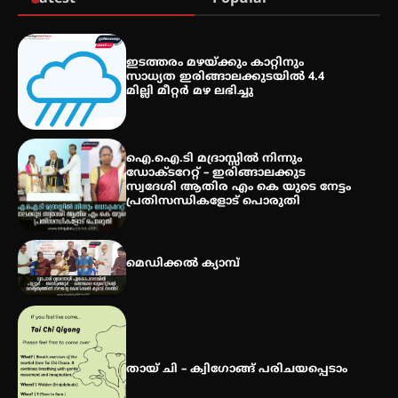
കോമേഴ്സ് എക്സ്പോയുമായി
എസ് എൻ ഹയർ സെക്കൻഡറി
ഇടത്തരം മഴയ്ക്കും കാറ്റിനും
വിദ്യാർത്ഥികൾ
സാധ്യത ഇരിങ്ങാലക്കുടയിൽ 4.4
മില്ലി മീറ്റർ മഴ ലഭിച്ചു
സർഗ്ഗസാഹിതി- കവിതാസംഗമം
2026 കവിതാ ചർച്ച കാട്ടൂർ, ടി. കെ.
ഐ.ഐ.ടി മദ്രാസ്സിൽ നിന്നും
ബാലൻ ഹാളിൽ 16ന്
ഡോക്ടറേറ്റ് – ഇരിങ്ങാലക്കുട
സ്വദേശി ആതിര എം കെ യുടെ നേട്ടം
പ്രതിസന്ധികളോട് പൊരുതി
മെഡിക്കൽ ക്യാമ്പ്
തായ് ചി – ക്വിഗോങ്ങ് പരിചയപ്പെടാം