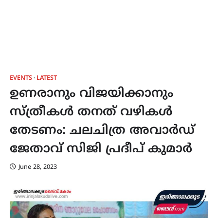
EVENTS
LATEST
ഉണരാനും വിജയിക്കാനും
സ്ത്രീകൾ തനത് വഴികൾ
തേടണം: ചലചിത്ര അവാർഡ്‌
ജേതാവ് സിജി പ്രദീപ് കുമാർ
June 28, 2023