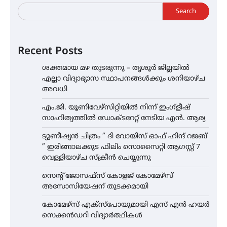
Search
Recent Posts
ശക്തമായ മഴ തുടരുന്നു – തൃശൂർ ജില്ലയിൽ
എല്ലാ വിദ്യാഭ്യാസ സ്ഥാപനങ്ങൾക്കും ശനിയാഴ്ച
അവധി
എം.ജി. യൂണിവേഴ്‌സിറ്റിയിൽ നിന്ന് ഇംഗ്ളീഷ്
സാഹിത്യത്തിൽ ഡോക്ടറേറ്റ് നേടിയ എൻ. ആര്യ
ട്യുണീഷ്യൻ ചിത്രം ” ദി വോയിസ് ഓഫ് ഹിന്ദ് റജബ്
” ഇരിങ്ങാലക്കുട ഫിലിം സൊസൈറ്റി ആഗസ്റ്റ് 7
വെള്ളിയാഴ്ച സ്‌ക്രീൻ ചെയ്യുന്നു
സെന്റ് ജോസഫ്സ് കോളജ് കോമേഴ്‌സ്
അസോസിയേഷന് തുടക്കമായി
കോമേഴ്സ് എക്സ്പോയുമായി എസ് എൻ ഹയർ
സെക്കൻഡറി വിദ്യാർത്ഥികൾ