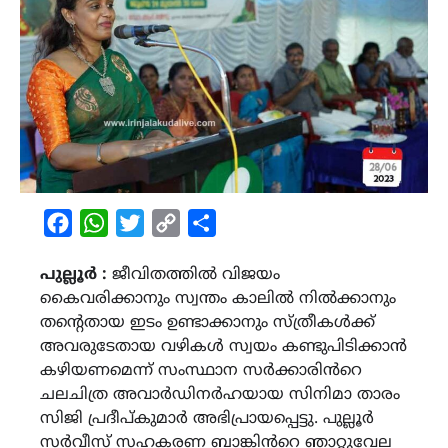
Facebook
WhatsApp
Twitter
Copy
Share
Link
പുല്ലൂർ :
ജീവിതത്തിൽ വിജയം
കൈവരിക്കാനും സ്വന്തം കാലിൽ നിൽക്കാനും
തന്‍റെതായ ഇടം ഉണ്ടാക്കാനും സ്ത്രീകൾക്ക്
അവരുടേതായ വഴികൾ സ്വയം കണ്ടുപിടിക്കാൻ
കഴിയണമെന്ന് സംസ്ഥാന സർക്കാരിൻറെ
ചലചിത്ര അവാർഡിനർഹയായ സിനിമാ താരം
സിജി പ്രദീപ്കുമാർ അഭിപ്രായപ്പെട്ടു. പുല്ലൂർ
സർവീസ് സഹകരണ ബാങ്കിൻറെ ഞാറ്റുവേല