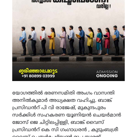
യോഗത്തിൽ ഭരണസമിതി അംഗം വാസന്തി
അനിൽകുമാർ അധ്യക്ഷത വഹിച്ചു. ബാങ്ക്
പ്രസിഡൻറ് പി വി രാജേഷ്, മുകുന്ദപുരം
സർക്കിൾ സഹകരണ യൂണിയൻ ചെയർമാൻ
ജോസ് ജെ ചിറ്റിലപ്പിള്ളി, ബാങ്ക് വൈസ്
പ്രസിഡൻറ് കെ സി ഗംഗാധരൻ , കുടുംബശ്രീ