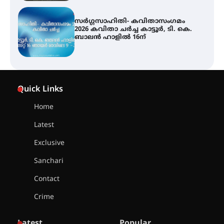
ശക്തമായ മഴ തുടരുന്നു – തൃശൂർ
ജില്ലയിൽ എല്ലാ വിദ്യാഭ്യാസ
സ്ഥാപനങ്ങൾക്കും ശനിയാഴ്ച
അവധി
എം.ജി. യൂണിവേഴ്‌സിറ്റിയിൽ നിന്ന്
ഇംഗ്ളീഷ് സാഹിത്യത്തിൽ
Quick Links
ഡോക്ടറേറ്റ് നേടിയ എൻ. ആര്യ
Home
Latest
ട്യുണീഷ്യൻ ചിത്രം ” ദി വോയിസ്
ഓഫ് ഹിന്ദ് റജബ് ” ഇരിങ്ങാലക്കുട
Exclusive
ഫിലിം സൊസൈറ്റി ആഗസ്റ്റ് 7
വെള്ളിയാഴ്ച സ്‌ക്രീൻ ചെയ്യുന്നു
Sanchari
Contact
സെന്റ് ജോസഫ്സ് കോളജ്
Crime
കോമേഴ്‌സ് അസോസിയേഷന്
തുടക്കമായി
Latest
Popular