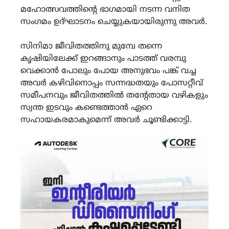
മഹോത്സവത്തിന്‍റെ ഭാഗമായി നടന്ന വനിത
സംഗമം ഉദ്ഘാടനം ചെയ്യുകയായിരുന്നു അവർ.
സിനിമാ ജീവിതത്തിനു മുമ്പേ തന്നെ
കൃഷിയിലേക്ക് ഇറങ്ങാനും പാടത്ത് വരമ്പു
വെക്കാൻ പോലും പോയ അനുഭവം പങ്ക് വച്ച
അവർ കഴിവിനൊപ്പം സന്നദ്ധതയും പോസറ്റീവ്
സമീപനവും ജീവിതത്തിൽ തന്റേതായ വഴികളും
സ്വന്ത ഇടവും കണ്ടെത്താൻ ഏറെ
സഹായകരമാകുമെന്ന് അവർ ചൂണ്ടിക്കാട്ടി.