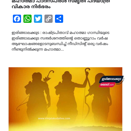
മഹാത്മാ പാദസ്പർശ സ്മൃതി പദയാത്ര
വികാര നിർഭരം
Facebook
WhatsApp
Twitter
Copy
Share
Link
ഇരിങ്ങാലക്കുട : രാഷ്ട്രപിതാവ് മഹാത്മാ ഗാന്ധിയുടെ
ഇരിങ്ങാലക്കുട സന്ദർശനത്തിന്റെ തൊണ്ണൂറാം വർഷ
ആഘോഷങ്ങളോടനുബന്ധിച്ച് നീഡ്‌സിന്റ് ഒരു വർഷം
നീണ്ടുനിൽക്കുന്ന മഹാത്മാ…