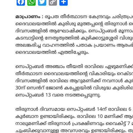
Facebook
WhatsApp
Twitter
Copy
Share
Link
മാപ്രാണം :
രൂപത തീർത്ഥാടന കേന്ദ്രവും ചരിത്ര
ദൈവാലയത്തിൽ കുരിശു മുത്തപ്പൻ്റെ തിരുനാൾ സെപ
ദിവസങ്ങളിൽ ആഘോഷിക്കും. സെപ്റ്റംബർ മൂന്നാം ത
കടമ്പാട്ടിന്‍റെ നേതൃത്വത്തിൽ കുഴിക്കാട്ടുശ്ശേരി 
അലങ്കരിച്ച വാഹനത്തിൽ പതാക പ്രയാണം ആരംഭിച്ച
ദൈവാലയത്തിൽ എത്തിച്ചേരും.
സെപ്റ്റംബർ അഞ്ചാം തീയതി രാവിലെ ഏഴുമണിക്ക് ത
തീർത്ഥാടന ദൈവാലയത്തിന്‍റെ വികാരിയും റെക്ടറുമ
ദിവസങ്ങളിൽ രാവിലെ ആറുമണിക്ക് നവനാൾ കുർബാ
30ന് സെൻറ് ജോൺ കപ്പേളയിൽ വിശുദ്ധ കുരിശി
സെപ്റ്റംബർ 13 വരെ നടത്തപ്പെടുന്നു.
തിരുനാൾ ദിവസമായ സെപ്റ്റംബർ 14ന് രാവിലെ 6 30 
കുർബാന ഉണ്ടായിരിക്കും. രാവിലെ 10 മണിക്ക് 
നാലുമണിക്ക് തിരുനാൾ പ്രദക്ഷിണവും വൈകിട്ട് 7 മണ
ചുംബിക്കുവാനുള്ള അവസരവും ഉണ്ടായിരിക്കും. തുട