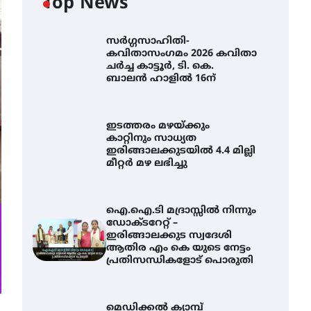
Top News
സർഗ്ഗസാഹിതി-
കവിതാസംഗമം 2026 കവിതാ
ചർച്ച കാട്ടൂർ, ടി. കെ.
ബാലൻ ഹാളിൽ 16ന്
ഇടത്തരം മഴയ്ക്കും
കാറ്റിനും സാധ്യത
ഇരിങ്ങാലക്കുടയിൽ 4.4 മില്ലി
മീറ്റർ മഴ ലഭിച്ചു
ഐ.ഐ.ടി മദ്രാസ്സിൽ നിന്നും
ഡോക്ടറേറ്റ് –
ഇരിങ്ങാലക്കുട സ്വദേശി
ആതിര എം കെ യുടെ നേട്ടം
ഇടത്തരം മഴയ്ക്കും കാറ്റിനും
പ്രതിസന്ധികളോട് പൊരുതി
സാധ്യത ഇരിങ്ങാലക്കുടയിൽ
4.4 മില്ലി മീറ്റർ മഴ ലഭിച്ചു
August 6, 2026
മെഡിക്കൽ ക്യാമ്പ്