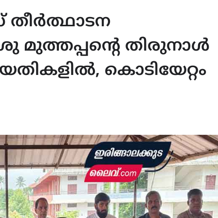
് തീർത്ഥാടന
മുത്തപ്പൻ്റെ തിരുനാൾ
തീയതികളിൽ, കൊടിയേറ്റം