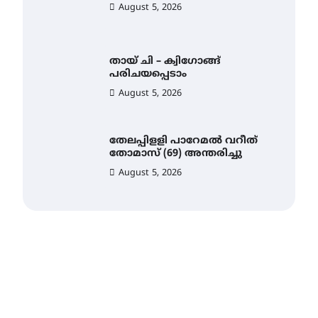
തായ് ചി – ക്വിഗോങ്ങ്
പരിചയപ്പെടാം
August 5, 2026
തേലപ്പിളളി പാറേമൽ വറീത്
തോമാസ് (69) അന്തരിച്ചു
August 5, 2026
സർഗ്ഗസാഹിതി-
കവിതാസംഗമം 2026 കവിതാ
ചർച്ച കാട്ടൂർ, ടി. കെ. ബാലൻ
ഹാളിൽ 16ന്
August 6, 2026
ഇടത്തരം മഴയ്ക്കും കാറ്റിനും
സാധ്യത ഇരിങ്ങാലക്കുടയിൽ
4.4 മില്ലി മീറ്റർ മഴ ലഭിച്ചു
August 6, 2026