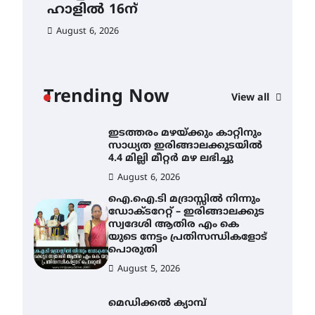
ഹാളിൽ 16ന്
Au
സർഗ്ഗസാഹിതി-
കവിതാസംഗമം 2026 കവിതാ
August 6, 2026
ചർച്ച കാട്ടൂർ, ടി. കെ. ബാലൻ
ഹാളിൽ 16ന്
August 6, 2026
Trending Now
View all
ഇടത്തരം മഴയ്ക്കും കാറ്റിനും
സാധ്യത ഇരിങ്ങാലക്കുടയിൽ
4.4 മില്ലി മീറ്റർ മഴ ലഭിച്ചു
August 6, 2026
ഐ.ഐ.ടി മദ്രാസ്സിൽ നിന്നും
ഡോക്ടറേറ്റ് – ഇരിങ്ങാലക്കുട
സ്വദേശി ആതിര എം കെ
യുടെ നേട്ടം പ്രതിസന്ധികളോട്
പൊരുതി
August 5, 2026
മെഡിക്കൽ ക്യാമ്പ്
August 5, 2026