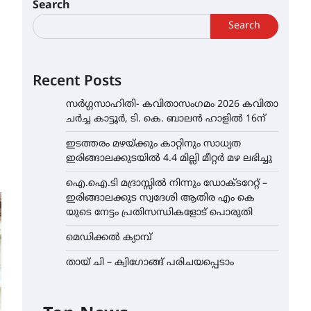
Search
Search
Recent Posts
സർഗ്ഗസാഹിതി- കവിതാസംഗമം 2026 കവിതാ
ചർച്ച കാട്ടൂർ, ടി. കെ. ബാലൻ ഹാളിൽ 16ന്
ഇടത്തരം മഴയ്ക്കും കാറ്റിനും സാധ്യത
ഇരിങ്ങാലക്കുടയിൽ 4.4 മില്ലി മീറ്റർ മഴ ലഭിച്ചു
ഐ.ഐ.ടി മദ്രാസ്സിൽ നിന്നും ഡോക്ടറേറ്റ് –
ഇരിങ്ങാലക്കുട സ്വദേശി ആതിര എം കെ
യുടെ നേട്ടം പ്രതിസന്ധികളോട് പൊരുതി
മെഡിക്കൽ ക്യാമ്പ്
തായ് ചി – ക്വിഗോങ്ങ് പരിചയപ്പെടാം