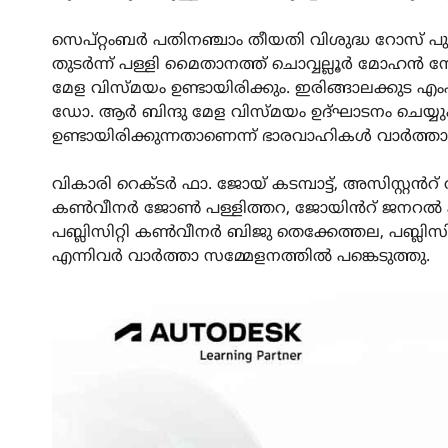
സെപ്റ്റംബർ പതിനഞ്ചാം തീയതി വിശുദ്ധ റോസ് പു
തുടർന്ന് പള്ളി മൈതാനത്ത് ചൊവ്വല്ലൂർ മോഹൻ 
മേള വിസ്മയം ഉണ്ടായിരിക്കും. ഇരിങ്ങാലക്കുട എംഎ
ഡോ. ആർ ബിന്ദു മേള വിസ്മയം ഉദ്ഘാടനം ചെയ്യും. 
ഉണ്ടായിരിക്കുന്നതാണെന്ന് ഭാരവാഹികൾ വാർത്താ
വികാരി റെക്ടർ ഫാ. ജോയ് കടമ്പാട്ട്, അസിസ്റ്റൻറ് 
കൺവീനർ ജോൺ പള്ളിത്തറ, ജോയിൻറ് ജനറൽ കൺവ
പബ്ലിസിറ്റി കൺവീനർ ബിജു തെക്കേത്തല, പബ്ലി
എന്നിവർ വാർത്താ സമ്മേളനത്തിൽ പങ്കെടുത്തു.