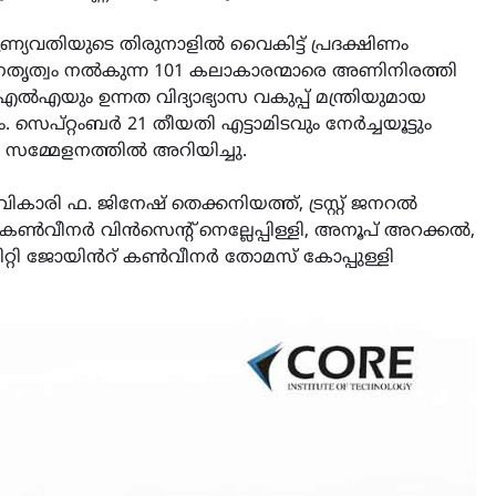
ണ്യവതിയുടെ തിരുനാളിൽ വൈകിട്ട് പ്രദക്ഷിണം
നേതൃത്വം നൽകുന്ന 101 കലാകാരന്മാരെ അണിനിരത്തി
ൽഎയും ഉന്നത വിദ്യാഭ്യാസ വകുപ്പ് മന്ത്രിയുമായ
HEALTH
LATEST
സെപ്റ്റംബർ 21 തീയതി എട്ടാമിടവും നേർച്ചയൂട്ടും
മെഡിക്കൽ ക്യാമ്പ്
 സമ്മേളനത്തിൽ അറിയിച്ചു.
August 5, 2026
വികാരി ഫ. ജിനേഷ് തെക്കനിയത്ത്, ട്രസ്റ്റ് ജനറൽ
ീനർ വിൻസെന്റ് നെല്ലേപ്പിള്ളി, അനൂപ് അറക്കൽ,
സിറ്റി ജോയിൻറ് കൺവീനർ തോമസ് കോപ്പുള്ളി