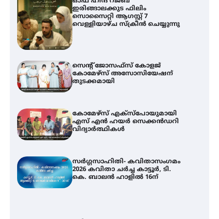
ഓഫ് ഹിന്ദ് റജബ് ”
ഇരിങ്ങാലക്കുട ഫിലിം
സൊസൈറ്റി ആഗസ്റ്റ് 7
വെള്ളിയാഴ്ച സ്‌ക്രീൻ ചെയ്യുന്നു
സെന്റ് ജോസഫ്സ് കോളജ്
കോമേഴ്‌സ് അസോസിയേഷന്
തുടക്കമായി
കോമേഴ്സ് എക്സ്പോയുമായി
എസ് എൻ ഹയർ സെക്കൻഡറി
വിദ്യാർത്ഥികൾ
സർഗ്ഗസാഹിതി- കവിതാസംഗമം
2026 കവിതാ ചർച്ച കാട്ടൂർ, ടി.
കെ. ബാലൻ ഹാളിൽ 16ന്