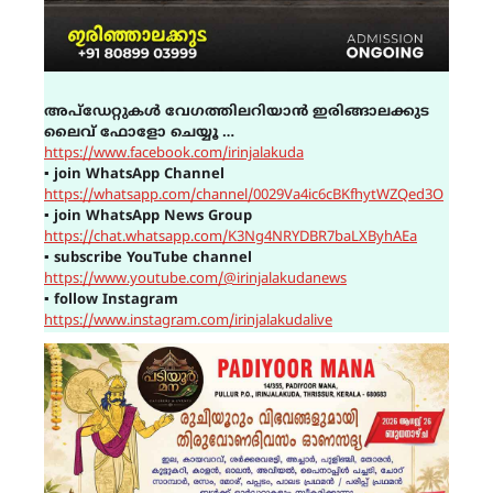
അപ്ഡേറ്റുകൾ വേഗത്തിലറിയാൻ ഇരിങ്ങാലക്കുട
ലൈവ് ഫോളോ ചെയ്യൂ …
https://www.facebook.com/irinjalakuda
▪
join WhatsApp Channel
https://whatsapp.com/channel/0029Va4ic6cBKfhytWZQed3O
▪
join WhatsApp News Group
https://chat.whatsapp.com/K3Ng4NRYDBR7baLXByhAEa
▪
subscribe YouTube channel
https://www.youtube.com/@irinjalakudanews
▪
follow Instagram
https://www.instagram.com/irinjalakudalive