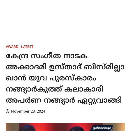
AWARD
LATEST
കേന്ദ്ര സംഗീത നാടക
അക്കാദമി ഉസ്താദ് ബിസ്മില്ലാ
ഖാൻ യുവ പുരസ്‌കാരം
നങ്ങ്യാർകൂത്ത് കലാകാരി
അപർണ നങ്ങ്യാർ ഏറ്റുവാങ്ങി
November 23, 2024