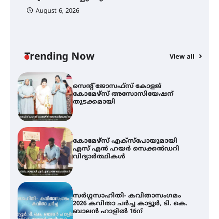
August 6, 2026
സെന്റ് ജോസഫ്സ് കോളജ്
കോമേഴ്‌സ് അസോസിയേഷന്
തുടക്കമായി
Trending Now
View all
കോമേഴ്സ് എക്സ്പോയുമായി
എസ് എൻ ഹയർ സെക്കൻഡറി
വിദ്യാർത്ഥികൾ
സർഗ്ഗസാഹിതി- കവിതാസംഗമം
2026 കവിതാ ചർച്ച കാട്ടൂർ, ടി. കെ.
ബാലൻ ഹാളിൽ 16ന്
ഇടത്തരം മഴയ്ക്കും കാറ്റിനും
സാധ്യത ഇരിങ്ങാലക്കുടയിൽ 4.4
മില്ലി മീറ്റർ മഴ ലഭിച്ചു