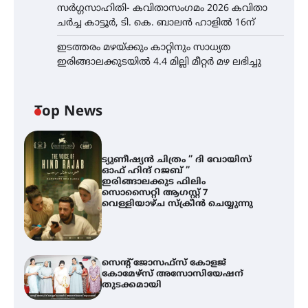
സർഗ്ഗസാഹിതി- കവിതാസംഗമം 2026 കവിതാ
ചർച്ച കാട്ടൂർ, ടി. കെ. ബാലൻ ഹാളിൽ 16ന്
ഇടത്തരം മഴയ്ക്കും കാറ്റിനും സാധ്യത
ഇരിങ്ങാലക്കുടയിൽ 4.4 മില്ലി മീറ്റർ മഴ ലഭിച്ചു
Top News
ട്യുണീഷ്യൻ ചിത്രം ” ദി വോയിസ്
ഓഫ് ഹിന്ദ് റജബ് ”
ഇരിങ്ങാലക്കുട ഫിലിം
സൊസൈറ്റി ആഗസ്റ്റ് 7
വെള്ളിയാഴ്ച സ്‌ക്രീൻ ചെയ്യുന്നു
സെന്റ് ജോസഫ്സ് കോളജ്
കോമേഴ്‌സ് അസോസിയേഷന്
തുടക്കമായി