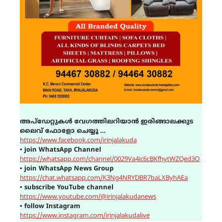
അപ്ഡേറ്റുകൾ വേഗത്തിലറിയാൻ ഇരിങ്ങാലക്കുട
ലൈവ് ഫോളോ ചെയ്യൂ …
https://www.facebook.com/irinjalakuda
▪
join WhatsApp Channel
https://whatsapp.com/channel/0029Va4ic6cBKfhytWZQed3O
▪
join WhatsApp News Group
https://chat.whatsapp.com/K3Ng4NRYDBR7baLXByhAEa
▪
subscribe YouTube channel
https://www.youtube.com/@irinjalakudanews
▪
follow Instagram
https://www.instagram.com/irinjalakudalive