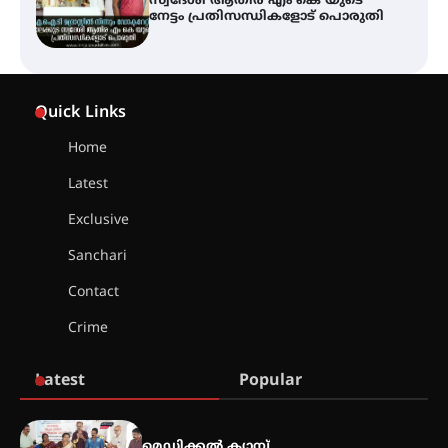
ഫിലിം സൊസൈറ്റി ആഗസ്റ്റ് 7
വെള്ളിയാഴ്ച സ്‌ക്രീൻ ചെയ്യുന്നു
സെന്റ് ജോസഫ്സ് കോളജ്
കോമേഴ്‌സ് അസോസിയേഷന്
Quick Links
തുടക്കമായി
Home
Latest
കോമേഴ്സ് എക്സ്പോയുമായി
എസ് എൻ ഹയർ സെക്കൻഡറി
Exclusive
വിദ്യാർത്ഥികൾ
Sanchari
Contact
സർഗ്ഗസാഹിതി- കവിതാസംഗമം
Crime
2026 കവിതാ ചർച്ച കാട്ടൂർ, ടി. കെ.
ബാലൻ ഹാളിൽ 16ന്
Latest
Popular
ഇടത്തരം മഴയ്ക്കും കാറ്റിനും
സാധ്യത ഇരിങ്ങാലക്കുടയിൽ 4.4
മെഡിക്കൽ ക്യാമ്പ്