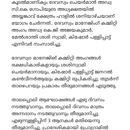
കൂടൽമാണിക്യം ദേവസ്വം ചെയർമാൻ അഡ്വ
സി.കെ ഗോപിയുടെ അധ്യക്ഷതയിൽ
അയ്യങ്കാവ് ക്ഷേത്രം ഹാളിൽ ശനിയാഴ്ചയാണ്
യോഗം ചേർന്നത്.. ദേവസ്വം മാനേജിംഗ് കമ്മിറ്റി
അംഗം അഡ്വ കെ.ജി അജയകുമാർ,
മേൽശാന്തി ശശി സ്വാമി, കിഷോർ പള്ളിപ്പാട്ട്
എന്നിവർ സംസാരിച്ചു.
ദേവസ്വo മാനേജിങ് കമ്മിറ്റി അംഗങ്ങൾ
രക്ഷധികാരികളായും ശശിസ്വാമി
ചെയർമാനായും, കിഷോർ പള്ളിപ്പാട്ട് ജനറൽ
കൺവീനർആയും കമ്മിറ്റി രുപികരിച്ചു. തുടർന്ന്
താഴെപറയും പ്രകാരം തീരുമാനങ്ങൾ എടുത്തു.
താലപ്പൊലി ആഘോഷങ്ങൾ ഏഴു ദിവസം
നടത്തുവാനും, താലപ്പൊലി ദിവസം മാത്രം
അന്നദാനം നടത്തുവാനും തീരുമാനിച്ചു.
എഴുന്നുള്ളിപ്പിന് 3 ആനകൾ മതിയെന്നു
തീരുമാനിച്ചു. പ്രാദേശികമായി പ്രോഗ്രാമിൽ