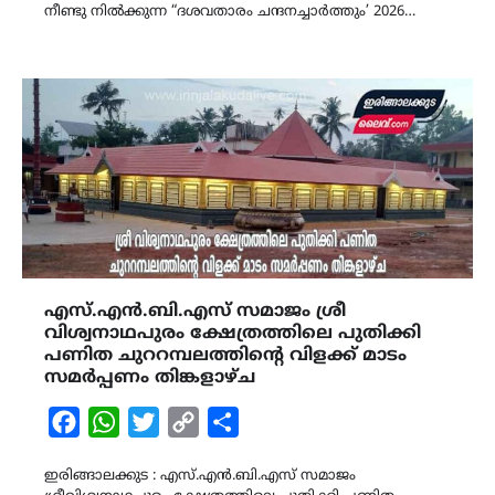
നീണ്ടു നിൽക്കുന്ന “ദശവതാരം ചന്ദനച്ചാർത്തും’ 2026…
എസ്.എൻ.ബി.എസ് സമാജം ശ്രീ
വിശ്വനാഥപുരം ക്ഷേത്രത്തിലെ പുതിക്കി
പണിത ചുററമ്പലത്തിൻ്റെ വിളക്ക് മാടം
സമർപ്പണം തിങ്കളാഴ്ച
Facebook
WhatsApp
Twitter
Copy
Share
Link
ഇരിങ്ങാലക്കുട : എസ്.എൻ.ബി.എസ് സമാജം