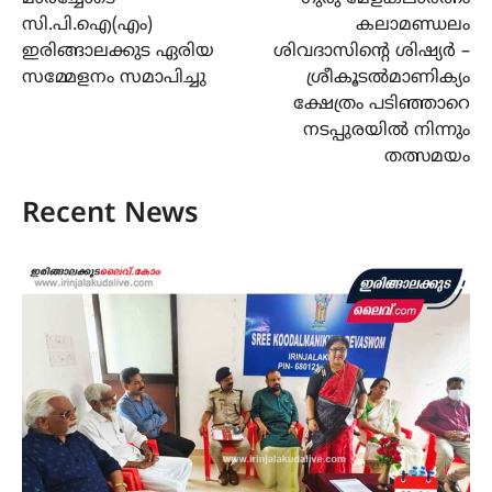
സി.പി.ഐ(എം)
കലാമണ്ഡലം
ഇരിങ്ങാലക്കുട ഏരിയ
ശിവദാസിന്റെ ശിഷ്യർ –
സമ്മേളനം സമാപിച്ചു
ശ്രീകൂടൽമാണിക്യം
ക്ഷേത്രം പടിഞ്ഞാറെ
നടപ്പുരയിൽ നിന്നും
തത്സമയം
Recent News