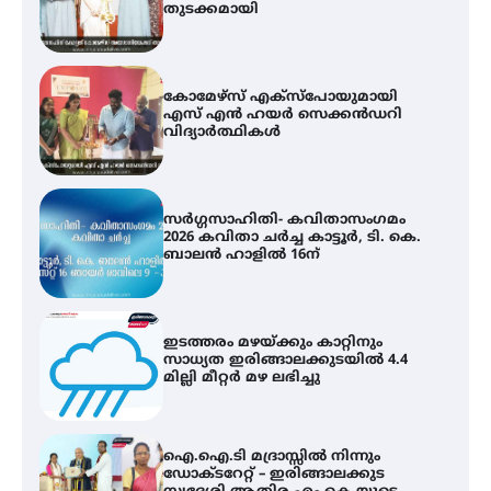
വിദ്യാർത്ഥികൾ
സർഗ്ഗസാഹിതി- കവിതാസംഗമം
2026 കവിതാ ചർച്ച കാട്ടൂർ, ടി. കെ.
ബാലൻ ഹാളിൽ 16ന്
ഇടത്തരം മഴയ്ക്കും കാറ്റിനും
സാധ്യത ഇരിങ്ങാലക്കുടയിൽ 4.4
മില്ലി മീറ്റർ മഴ ലഭിച്ചു
ഐ.ഐ.ടി മദ്രാസ്സിൽ നിന്നും
ഡോക്ടറേറ്റ് – ഇരിങ്ങാലക്കുട
സ്വദേശി ആതിര എം കെ യുടെ
നേട്ടം പ്രതിസന്ധികളോട് പൊരുതി
ട്യുണീഷ്യൻ ചിത്രം ” ദി വോയിസ്
ഓഫ് ഹിന്ദ് റജബ് ” ഇരിങ്ങാലക്കുട