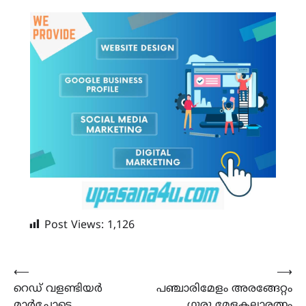
Post Views:
1,126
Post
⟵
⟶
റെഡ് വളണ്ടിയർ
പഞ്ചാരിമേളം അരങ്ങേറ്റം
navigation
മാർച്ചോടെ
ഗുരു മേളകലാരത്നം