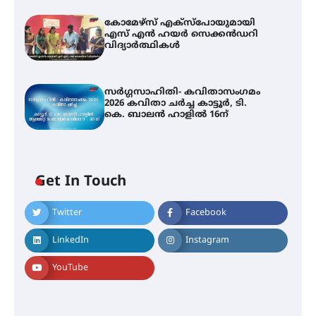
കോമേഴ്സ് എക്സ്പോയുമായി
എസ് എൻ ഹയർ സെക്കൻഡറി
വിദ്യാർത്ഥികൾ
സർഗ്ഗസാഹിതി- കവിതാസംഗമം
2026 കവിതാ ചർച്ച കാട്ടൂർ, ടി.
കെ. ബാലൻ ഹാളിൽ 16ന്
Get In Touch
Twitter
Facebook
LinkedIn
Instagram
YouTube