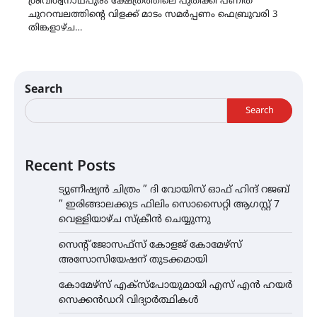
ശ്രീവിശ്വനാഥപുരം ക്ഷേത്രത്തിലെ പുതിക്കി പണിത
ചുററമ്പലത്തിൻ്റെ വിളക്ക് മാടം സമർപ്പണം ഫെബ്രുവരി 3
തിങ്കളാഴ്ച…
Search
Search
Recent Posts
ട്യുണീഷ്യൻ ചിത്രം ” ദി വോയിസ് ഓഫ് ഹിന്ദ് റജബ്
” ഇരിങ്ങാലക്കുട ഫിലിം സൊസൈറ്റി ആഗസ്റ്റ് 7
വെള്ളിയാഴ്ച സ്‌ക്രീൻ ചെയ്യുന്നു
സെന്റ് ജോസഫ്സ് കോളജ് കോമേഴ്‌സ്
അസോസിയേഷന് തുടക്കമായി
കോമേഴ്സ് എക്സ്പോയുമായി എസ് എൻ ഹയർ
സെക്കൻഡറി വിദ്യാർത്ഥികൾ