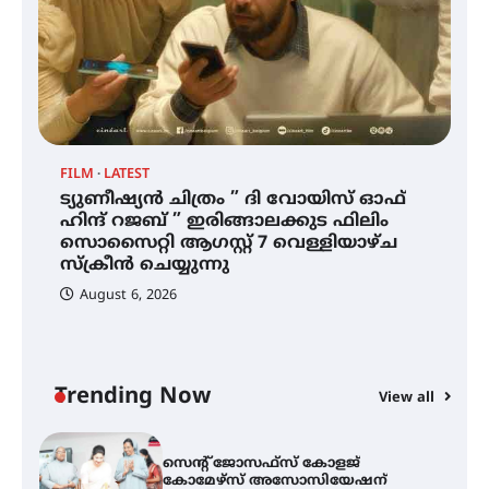
മില്ലി മീറ്റർ മഴ ലഭിച്ചു
ഐ.ഐ.ടി മദ്രാസ്സിൽ നിന്നും
ഡോക്ടറേറ്റ് – ഇരിങ്ങാലക്കുട
സ്വദേശി ആതിര എം കെ യുടെ
നേട്ടം പ്രതിസന്ധികളോട് പൊരുതി
FILM
LATEST
ട്യുണീഷ്യൻ ചിത്രം ” ദി വോയിസ് ഓഫ്
ട്യുണീഷ്യൻ ചിത്രം ” ദി വോയിസ്
ഹിന്ദ് റജബ് ” ഇരിങ്ങാലക്കുട ഫിലിം
ഓഫ് ഹിന്ദ് റജബ് ” ഇരിങ്ങാലക്കുട
സൊസൈറ്റി ആഗസ്റ്റ് 7 വെള്ളിയാഴ്ച
ഫിലിം സൊസൈറ്റി ആഗസ്റ്റ് 7
വെള്ളിയാഴ്ച സ്‌ക്രീൻ ചെയ്യുന്നു
സ്‌ക്രീൻ ചെയ്യുന്നു
August 6, 2026
സെന്റ് ജോസഫ്സ് കോളജ്
കോമേഴ്‌സ് അസോസിയേഷന്
തുടക്കമായി
Trending Now
View all
കോമേഴ്സ് എക്സ്പോയുമായി
എസ് എൻ ഹയർ സെക്കൻഡറി