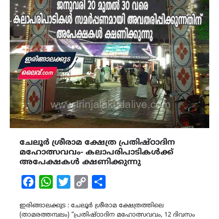
ചേലൂർ ശ്രീരാമ ക്ഷേത്ര പ്രതിഷ്ഠാദിന
മഹോത്സവവം- കലാപരിപാടികൾക്ക്
അപേക്ഷകൾ ക്ഷണിക്കുന്നു
Facebook
WhatsApp
Twitter
Copy
Share
Link
ഇരിങ്ങാലക്കുട : ചേലൂർ ശ്രീരാമ ക്ഷേത്രത്തിലെ
(താമരത്തമ്പലം) “പ്രതിഷ്ഠാദിന മഹോത്സവവം, 12 ദിവസം