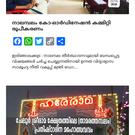
നാലമ്പലം കോ-ഓർഡിനേഷൻ കമ്മിറ്റി
രൂപീകരണം
Facebook
WhatsApp
Twitter
Copy
Share
Link
ഇരിങ്ങാലക്കുട : നാലമ്പല തീർത്ഥാടനവുമായി ബന്ധപ്പെട്ട
വിഷയങ്ങൾ ചർച്ച ചെയ്യുന്നതിനായി ഉന്നത വിദ്യാഭ്യാസ
സാമൂഹ്യ നീതി വകുപ്പ് മന്ത്രി ഡോ.…