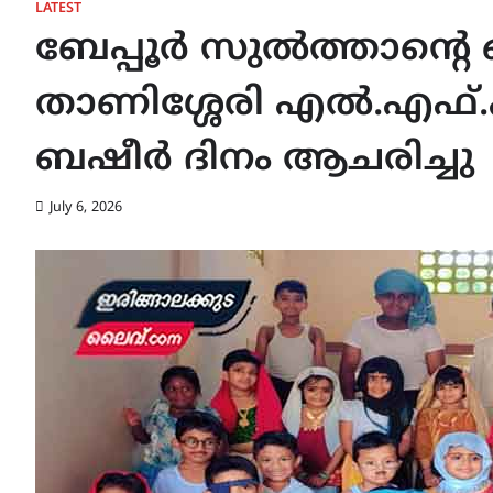
LATEST
ബേപ്പൂർ സുൽത്താന്റെ
താണിശ്ശേരി എൽ.എഫ്.
ബഷീർ ദിനം ആചരിച്ചു
July 6, 2026