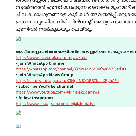
താണിശ്ശേരി :
ജൂലൈ 5 ബഷീർ ദിനത്തിൻ്റെ ഭാഗമ
സുൽത്താൻ എന്നറിയപ്പെടുന്ന വൈക്കം മുഹമ്മദ് 
ചില കഥാപാത്രങ്ങളെ കുട്ടികൾ അവതരിപ്പിക്കു
പ്രധാനാധ്യാ പിക വിമി വിൻസൻ്റ്, അധ്യാപകര
എന്നിവർ നൽകുകയും ചെയ്തു.
അപ്ഡേറ്റുകൾ വേഗത്തിലറിയാൻ ഇരിങ്ങാലക്കുട ലൈവ
https://www.facebook.com/irinjalakuda
▪
join WhatsApp Channel
https://whatsapp.com/channel/0029Va4ic6cBKfhytWZQed3O
▪
join WhatsApp News Group
https://chat.whatsapp.com/K3Ng4NRYDBR7baLXByhAEa
▪
subscribe YouTube channel
https://www.youtube.com/@irinjalakudanews
▪
follow Instagram
https://www.instagram.com/irinjalakudalive