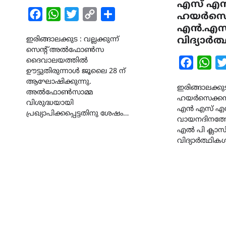
എസ് എ
Facebook
WhatsApp
Twitter
Copy
Share
ഹയർസെ
Link
എൻ.എസ
ഇരിങ്ങാലക്കുട : വല്ലക്കുന്ന്‌
വിദ്യാർത
സെന്‍റ് അല്‍ഫോണ്‍സ
ദൈവാലയത്തില്‍
Faceboo
Wha
ഊട്ടുതിരുന്നാള്‍ ജൂലൈ 28 ന്
ആഘോഷിക്കുന്നു.
ഇരിങ്ങാലക്ക
അല്‍ഫോണ്‍സാമ്മ
ഹയർസെക്കൻ
വിശുദ്ധയായി
എൻ എസ് എസ്
പ്രഖ്യാപിക്കപ്പെട്ടതിനു ശേഷം…
വായനദിനത്തോ
എൽ പി ക്ലാസ
വിദ്യാർത്ഥിക