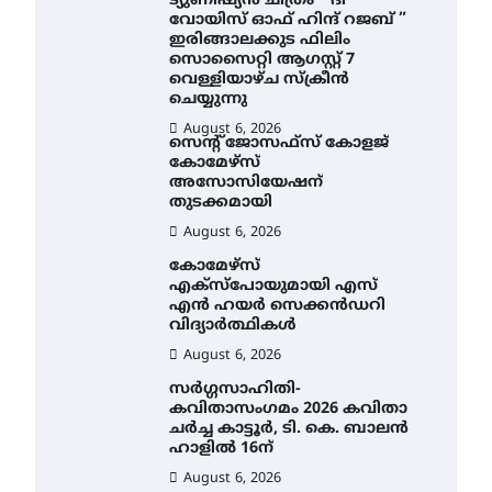
ട്യുണീഷ്യൻ ചിത്രം ” ദി
വോയിസ് ഓഫ് ഹിന്ദ് റജബ് ”
ഇരിങ്ങാലക്കുട ഫിലിം
സൊസൈറ്റി ആഗസ്റ്റ് 7
വെള്ളിയാഴ്ച സ്‌ക്രീൻ
ചെയ്യുന്നു
August 6, 2026
സെന്റ് ജോസഫ്സ് കോളജ്
കോമേഴ്‌സ്
അസോസിയേഷന്
തുടക്കമായി
August 6, 2026
കോമേഴ്സ്
എക്സ്പോയുമായി എസ്
എൻ ഹയർ സെക്കൻഡറി
വിദ്യാർത്ഥികൾ
August 6, 2026
സർഗ്ഗസാഹിതി-
കവിതാസംഗമം 2026 കവിതാ
ചർച്ച കാട്ടൂർ, ടി. കെ. ബാലൻ
ഹാളിൽ 16ന്
August 6, 2026