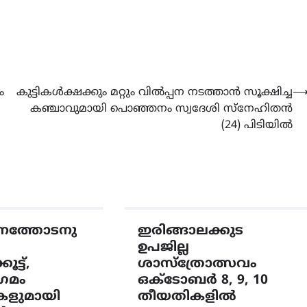
CAMPUS
LATEST
സെന്റ് ജോസഫ്സ് കോളജ്
ം
കുട്ടികൾക്ഷക്കും മറ്റും വിൽപ്പന നടത്താൻ സൂക്ഷിച്ച
കോമേഴ്‌സ് അസോസിയേഷ
കഞ്ചാവുമായി പൊഞ്ഞനം സ്വദേശി സ്നേഹിതൻ
തുടക്കമായി
(24) പിടിയിൽ
August 6, 2026
നത്തോടനു
ഇരിങ്ങാലക്കുട
ഉപജില്ല
ട്ട്,
ശാസ്ത്രോത്സവം
ഗമം
ഒക്ടോബർ 8, 9, 10
കളുമായി
തീയതികളിൽ