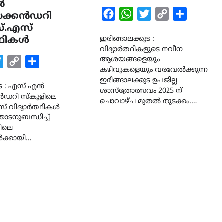
ൻ
Facebook
WhatsApp
Twitter
Copy
Share
ക്കൻഡറി
്.എസ്
Link
്ഥികൾ
ഇരിങ്ങാലക്കുട :
വിദ്യാർത്ഥികളുടെ നവീന
ആശയങ്ങളെയും
k
tsApp
Twitter
Copy
Share
കഴിവുകളെയും വരവേൽക്കുന്ന
Link
ഇരിങ്ങാലക്കുട ഉപജില്ല
ുട : എസ് എൻ
ശാസ്ത്രോത്സവം 2025 ന്
ഡറി സ്കൂളിലെ
ചൊവാഴ്ച മുതൽ തുടക്കം.…
 വിദ്യാർത്ഥികൾ
ടനുബന്ധിച്ച്
ിലെ
ൾക്കായി…