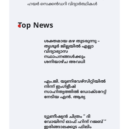
ഹയർ സെക്കൻഡറി വിദ്യാർത്ഥികൾ
Top News
ശക്തമായ മഴ തുടരുന്നു –
തൃശൂർ ജില്ലയിൽ എല്ലാ
വിദ്യാഭ്യാസ
സ്ഥാപനങ്ങൾക്കും
ശനിയാഴ്ച അവധി
എം.ജി. യൂണിവേഴ്‌സിറ്റിയിൽ
നിന്ന് ഇംഗ്ളീഷ്
സാഹിത്യത്തിൽ ഡോക്ടറേറ്റ്
നേടിയ എൻ. ആര്യ
ട്യുണീഷ്യൻ ചിത്രം ” ദി
വോയിസ് ഓഫ് ഹിന്ദ് റജബ് ”
ഇരിങ്ങാലക്കുട ഫിലിം