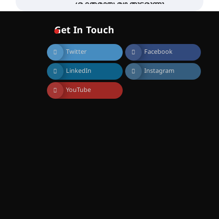
ശക്തമായ മഴ തുടരുന്നു –
തൃശൂർ ജില്ലയിൽ എല്ലാ
വിദ്യാഭ്യാസ
Get In Touch
സ്ഥാപനങ്ങൾക്കും
ശനിയാഴ്ച അവധി
Twitter
Facebook
August 7, 2026
എം.ജി. യൂണിവേഴ്‌സിറ്റിയിൽ
LinkedIn
Instagram
നിന്ന് ഇംഗ്ളീഷ്
സാഹിത്യത്തിൽ ഡോക്ടറേറ്റ്
നേടിയ എൻ. ആര്യ
YouTube
August 7, 2026
ട്യുണീഷ്യൻ ചിത്രം ” ദി
വോയിസ് ഓഫ് ഹിന്ദ് റജബ് ”
ഇരിങ്ങാലക്കുട ഫിലിം
സൊസൈറ്റി ആഗസ്റ്റ് 7
വെള്ളിയാഴ്ച സ്‌ക്രീൻ
ചെയ്യുന്നു
August 6, 2026
സെന്റ് ജോസഫ്സ് കോളജ്
കോമേഴ്‌സ്
അസോസിയേഷന്
തുടക്കമായി
August 6, 2026