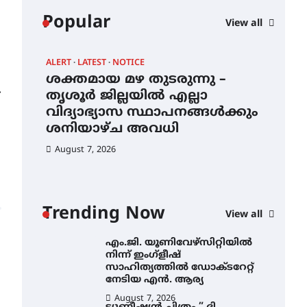
കോമേഴ്സ്
Popular
View all
എക്സ്പോയുമായി എസ്
എൻ ഹയർ സെക്കൻഡറി
വിദ്യാർത്ഥികൾ
ALERT
LATEST
NOTICE
AWA
August 6, 2026
ശക്തമായ മഴ തുടരുന്നു –
എം
സർഗ്ഗസാഹിതി-
⟶
ന്
തൃശൂർ ജില്ലയിൽ എല്ലാ
നി
കവിതാസംഗമം 2026 കവിതാ
വിദ്യാഭ്യാസ സ്ഥാപനങ്ങൾക്കും
സാ
ചർച്ച കാട്ടൂർ, ടി. കെ. ബാലൻ
ഹാളിൽ 16ന്
ശനിയാഴ്ച അവധി
ന
August 6, 2026
August 7, 2026
Au
ശക്തമായ മഴ തുടരുന്നു –
തൃശൂർ ജില്ലയിൽ എല്ലാ
വിദ്യാഭ്യാസ
സ്ഥാപനങ്ങൾക്കും
Trending Now
ശനിയാഴ്ച അവധി
View all
August 7, 2026
എം.ജി. യൂണിവേഴ്‌സിറ്റിയിൽ
നിന്ന് ഇംഗ്ളീഷ്
സാഹിത്യത്തിൽ ഡോക്ടറേറ്റ്
നേടിയ എൻ. ആര്യ
August 7, 2026