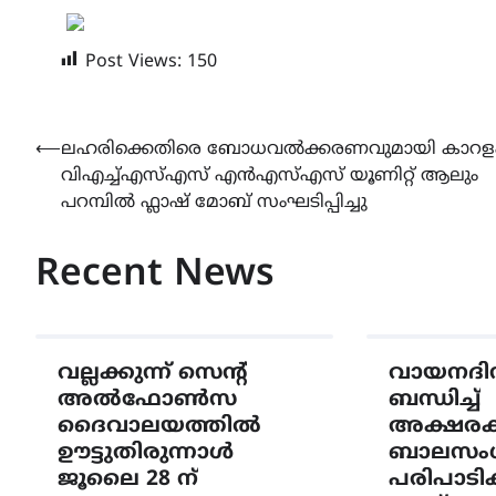
Post Views:
150
Post
⟵
ലഹരിക്കെതിരെ ബോധവൽക്കരണവുമായി കാറള
വിഎച്ച്എസ്എസ് എൻഎസ്എസ് യൂണിറ്റ് ആലും
navigation
പറമ്പിൽ ഫ്ലാഷ് മോബ് സംഘടിപ്പിച്ചു
Recent News
വല്ലക്കുന്ന്‌ സെന്‍റ്
വായനദി
അല്‍ഫോണ്‍സ
ബന്ധിച്ച്
ദൈവാലയത്തില്‍
അക്ഷരക്കൂ
ഊട്ടുതിരുന്നാള്‍
ബാലസം
ജൂലൈ 28 ന്
പരിപാടി