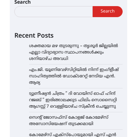
Search
Search
Recent Posts
ശക്തമായ മഴ തുടരുന്നു – തൃശൂർ ജില്ലയിൽ
എല്ലാ വിദ്യാഭ്യാസ സ്ഥാപനങ്ങൾക്കും
ശനിയാഴ്ച അവധി
എം.ജി. യൂണിവേഴ്‌സിറ്റിയിൽ നിന്ന് ഇംഗ്ളീഷ്
സാഹിത്യത്തിൽ ഡോക്ടറേറ്റ് നേടിയ എൻ.
ആര്യ
ട്യുണീഷ്യൻ ചിത്രം ” ദി വോയിസ് ഓഫ് ഹിന്ദ്
റജബ് ” ഇരിങ്ങാലക്കുട ഫിലിം സൊസൈറ്റി
ആഗസ്റ്റ് 7 വെള്ളിയാഴ്ച സ്‌ക്രീൻ ചെയ്യുന്നു
സെന്റ് ജോസഫ്സ് കോളജ് കോമേഴ്‌സ്
അസോസിയേഷന് തുടക്കമായി
കോമേഴ്സ് എക്സ്പോയുമായി എസ് എൻ