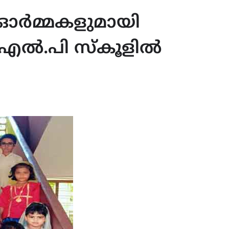
 ഓർമ്മകളുമായി
എൽ.പി സ്‌കൂളിൽ