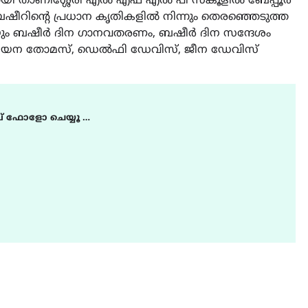
ായി താണിശ്ശേരി എൽ എഫ് എൽ പി സ്‌കൂളിൽ ബേപ്പൂർ
ബഷീറിന്റെ പ്രധാന കൃതികളിൽ നിന്നും തെരഞ്ഞെടുത്ത
കയും ബഷീർ ദിന ഗാനവതരണം, ബഷീർ ദിന സന്ദേശം
ായ നയന തോമസ്, ഡെൽഫി ഡേവിസ്, ജീന ഡേവിസ്
് ഫോളോ ചെയ്യൂ …