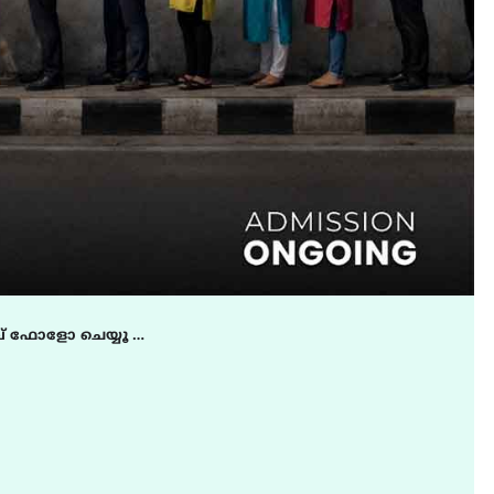
് ഫോളോ ചെയ്യൂ …