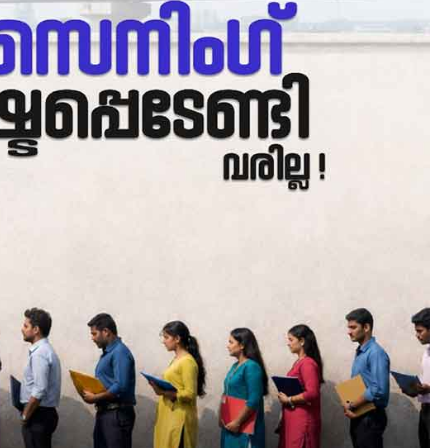
LATEST
LITERATURE
സർഗ്ഗസാഹിതി-
കവിതാസംഗമം 2026 കവിത
ചർച്ച കാട്ടൂർ, ടി. കെ. ബാല
ഹാളിൽ 16ന്
August 6, 2026