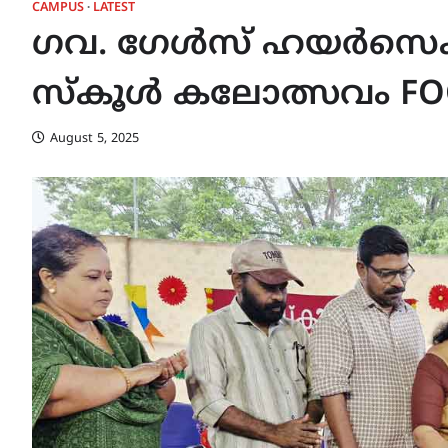
CAMPUS
LATEST
ഗവ. ഗേൾസ് ഹയർസെക്
സ്കൂൾ കലോത്സവം FOG
August 5, 2025