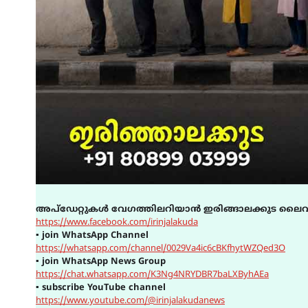
അപ്ഡേറ്റുകൾ വേഗത്തിലറിയാൻ ഇരിങ്ങാലക്കുട ലൈവ
https://www.facebook.com/irinjalakuda
▪
join WhatsApp Channel
https://whatsapp.com/channel/0029Va4ic6cBKfhytWZQed3O
▪
join WhatsApp News Group
https://chat.whatsapp.com/K3Ng4NRYDBR7baLXByhAEa
▪
subscribe YouTube channel
https://www.youtube.com/@irinjalakudanews