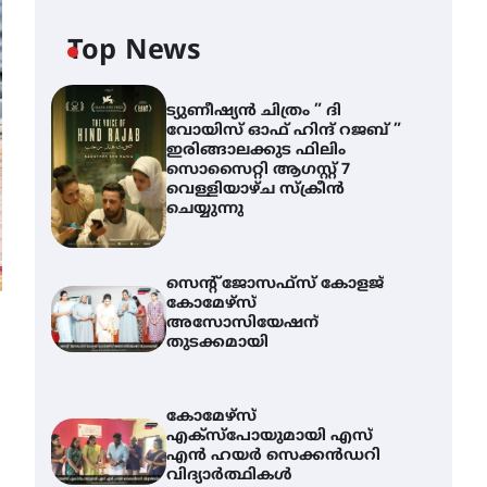
Top News
ട്യുണീഷ്യൻ ചിത്രം ” ദി
വോയിസ് ഓഫ് ഹിന്ദ് റജബ് ”
ഇരിങ്ങാലക്കുട ഫിലിം
സൊസൈറ്റി ആഗസ്റ്റ് 7
വെള്ളിയാഴ്ച സ്‌ക്രീൻ
ചെയ്യുന്നു
സെന്റ് ജോസഫ്സ് കോളജ്
കോമേഴ്‌സ്
അസോസിയേഷന്
തുടക്കമായി
കോമേഴ്സ്
എക്സ്പോയുമായി എസ്
എൻ ഹയർ സെക്കൻഡറി
വിദ്യാർത്ഥികൾ