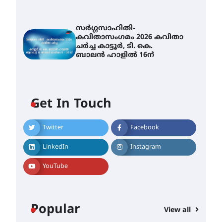
സർഗ്ഗസാഹിതി-
കവിതാസംഗമം 2026 കവിതാ
ചർച്ച കാട്ടൂർ, ടി. കെ.
ബാലൻ ഹാളിൽ 16ന്
Get In Touch
Twitter
Facebook
LinkedIn
Instagram
YouTube
Popular
View all