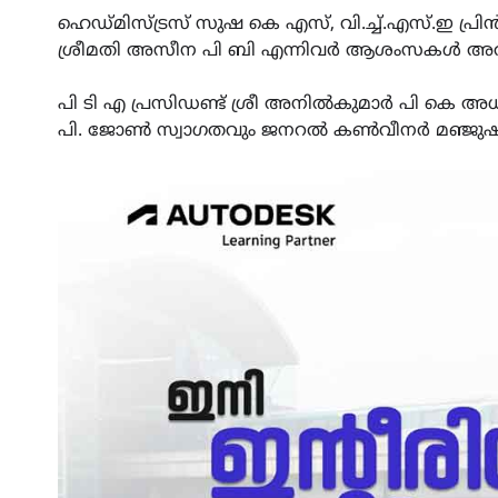
ഹെഡ്മിസ്ട്രസ് സുഷ കെ എസ്, വി.ച്ച്.എസ്.ഇ പ്
ശ്രീമതി അസീന പി ബി എന്നിവർ ആശംസകൾ അർപ്പി
പി ടി എ പ്രസിഡണ്ട്‌ ശ്രീ അനിൽകുമാർ പി കെ അധ്
പി. ജോൺ സ്വാഗതവും ജനറൽ കൺവീനർ മഞ്ജുഷ മാത