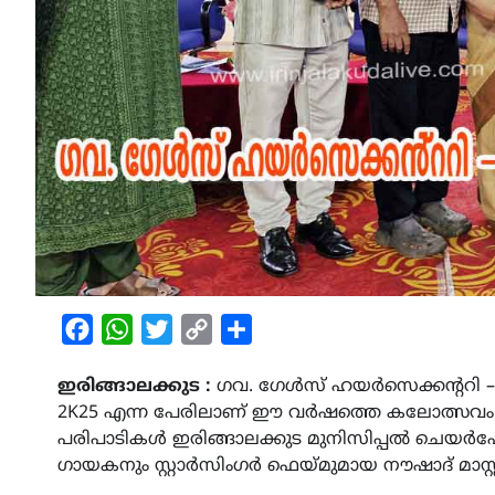
Facebook
WhatsApp
Twitter
Copy
Share
Link
ഇരിങ്ങാലക്കുട :
ഗവ. ഗേൾസ് ഹയർസെക്കൻ്ററി 
2K25 എന്ന പേരിലാണ് ഈ വർഷത്തെ കലോത്സവം ന
പരിപാടികൾ ഇരിങ്ങാലക്കുട മുനിസിപ്പൽ ചെയർപേ
ഗായകനും സ്റ്റാർസിംഗർ ഫെയ്മുമായ നൗഷാദ് മാസ്റ്റ