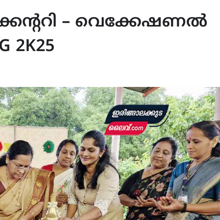
കൻ്ററി – വെക്കേഷണൽ
 2K25