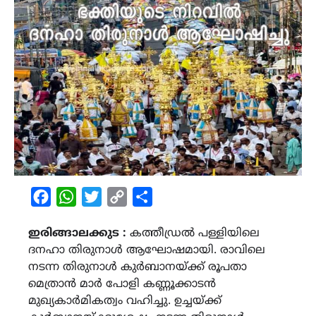
Facebook
WhatsApp
Twitter
Copy
Share
Link
ഇരിങ്ങാലക്കുട :
കത്തീഡ്രൽ പള്ളിയിലെ
ദനഹാ തിരുനാൾ ആഘോഷമായി. രാവിലെ
നടന്ന തിരുനാൾ കുർബാനയ്ക്ക് രൂപതാ
മെത്രാൻ മാർ പോളി കണ്ണൂക്കാടൻ
മുഖ്യകാർമികത്വം വഹിച്ചു. ഉച്ചയ്ക്ക്