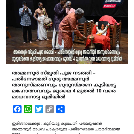
അമ്മന്നൂർ സ്മൃതി പൂജ നടത്തി –
പതിനേഴാമത് ഗുരു അമ്മന്നൂർ
അനുസ്മരണവും ഗുരുസ്മരണ കൂടിയാട്ട
മഹോത്സവവും ജൂലൈ 4 മുതൽ 10 വരെ
മാധവനാട്യ ഭൂമിയിൽ
Facebook
WhatsApp
Twitter
Copy
Share
Link
ഇരിങ്ങാലക്കുട : കൂടിയാട്ട കുലപതി പത്മഭൂഷൺ
അമ്മന്നൂർ മാധവ ചാക്യാരുടെ പതിനേഴാമത് ചരമദിനമായ