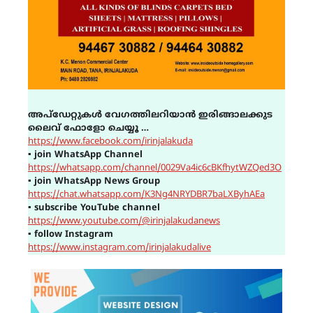
അപ്ഡേറ്റുകൾ വേഗത്തിലറിയാൻ ഇരിങ്ങാലക്കുട
ലൈവ് ഫോളോ ചെയ്യൂ …
https://www.facebook.com/irinjalakuda
▪
join WhatsApp Channel
https://whatsapp.com/channel/0029Va4ic6cBKfhytWZQed3O
▪
join WhatsApp News Group
https://chat.whatsapp.com/K3Ng4NRYDBR7baLXByhAEa
▪
subscribe YouTube channel
https://www.youtube.com/@irinjalakudanews
▪
follow Instagram
https://www.instagram.com/irinjalakudalive