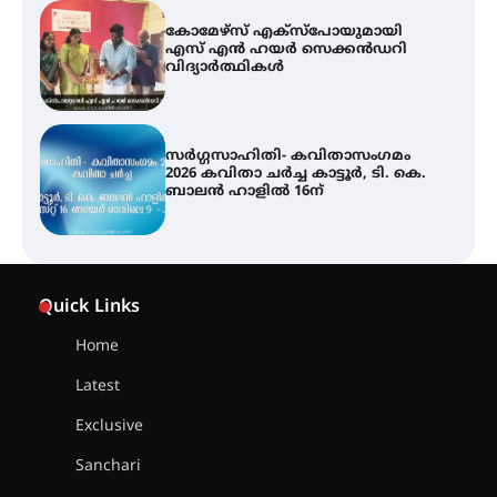
സർഗ്ഗസാഹിതി- കവിതാസംഗമം
2026 കവിതാ ചർച്ച കാട്ടൂർ, ടി. കെ.
ബാലൻ ഹാളിൽ 16ന്
ശക്തമായ മഴ തുടരുന്നു – തൃശൂർ
ജില്ലയിൽ എല്ലാ വിദ്യാഭ്യാസ
സ്ഥാപനങ്ങൾക്കും ശനിയാഴ്ച
അവധി
എം.ജി. യൂണിവേഴ്‌സിറ്റിയിൽ നിന്ന്
ഇംഗ്ളീഷ് സാഹിത്യത്തിൽ
Quick Links
ഡോക്ടറേറ്റ് നേടിയ എൻ. ആര്യ
Home
Latest
ട്യുണീഷ്യൻ ചിത്രം ” ദി വോയിസ്
ഓഫ് ഹിന്ദ് റജബ് ” ഇരിങ്ങാലക്കുട
Exclusive
ഫിലിം സൊസൈറ്റി ആഗസ്റ്റ് 7
വെള്ളിയാഴ്ച സ്‌ക്രീൻ ചെയ്യുന്നു
Sanchari