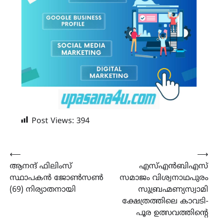
Post Views:
394
Post
⟵
⟶
ആനന്ദ് ഫിലിംസ്
എസ്എൻബിഎസ്
navigation
സ്ഥാപകൻ ജോൺസൺ
സമാജം വിശ്വനാഥപുരം
(69) നിര്യാതനായി
സുബ്രഹ്മണ്യസ്വാമി
ക്ഷേത്രത്തിലെ കാവടി-
പൂര ഉത്സവത്തിന്റെ