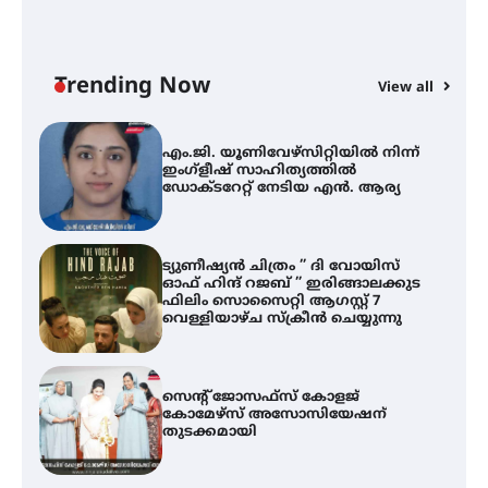
എം.ജി. യൂണിവേഴ്‌സിറ്റിയിൽ നിന്ന്
ഇംഗ്ളീഷ് സാഹിത്യത്തിൽ
ഡോക്ടറേറ്റ് നേടിയ എൻ. ആര്യ
Trending Now
View all
ട്യുണീഷ്യൻ ചിത്രം ” ദി വോയിസ്
A
ഓഫ് ഹിന്ദ് റജബ് ” ഇരിങ്ങാലക്കുട
എ
ഫിലിം സൊസൈറ്റി ആഗസ്റ്റ് 7
ഇ
വെള്ളിയാഴ്ച സ്‌ക്രീൻ ചെയ്യുന്നു
ന
സെന്റ് ജോസഫ്സ് കോളജ്
കോമേഴ്‌സ് അസോസിയേഷന്
തുടക്കമായി
കോമേഴ്സ് എക്സ്പോയുമായി
എസ് എൻ ഹയർ സെക്കൻഡറി
വിദ്യാർത്ഥികൾ