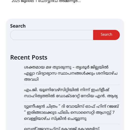
2025 ജൂലൈ 1 ചൊവ്വാഴ്ച അമ്മന്നൂർ…
Search
Search
Recent Posts
ശക്തമായ മഴ തുടരുന്നു – തൃശൂർ ജില്ലയിൽ
എല്ലാ വിദ്യാഭ്യാസ സ്ഥാപനങ്ങൾക്കും ശനിയാഴ്ച
അവധി
എം.ജി. യൂണിവേഴ്‌സിറ്റിയിൽ നിന്ന് ഇംഗ്ളീഷ്
സാഹിത്യത്തിൽ ഡോക്ടറേറ്റ് നേടിയ എൻ. ആര്യ
ട്യുണീഷ്യൻ ചിത്രം ” ദി വോയിസ് ഓഫ് ഹിന്ദ് റജബ്
” ഇരിങ്ങാലക്കുട ഫിലിം സൊസൈറ്റി ആഗസ്റ്റ് 7
വെള്ളിയാഴ്ച സ്‌ക്രീൻ ചെയ്യുന്നു
സെന്റ് ജോസഫ്സ് കോളജ് കോമേഴ്‌സ്