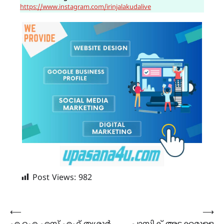
https://www.instagram.com/irinjalakudalive
Post Views:
982
Post
⟵
⟶