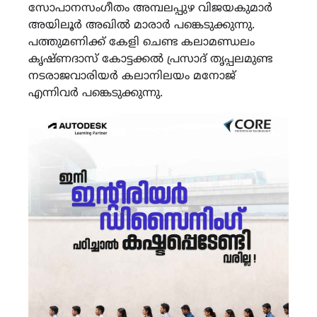
സോപാനസംഗീതം അമ്പലപ്പുഴ വിജയകുമാർ
അയിലൂർ അഖിൽ മാരാർ പങ്കെടുക്കുന്നു.
പത്തുമണിക്ക് കേളി ചെണ്ട കലാമണ്ഡലം
കൃഷ്ണദാസ് കോട്ടക്കൽ പ്രസാദ് തൃപ്പലമുണ്ട
നടരാജവാരിയർ കലാനിലയം മനോജ്
എന്നിവർ പങ്കെടുക്കുന്നു.