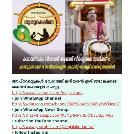
അപ്ഡേറ്റുകൾ വേഗത്തിലറിയാൻ ഇരിങ്ങാലക്കുട
ലൈവ് ഫോളോ ചെയ്യൂ …
https://www.facebook.com/irinjalakuda
▪
join WhatsApp Channel
https://whatsapp.com/channel/0029Va4ic6cBKfhytWZQed3O
▪
join WhatsApp News Group
https://chat.whatsapp.com/K3Ng4NRYDBR7baLXByhAEa
▪
subscribe YouTube channel
https://www.youtube.com/@irinjalakudanews
▪
follow Instagram