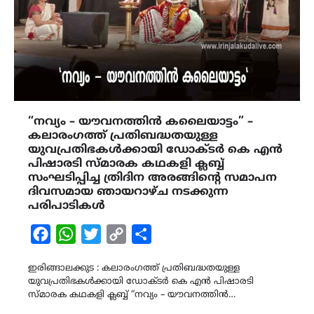
“നവ്യം – യൗവനത്തിൻ കലൈയാട്ടം” –
കലാരംഗത്ത് പ്രതിബദ്ധതയുള്ള
യുവപ്രതിഭകൾക്കായി ഡോക്ടർ കെ എൻ
പിഷാരടി സ്മാരക കഥകളി ക്ലബ്ബ്
സംഘടിപ്പിച്ച ത്രിദിന അരങ്ങിന്‍റെ സമാപന
ദിവസമായ ഞായറാഴ്ച നടക്കുന്ന
പരിപാടികൾ
Facebook
WhatsApp
Twitter
Copy
Share
Link
ഇരിങ്ങാലക്കുട : കലാരംഗത്ത് പ്രതിബദ്ധതയുള്ള
യുവപ്രതിഭകൾക്കായി ഡോക്ടർ കെ എൻ പിഷാരടി
സ്മാരക കഥകളി ക്ലബ്ബ് “നവ്യം – യൗവനത്തിൻ…