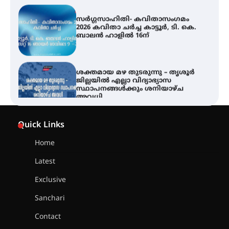
2026 കവിതാ ചർച്ച കാട്ടൂർ, ടി. കെ.
ബാലൻ ഹാളിൽ 16ന്
ശക്തമായ മഴ തുടരുന്നു – തൃശൂർ
ജില്ലയിൽ എല്ലാ വിദ്യാഭ്യാസ
സ്ഥാപനങ്ങൾക്കും ശനിയാഴ്ച
അവധി
എം.ജി. യൂണിവേഴ്‌സിറ്റിയിൽ നിന്ന്
ഇംഗ്ളീഷ് സാഹിത്യത്തിൽ
Quick Links
ഡോക്ടറേറ്റ് നേടിയ എൻ. ആര്യ
Home
Latest
ട്യുണീഷ്യൻ ചിത്രം ” ദി വോയിസ്
ഓഫ് ഹിന്ദ് റജബ് ” ഇരിങ്ങാലക്കുട
Exclusive
ഫിലിം സൊസൈറ്റി ആഗസ്റ്റ് 7
വെള്ളിയാഴ്ച സ്‌ക്രീൻ ചെയ്യുന്നു
Sanchari
Contact
സെന്റ് ജോസഫ്സ് കോളജ്