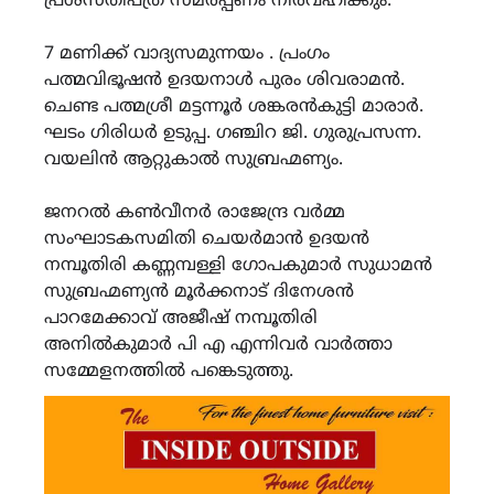
പ്രശസ്തിപത്ര സമർപ്പണം നിർവഹിക്കും.
7 മണിക്ക് വാദ്യസമുന്നയം . പ്രംഗം
പത്മവിഭൂഷൻ ഉദയനാൾ പുരം ശിവരാമൻ.
ചെണ്ട പത്മശ്രീ മട്ടന്നൂർ ശങ്കരൻകുട്ടി മാരാർ.
ഘടം ഗിരിധർ ഉടുപ്പ. ഗഞ്ചിറ ജി. ഗുരുപ്രസന്ന.
വയലിൻ ആറ്റുകാൽ സുബ്രഹ്മണ്യം.
ജനറൽ കൺവീനർ രാജേന്ദ്ര വർമ്മ
സംഘാടകസമിതി ചെയർമാൻ ഉദയൻ
നമ്പൂതിരി കണ്ണമ്പള്ളി ഗോപകുമാർ സുധാമൻ
സുബ്രഹ്മണ്യൻ മൂർക്കനാട് ദിനേശൻ
പാറമേക്കാവ് അജീഷ് നമ്പൂതിരി
അനിൽകുമാർ പി എ എന്നിവർ വാർത്താ
സമ്മേളനത്തിൽ പങ്കെടുത്തു.