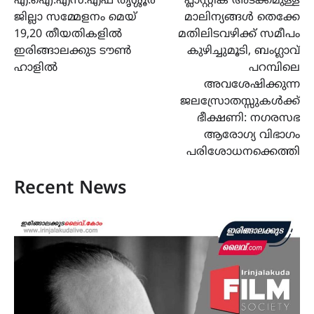
എ.ഐ.എസ്.എഫ് തൃശ്ശൂർ
പ്ലാസ്റ്റിക് അടക്കമുള്ള
navigation
ജില്ലാ സമ്മേളനം മെയ്
മാലിന്യങ്ങൾ തെക്കേ
19,20 തീയതികളിൽ
മതിലിടവഴിക്ക് സമീപം
ഇരിങ്ങാലക്കുട ടൗൺ
കുഴിച്ചുമൂടി, ബംഗ്ലാവ്
ഹാളിൽ
പറമ്പിലെ
അവശേഷിക്കുന്ന
ജലസ്രോതസ്സുകൾക്ക്
ഭീക്ഷണി: നഗരസഭ
ആരോഗ്യ വിഭാഗം
പരിശോധനക്കെത്തി
Recent News