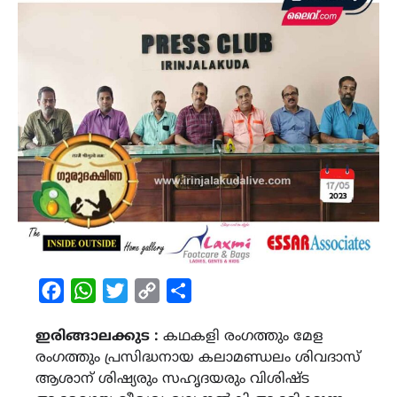
Facebook
WhatsApp
Twitter
Copy
Share
Link
ഇരിങ്ങാലക്കുട :
കഥകളി രംഗത്തും മേള
രംഗത്തും പ്രസിദ്ധനായ കലാമണ്ഡലം ശിവദാസ്
ആശാന് ശിഷ്യരും സഹൃദയരും വിശിഷ്ട