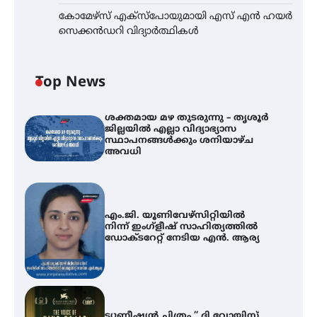
കോമേഴ്സ് എക്സ്പോയുമായി എസ് എൻ ഹയർ
സെക്കൻഡറി വിദ്യാർത്ഥികൾ
Top News
ശക്തമായ മഴ തുടരുന്നു – തൃശൂർ
ജില്ലയിൽ എല്ലാ വിദ്യാഭ്യാസ
സ്ഥാപനങ്ങൾക്കും ശനിയാഴ്ച
അവധി
എം.ജി. യൂണിവേഴ്‌സിറ്റിയിൽ
നിന്ന് ഇംഗ്ളീഷ് സാഹിത്യത്തിൽ
ഡോക്ടറേറ്റ് നേടിയ എൻ. ആര്യ
ട്യുണീഷ്യൻ ചിത്രം ” ദി വോയിസ്