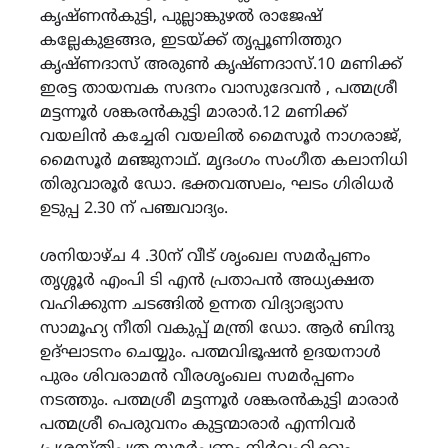
കൃഷ്ണൻകുട്ടി, പുല്ലാങ്കുഴൽ രാജേഷ്
കല്ലേകുളങ്ങര, ഇടയ്ക്ക് തൃപ്പൂണിത്തുറ
കൃഷ്ണദാസ് അരുൺ കൃഷ്ണദാസ്.10 മണിക്ക്
ഇരട്ട തായമ്പക സദനം വാസുദേവൻ , പത്മശ്രീ
മട്ടന്നൂർ ശങ്കരൻകുട്ടി മാരാർ.12 മണിക്ക്
വയലിൻ കച്ചേരി വയലിൽ മൈസൂർ നാഗരാജ്,
മൈസൂർ മഞ്ജുനാഥ്. മൃദംഗം സംഗീത കലാനിധി
തിരുവാരൂർ ഡോ. ഭക്തവത്സലം, ഘടം ഗിരിധർ
ഉടുപ്പ 2.30 ന് പഞ്ചവാദ്യം.
ശനിയാഴ്ച 4 .30ന് വീട് ശൃംഖല സമർപ്പണം
തൃശ്ശൂർ എംപി ടി എൻ പ്രതാപൻ അധ്യക്ഷത
വഹിക്കുന്ന ചടങ്ങിൽ ഉന്നത വിദ്യാഭ്യാസ
സാമൂഹ്യ നീതി വകുപ്പ് മന്ത്രി ഡോ. ആർ ബിന്ദു
ഉദ്ഘാടനം ചെയ്യും. പത്മവിഭൂഷൻ ഉദയനാൾ
പുരം ശിവരാമൻ വീരശൃംഖല സമർപ്പണം
നടത്തും. പത്മശ്രീ മട്ടന്നൂർ ശങ്കരൻകുട്ടി മാരാർ
പത്മശ്രീ പെരുവനം കുട്ടന്മാരാർ എന്നിവർ