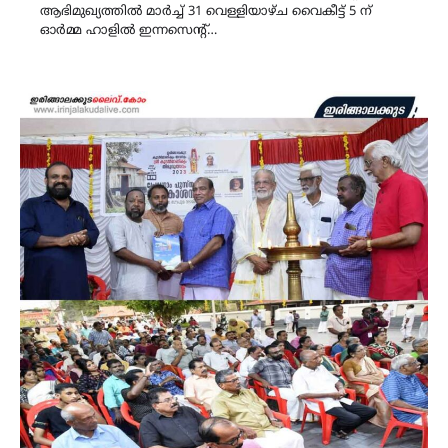
ആഭിമുഖ്യത്തിൽ മാർച്ച് 31 വെള്ളിയാഴ്ച വൈകീട്ട് 5 ന്
ഓർമ്മ ഹാളിൽ ഇന്നസെന്റ്…