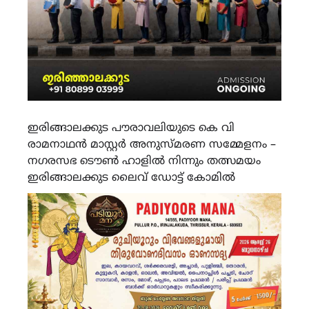
ഇരിങ്ങാലക്കുട പൗരാവലിയുടെ കെ വി
രാമനാഥൻ മാസ്റ്റർ അനുസ്മരണ സമ്മേളനം –
നഗരസഭ ടൌൺ ഹാളിൽ നിന്നും തത്സമയം
ഇരിങ്ങാലക്കുട ലൈവ് ഡോട്ട് കോമിൽ