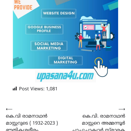
Post Views:
1,081
Post
⟵
⟶
കെ.വി രാമനാഥൻ
കെ.വി. രാമനാഥൻ
navigation
മാസ്റ്ററുടെ ( 1932-2023 )
മാസ്റ്ററെ അമ്മന്നൂർ
ഭൗതികശരീരം
ചാച്ചുചാക്യാർ സ്മാരക