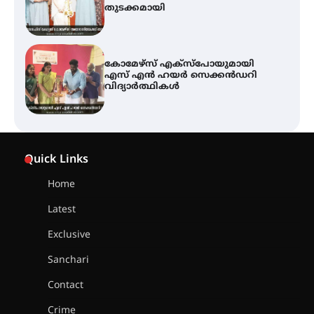
വിദ്യാർത്ഥികൾ
ശക്തമായ കാറ്റിന് സാധ്യത –
ആഗസ്റ്റ് 12 വരെ മഴ തുടരും,
തൃശൂർ ജില്ലയിൽ മഞ്ഞ അലർട്ട്
ശക്തമായ മഴ തുടരുന്നു – തൃശൂർ
ജില്ലയിൽ എല്ലാ വിദ്യാഭ്യാസ
Quick Links
സ്ഥാപനങ്ങൾക്കും ശനിയാഴ്ച
അവധി
Home
Latest
എം.ജി. യൂണിവേഴ്‌സിറ്റിയിൽ നിന്ന്
ഇംഗ്ളീഷ് സാഹിത്യത്തിൽ
Exclusive
ഡോക്ടറേറ്റ് നേടിയ എൻ. ആര്യ
Sanchari
Contact
ട്യുണീഷ്യൻ ചിത്രം ” ദി വോയിസ്
ഓഫ് ഹിന്ദ് റജബ് ” ഇരിങ്ങാലക്കുട
Crime