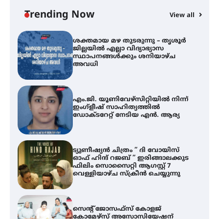
സ്ഥാപനങ്ങൾക്കും ശനിയാഴ്ച
അവധി
Trending Now
View all
എം.ജി. യൂണിവേഴ്‌സിറ്റിയിൽ നിന്ന്
ഇംഗ്ളീഷ് സാഹിത്യത്തിൽ
ഡോക്ടറേറ്റ് നേടിയ എൻ. ആര്യ
ട്യുണീഷ്യൻ ചിത്രം ” ദി വോയിസ്
ഓഫ് ഹിന്ദ് റജബ് ” ഇരിങ്ങാലക്കുട
ഫിലിം സൊസൈറ്റി ആഗസ്റ്റ് 7
വെള്ളിയാഴ്ച സ്‌ക്രീൻ ചെയ്യുന്നു
സെന്റ് ജോസഫ്സ് കോളജ്
കോമേഴ്‌സ് അസോസിയേഷന്
തുടക്കമായി
കോമേഴ്സ് എക്സ്പോയുമായി
എസ് എൻ ഹയർ സെക്കൻഡറി