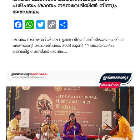
പരിചയം ശാന്തം നടനവേദിയിൽ നിന്നും
തത്സമയം
Facebook
WhatsApp
Twitter
Copy
Share
Link
ശാന്തം നടനവേദിയിലെ നൃത്ത വിദ്യാർത്ഥിനിയായ ഹരിതാ
മേനോന്‍റെ രംഗപരിചയം 2023 ജൂൺ 11 ഞായറാഴ്ച
വൈകിട്ട് 6 മണിക്ക് ശാന്തം…