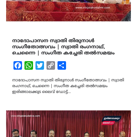
നാദോപാസന സ്വാതി തിരുനാൾ
സംഗീതോത്സവം | സ്വാതി രംഗനാഥ്,
ചെന്നൈ | സംഗീത കച്ചേരി തൽസമയം
Facebook
WhatsApp
Twitter
Copy
Share
Link
നാദോപാസന സ്വാതി തിരുനാൾ സംഗീതോത്സവം | സ്വാതി
രംഗനാഥ്, ചെന്നൈ | സംഗീത കച്ചേരി തൽസമയം
ഇരിങ്ങാലക്കുട ലൈവ് ഡോട്ട്…