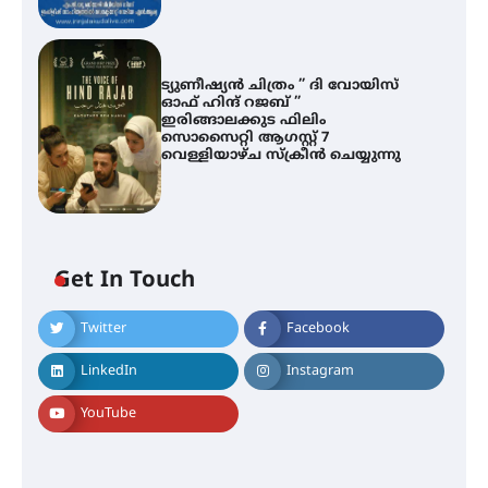
ട്യുണീഷ്യൻ ചിത്രം ” ദി വോയിസ്
ഓഫ് ഹിന്ദ് റജബ് ”
ഇരിങ്ങാലക്കുട ഫിലിം
സൊസൈറ്റി ആഗസ്റ്റ് 7
വെള്ളിയാഴ്ച സ്‌ക്രീൻ ചെയ്യുന്നു
ശക്തമായ മഴ തുടരുന്നു – തൃശൂർ
ജില്ലയിൽ എല്ലാ വിദ്യാഭ്യാസ
സ്ഥാപനങ്ങൾക്കും ശനിയാഴ്ച
അവധി
Get In Touch
Twitter
Facebook
എം.ജി. യൂണിവേഴ്‌സിറ്റിയിൽ നിന്ന്
ഇംഗ്ളീഷ് സാഹിത്യത്തിൽ
LinkedIn
Instagram
ഡോക്ടറേറ്റ് നേടിയ എൻ. ആര്യ
YouTube
ട്യുണീഷ്യൻ ചിത്രം ” ദി വോയിസ്
ഓഫ് ഹിന്ദ് റജബ് ” ഇരിങ്ങാലക്കുട