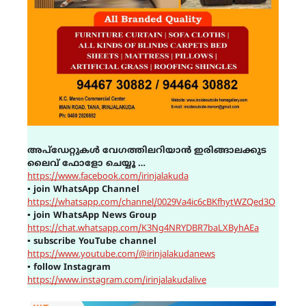
അപ്ഡേറ്റുകൾ വേഗത്തിലറിയാൻ ഇരിങ്ങാലക്കുട
ലൈവ് ഫോളോ ചെയ്യൂ …
https://www.facebook.com/irinjalakuda
▪
join WhatsApp Channel
https://whatsapp.com/channel/0029Va4ic6cBKfhytWZQed3O
▪
join WhatsApp News Group
https://chat.whatsapp.com/K3Ng4NRYDBR7baLXByhAEa
▪
subscribe YouTube channel
https://www.youtube.com/@irinjalakudanews
▪
follow Instagram
https://www.instagram.com/irinjalakudalive