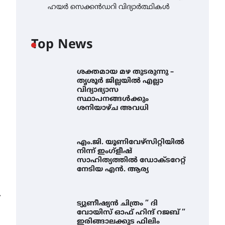
ഹയർ സെക്കൻഡറി വിദ്യാർത്ഥികൾ
Top News
ശക്തമായ മഴ തുടരുന്നു –
തൃശൂർ ജില്ലയിൽ എല്ലാ
വിദ്യാഭ്യാസ
സ്ഥാപനങ്ങൾക്കും
ശനിയാഴ്ച അവധി
എം.ജി. യൂണിവേഴ്‌സിറ്റിയിൽ
നിന്ന് ഇംഗ്ളീഷ്
സാഹിത്യത്തിൽ ഡോക്ടറേറ്റ്
നേടിയ എൻ. ആര്യ
⟶
ട്യുണീഷ്യൻ ചിത്രം ” ദി
വോയിസ് ഓഫ് ഹിന്ദ് റജബ് ”
ഇരിങ്ങാലക്കുട ഫിലിം