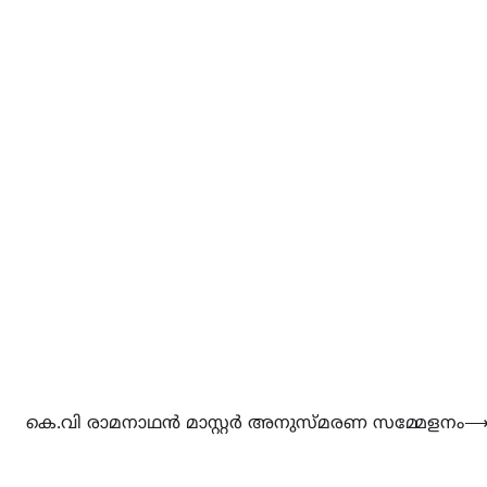
കെ.വി രാമനാഥൻ മാസ്റ്റർ അനുസ്മരണ സമ്മേളനം