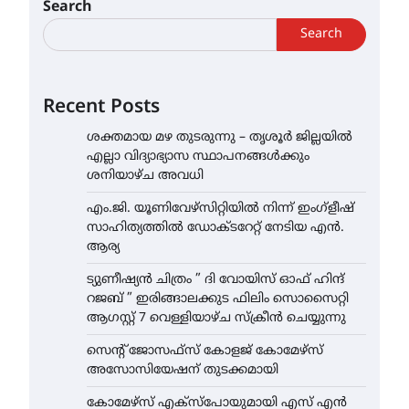
Search
Search
Recent Posts
ശക്തമായ മഴ തുടരുന്നു – തൃശൂർ ജില്ലയിൽ
എല്ലാ വിദ്യാഭ്യാസ സ്ഥാപനങ്ങൾക്കും
ശനിയാഴ്ച അവധി
എം.ജി. യൂണിവേഴ്‌സിറ്റിയിൽ നിന്ന് ഇംഗ്ളീഷ്
സാഹിത്യത്തിൽ ഡോക്ടറേറ്റ് നേടിയ എൻ.
ആര്യ
ട്യുണീഷ്യൻ ചിത്രം ” ദി വോയിസ് ഓഫ് ഹിന്ദ്
റജബ് ” ഇരിങ്ങാലക്കുട ഫിലിം സൊസൈറ്റി
ആഗസ്റ്റ് 7 വെള്ളിയാഴ്ച സ്‌ക്രീൻ ചെയ്യുന്നു
സെന്റ് ജോസഫ്സ് കോളജ് കോമേഴ്‌സ്
അസോസിയേഷന് തുടക്കമായി
കോമേഴ്സ് എക്സ്പോയുമായി എസ് എൻ