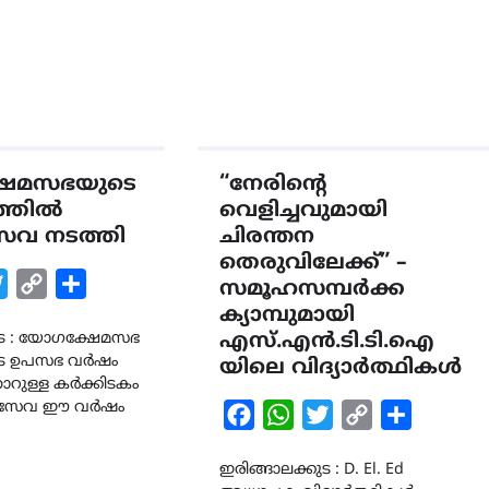
േമസഭയുടെ
“നേരിന്റെ
ത്തിൽ
വെളിച്ചവുമായി
വ നടത്തി
ചിരന്തന
തെരുവിലേക്ക്” –
k
tsApp
Twitter
Copy
Share
സമൂഹസമ്പർക്ക
Link
ക്യാമ്പുമായി
ുട : യോഗക്ഷേമസഭ
എസ്.എൻ.ടി.ടി.ഐ
കുട ഉപസഭ വർഷം
യിലെ വിദ്യാർത്ഥികൾ
ാറുള്ള കർക്കിടകം
സേവ ഈ വർഷം
Facebook
WhatsApp
Twitter
Copy
Share
Link
ഇരിങ്ങാലക്കുട : D. El. Ed