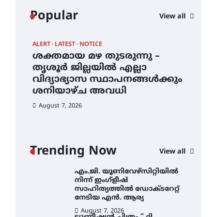
കോമേഴ്സ്
Popular
View all
എക്സ്പോയുമായി എസ്
എൻ ഹയർ സെക്കൻഡറി
വിദ്യാർത്ഥികൾ
ALERT
LATEST
NOTICE
AWA
August 6, 2026
ശക്തമായ മഴ തുടരുന്നു –
എം
സർഗ്ഗസാഹിതി-
ന്
തൃശൂർ ജില്ലയിൽ എല്ലാ
നി
കവിതാസംഗമം 2026 കവിതാ
വിദ്യാഭ്യാസ സ്ഥാപനങ്ങൾക്കും
സാ
ചർച്ച കാട്ടൂർ, ടി. കെ. ബാലൻ
ഹാളിൽ 16ന്
ശനിയാഴ്ച അവധി
ന
August 6, 2026
August 7, 2026
Au
ശക്തമായ മഴ തുടരുന്നു –
തൃശൂർ ജില്ലയിൽ എല്ലാ
വിദ്യാഭ്യാസ
സ്ഥാപനങ്ങൾക്കും
Trending Now
ശനിയാഴ്ച അവധി
View all
August 7, 2026
എം.ജി. യൂണിവേഴ്‌സിറ്റിയിൽ
നിന്ന് ഇംഗ്ളീഷ്
സാഹിത്യത്തിൽ ഡോക്ടറേറ്റ്
നേടിയ എൻ. ആര്യ
August 7, 2026