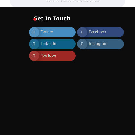
ശക്തമായ മഴ തുടരുന്നു –
തൃശൂർ ജില്ലയിൽ എല്ലാ
വിദ്യാഭ്യാസ
Get In Touch
സ്ഥാപനങ്ങൾക്കും
ശനിയാഴ്ച അവധി
Twitter
Facebook
August 7, 2026
എം.ജി. യൂണിവേഴ്‌സിറ്റിയിൽ
LinkedIn
Instagram
നിന്ന് ഇംഗ്ളീഷ്
സാഹിത്യത്തിൽ ഡോക്ടറേറ്റ്
നേടിയ എൻ. ആര്യ
YouTube
August 7, 2026
ട്യുണീഷ്യൻ ചിത്രം ” ദി
വോയിസ് ഓഫ് ഹിന്ദ് റജബ് ”
ഇരിങ്ങാലക്കുട ഫിലിം
സൊസൈറ്റി ആഗസ്റ്റ് 7
വെള്ളിയാഴ്ച സ്‌ക്രീൻ
ചെയ്യുന്നു
August 6, 2026
സെന്റ് ജോസഫ്സ് കോളജ്
കോമേഴ്‌സ്
അസോസിയേഷന്
തുടക്കമായി
August 6, 2026