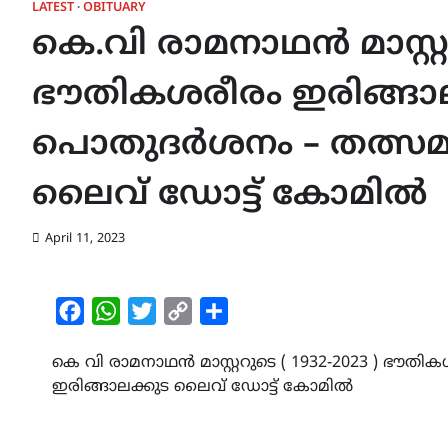
LATEST
OBITUARY
കെ.വി രാമനാഥൻ മാസ്റ്ററ
ഭൗതികശരീരം ഇരിങ്ങാ
പൊതുദർശനം – തത്സമയ
ലൈവ് ഡോട്ട് കോമിൽ
April 11, 2023
Facebook
WhatsApp
Twitter
Copy
Share
Link
കെ വി രാമനാഥൻ മാസ്റ്ററുടെ ( 1932-2023 ) ഭൗ
ഇരിങ്ങാലക്കുട ലൈവ് ഡോട്ട് കോമിൽ