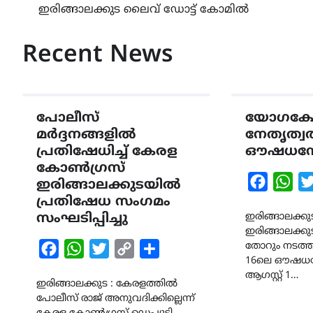
ഇരിങ്ങാലക്കുട ലൈവ് ഡോട്ട് കോമിൽ
Recent News
പോലീസ്
യോഗക്ഷ
മർദ്ദനങ്ങളിൽ
നേതൃത്വ
പ്രതിഷേധിച്ച് കേരള
ഔഷധസേ
കോൺഗ്രസ്
Faceboo
Wha
ഇരിങ്ങാലക്കുടയിൽ
പ്രതിഷേധ സംഗമം
സംഘടിപ്പിച്ചു
ഇരിങ്ങാലക്ക
ഇരിങ്ങാലക്
തോറും നടത്ത
Facebook
WhatsApp
Twitter
Copy
Share
16ലെ ഔഷധ
Link
ആഗസ്റ്റ് 1…
ഇരിങ്ങാലക്കുട : കേരളത്തിൽ
പോലീസ് രാജ് അനുവദിക്കില്ലെന്ന്