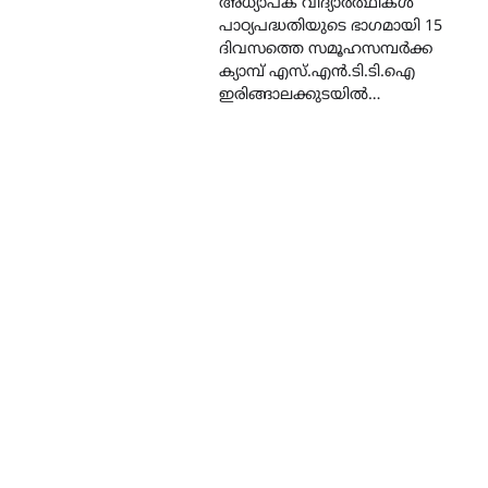
അധ്യാപക വിദ്യാർത്ഥികൾ
പാഠ്യപദ്ധതിയുടെ ഭാഗമായി 15
ദിവസത്തെ സമൂഹസമ്പർക്ക
ക്യാമ്പ് എസ്.എൻ.ടി.ടി.ഐ
ഇരിങ്ങാലക്കുടയിൽ…
CAMPUS
LATEST
സെന്റ് ജോസഫ്സ് കോളജ്
കോമേഴ്‌സ് അസോസിയേഷ
തുടക്കമായി
August 6, 2026