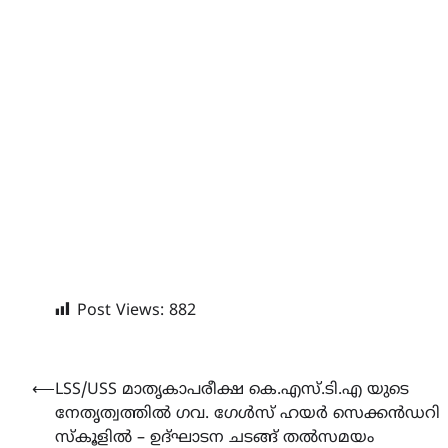
Post Views:
882
Post
⟵
LSS/USS മാതൃകാപരീക്ഷ കെ.എസ്.ടി.എ യുടെ
നേതൃത്വത്തിൽ ഗവ. ഗേൾസ് ഹയർ സെക്കൻഡറി
navigation
സ്കൂളിൽ – ഉദ്ഘാടന ചടങ്ങ് തൽസമയം