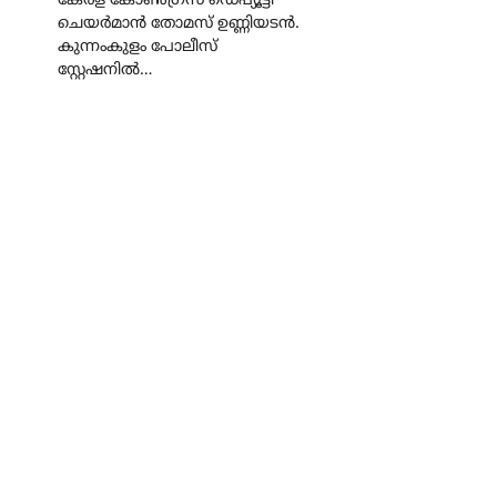
കേരള കോൺഗ്രസ് ഡെപ്യൂട്ടി
ചെയർമാൻ തോമസ് ഉണ്ണിയടൻ.
കുന്നംകുളം പോലീസ്
സ്റ്റേഷനിൽ…