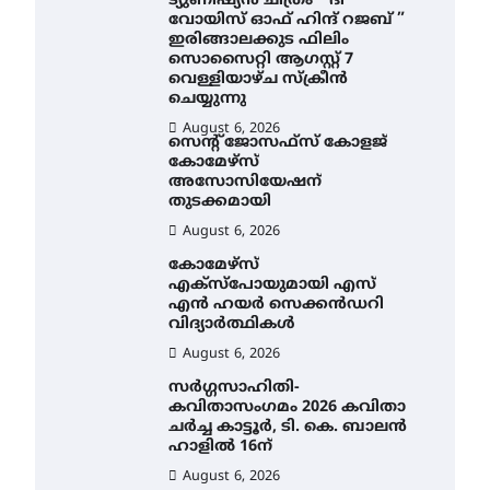
ട്യുണീഷ്യൻ ചിത്രം ” ദി
വോയിസ് ഓഫ് ഹിന്ദ് റജബ് ”
ഇരിങ്ങാലക്കുട ഫിലിം
സൊസൈറ്റി ആഗസ്റ്റ് 7
വെള്ളിയാഴ്ച സ്‌ക്രീൻ
ചെയ്യുന്നു
August 6, 2026
സെന്റ് ജോസഫ്സ് കോളജ്
കോമേഴ്‌സ്
അസോസിയേഷന്
തുടക്കമായി
August 6, 2026
കോമേഴ്സ്
എക്സ്പോയുമായി എസ്
എൻ ഹയർ സെക്കൻഡറി
വിദ്യാർത്ഥികൾ
August 6, 2026
സർഗ്ഗസാഹിതി-
കവിതാസംഗമം 2026 കവിതാ
ചർച്ച കാട്ടൂർ, ടി. കെ. ബാലൻ
ഹാളിൽ 16ന്
August 6, 2026