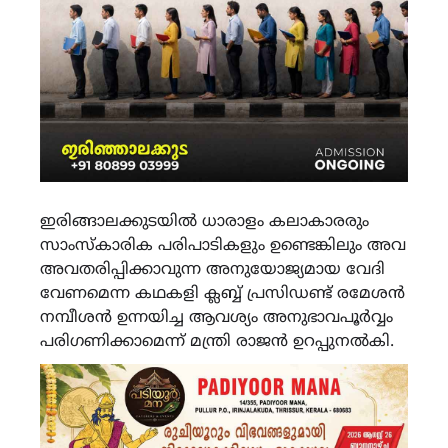
ഇരിങ്ങാലക്കുടയിൽ ധാരാളം കലാകാരരും
സാംസ്കാരിക പരിപാടികളും ഉണ്ടെങ്കിലും അവ
അവതരിപ്പിക്കാവുന്ന അനുയോജ്യമായ വേദി
വേണമെന്ന കഥകളി ക്ലബ്ബ് പ്രസിഡണ്ട് രമേശൻ
നമ്പീശൻ ഉന്നയിച്ച ആവശ്യം അനുഭാവപൂർവ്വം
പരിഗണിക്കാമെന്ന് മന്ത്രി രാജൻ ഉറപ്പുനൽകി.