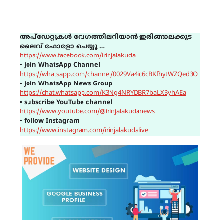
അപ്ഡേറ്റുകൾ വേഗത്തിലറിയാൻ ഇരിങ്ങാലക്കുട
ലൈവ് ഫോളോ ചെയ്യൂ …
https://www.facebook.com/irinjalakuda
▪
join WhatsApp Channel
https://whatsapp.com/channel/0029Va4ic6cBKfhytWZQed3O
▪
join WhatsApp News Group
https://chat.whatsapp.com/K3Ng4NRYDBR7baLXByhAEa
▪
subscribe YouTube channel
https://www.youtube.com/@irinjalakudanews
▪
follow Instagram
https://www.instagram.com/irinjalakudalive