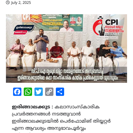
July 2, 2025
Facebook
WhatsApp
Twitter
Copy
Share
Link
ഇരിങ്ങാലക്കുട :
കലാസാംസ്കാരിക
പ്രവർത്തനങ്ങൾ നടത്തുവാൻ
ഇരിങ്ങാലക്കുടയിൽ പെർഫോമിങ് തിയ്യറ്റർ
എന്ന ആവശ്യം അനുഭാവപൂർവ്വം