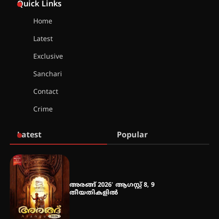
സാധ്യത ഇരിങ്ങാലക്കുടയിൽ 4.4
Quick Links
മില്ലി മീറ്റർ മഴ ലഭിച്ചു
Home
Latest
ഐ.ഐ.ടി മദ്രാസ്സിൽ നിന്നും
ഡോക്ടറേറ്റ് – ഇരിങ്ങാലക്കുട
Exclusive
സ്വദേശി ആതിര എം കെ യുടെ
നേട്ടം പ്രതിസന്ധികളോട് പൊരുതി
Sanchari
Contact
Crime
മെഡിക്കൽ ക്യാമ്പ്
Latest
Popular
തായ് ചി – ക്വിഗോങ്ങ്
പരിചയപ്പെടാം
അരങ്ങ് 2026′ ആഗസ്റ്റ് 8, 9
തീയതികളിൽ
തേലപ്പിളളി പാറേമൽ വറീത്