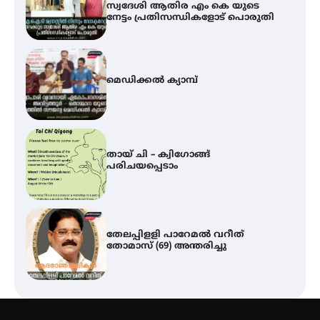
മെഡിക്കൽ ക്യാമ്പ്
തായ് ചി – ക്വിഗോങ്ങ്
പരിചയപ്പെടാം
തേലപ്പിളളി പാറേമൽ വറീത്
തോമാസ് (69) അന്തരിച്ചു
സർഗ്ഗസാഹിതി- കവിതാസംഗമം
2026 കവിതാ ചർച്ച കാട്ടൂർ, ടി. കെ.
ബാലൻ ഹാളിൽ 16ന്
ഇടത്തരം മഴയ്ക്കും കാറ്റിനും