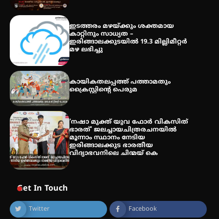
തോമാസ് (69) അന്തരിച്ചു
ഇടത്തരം മഴയ്ക്കും ശക്തമായ
കാറ്റിനും സാധ്യത –
ഇരിങ്ങാലക്കുടയിൽ 19.3 മില്ലിമീറ്റർ
മഴ ലഭിച്ചു
കായികതലപ്പത്ത് പത്താമതും
ക്രൈസ്റ്റിന്റെ പെരുമ
‘നഷാ മുക്ത് യുവ ഫോർ വികസിത്
ഭാരത്’ ജലച്ചായചിത്രരചനയിൽ
മൂന്നാം സ്ഥാനം നേടിയ
ഇരിങ്ങാലക്കുട ഭാരതീയ
വിദ്യാഭവനിലെ ചിന്മയ് കെ
Get In Touch
Twitter
Facebook