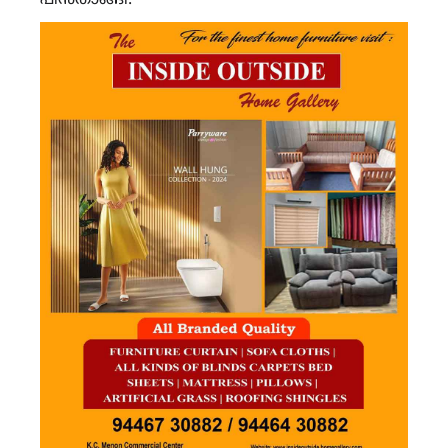
പിൻതാങ്ങി.