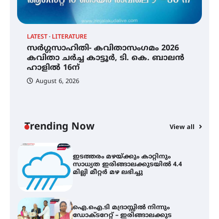
തോമാസ് (69) അന്തരിച്ചു
LATEST
LITERATURE
സർഗ്ഗസാഹിതി- കവിതാസംഗമം 2026
സർഗ്ഗസാഹിതി- കവിതാസംഗമം
2026 കവിതാ ചർച്ച കാട്ടൂർ, ടി. കെ.
കവിതാ ചർച്ച കാട്ടൂർ, ടി. കെ. ബാലൻ
ബാലൻ ഹാളിൽ 16ന്
ഹാളിൽ 16ന്
August 6, 2026
C
ഇടത്തരം മഴയ്ക്കും കാറ്റിനും
ഇ
സാധ്യത ഇരിങ്ങാലക്കുടയിൽ 4.4
ഇ
മില്ലി മീറ്റർ മഴ ലഭിച്ചു
ല
Trending Now
View all
ഐ.ഐ.ടി മദ്രാസ്സിൽ നിന്നും
ഡോക്ടറേറ്റ് – ഇരിങ്ങാലക്കുട
സ്വദേശി ആതിര എം കെ യുടെ
നേട്ടം പ്രതിസന്ധികളോട് പൊരുതി