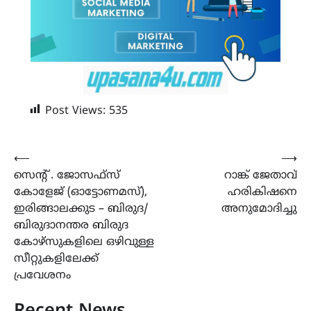
Post Views:
535
Post
⟵
⟶
സെന്‍റ് . ജോസഫ്സ്
റാങ്ക് ജേതാവ്
navigation
കോളേജ് (ഓട്ടോണമസ്),
ഹരികിഷനെ
ഇരിങ്ങാലക്കുട – ബിരുദ/
അനുമോദിച്ചു
ബിരുദാനന്തര ബിരുദ
കോഴ്സുകളിലെ ഒഴിവുള്ള
സീറ്റുകളിലേക്ക്
പ്രവേശനം