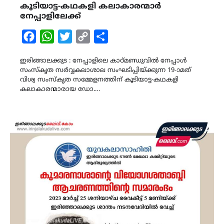
കൂടിയാട്ട-കഥകളി കലാകാരന്മാർ
നേപ്പാളിലേക്ക്
Facebook
WhatsApp
Twitter
Copy
Share
Link
ഇരിങ്ങാലക്കുട : നേപ്പാളിലെ കാഠ്മണ്ഡുവിൽ നേപ്പാൾ
സംസ്കൃത സർവ്വകലാശാല സംഘടിപ്പിയ്ക്കുന്ന 19-ാമത്
വിശ്വ സംസ്കൃത സമ്മേളനത്തിന് കൂടിയാട്ട-കഥകളി
കലാകാരന്മാരായ ഡോ.…