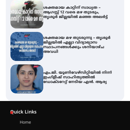
ശക്തമായ മഴ തുടരുന്നു – തൃശൂർ
ജില്ലയിൽ എല്ലാ വിദ്യാഭ്യാസ
സ്ഥാപനങ്ങൾക്കും ശനിയാഴ്ച
അവധി
എം.ജി. യൂണിവേഴ്‌സിറ്റിയിൽ നിന്ന്
ഇംഗ്ളീഷ് സാഹിത്യത്തിൽ
ഡോക്ടറേറ്റ് നേടിയ എൻ. ആര്യ
ഇരിങ്ങാലക്കുട – ഗുരുവായൂർ –
താനൂർ റെയിൽപാത
യാഥാർത്ഥ്യമാകുന്നു
തിരനോട്ടം ‘അരങ്ങ് 2026’ ഉണർന്നു
Quick Links
Home