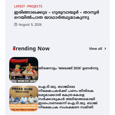
LATEST
PROJECTS
LA
ഇരിങ്ങാലക്കുട – ഗുരുവായൂർ –
താനൂർ റെയിൽപാത
12
ഇരിങ്ങാലക്കുട – ഗുരുവായൂർ – താനൂർ
ത
യാഥാർത്ഥ്യമാകുന്നു
റെയിൽപാത യാഥാർത്ഥ്യമാകുന്നു
August 9, 2026
തിരനോട്ടം ‘അരങ്ങ് 2026’ ഉണർന്നു
Trending Now
View all
ഐ.ടി.യു. ബാങ്കിലെ
നിക്ഷേപകർക്ക് പണം തിരികെ
ലഭ്യമാക്കാൻ കേന്ദ്ര-കേരള
സർക്കാരുകൾ അടിയന്തരമായി
ഇടപെടണമെന്ന് ഐ.ടി.യു. ബാങ്ക്
നിക്ഷേപക സംരക്ഷണ സമിതി
ശക്തമായ കാറ്റിന് സാധ്യത –
ആഗസ്റ്റ് 12 വരെ മഴ തുടരും,
തൃശൂർ ജില്ലയിൽ മഞ്ഞ അലർട്ട്