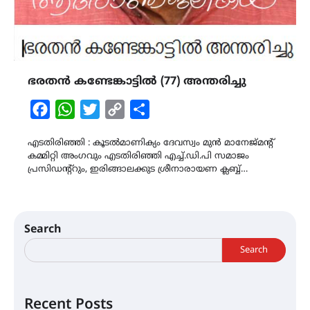
ഭരതൻ കണ്ടേങ്കാട്ടിൽ (77) അന്തരിച്ചു
Facebook
WhatsApp
Twitter
Copy
Share
Link
എടതിരിഞ്ഞി : കൂടൽമാണിക്യം ദേവസ്വം മുൻ മാനേജ്‌മന്റ്
കമ്മിറ്റി അംഗവും എടതിരിഞ്ഞി എച്ച്.ഡി.പി സമാജം
പ്രസിഡന്റ്റും, ഇരിങ്ങാലക്കുട ശ്രീനാരായണ ക്ലബ്ബ്…
Search
Search
Recent Posts