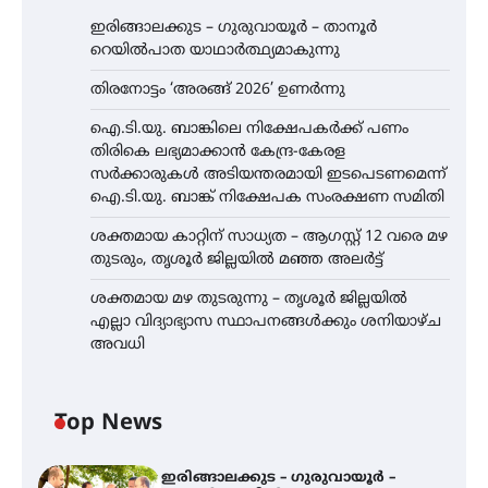
ഇരിങ്ങാലക്കുട – ഗുരുവായൂർ – താനൂർ
റെയിൽപാത യാഥാർത്ഥ്യമാകുന്നു
തിരനോട്ടം ‘അരങ്ങ് 2026’ ഉണർന്നു
ഐ.ടി.യു. ബാങ്കിലെ നിക്ഷേപകർക്ക് പണം
തിരികെ ലഭ്യമാക്കാൻ കേന്ദ്ര-കേരള
സർക്കാരുകൾ അടിയന്തരമായി ഇടപെടണമെന്ന്
ഐ.ടി.യു. ബാങ്ക് നിക്ഷേപക സംരക്ഷണ സമിതി
ശക്തമായ കാറ്റിന് സാധ്യത – ആഗസ്റ്റ് 12 വരെ മഴ
തുടരും, തൃശൂർ ജില്ലയിൽ മഞ്ഞ അലർട്ട്
ശക്തമായ മഴ തുടരുന്നു – തൃശൂർ ജില്ലയിൽ
എല്ലാ വിദ്യാഭ്യാസ സ്ഥാപനങ്ങൾക്കും ശനിയാഴ്ച
അവധി
Top News
ഇരിങ്ങാലക്കുട – ഗുരുവായൂർ –