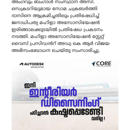
അംഗവും ബംഗാള്‍ സംസ്ഥാന അസി.
സെക്രടറിയുമായ സോമ ചക്രബര്‍ത്തി
ദാസിനെ ആക്രമിച്ചതിലും പ്രതിഷേധിച്ച്
ജനാധിപത്യ മഹിളാ അസോസിയേഷൻ
ഇരിങ്ങാലക്കുടയിൽ പ്രതിഷേധ പ്രകടനം
നടത്തി. മഹിളാ അസോസിയേഷൻ സ്റ്റേറ്റ്
വൈസ് പ്രസിഡൻറ് അഡ്വ കെ ആർ വിജയ
അഭിസംബോധന ചെയ്തു സംസാരിച്ചു.