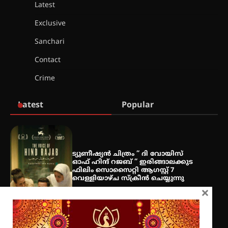
ഐ.ടി.യു. ബാങ്കിലെ
Latest
നിക്ഷേപകർക്ക് പണം തിരികെ
ലഭ്യമാക്കാൻ കേന്ദ്ര-കേരള
Exclusive
സർക്കാരുകൾ അടിയന്തരമായി
ഇടപെടണമെന്ന് ഐ.ടി.യു. ബാങ്ക്
Sanchari
നിക്ഷേപക സംരക്ഷണ സമിതി
Contact
ശക്തമായ കാറ്റിന് സാധ്യത –
Crime
ആഗസ്റ്റ് 12 വരെ മഴ തുടരും,
തൃശൂർ ജില്ലയിൽ മഞ്ഞ അലർട്ട്
Latest
Popular
ശക്തമായ മഴ തുടരുന്നു – തൃശൂർ
ജില്ലയിൽ എല്ലാ വിദ്യാഭ്യാസ
സ്ഥാപനങ്ങൾക്കും ശനിയാഴ്ച
അവധി
ട്യുണീഷ്യൻ ചിത്രം ” ദി വോയിസ്
ഓഫ് ഹിന്ദ് റജബ് ” ഇരിങ്ങാലക്കുട
ഫിലിം സൊസൈറ്റി ആഗസ്റ്റ് 7
വെള്ളിയാഴ്ച സ്‌ക്രീൻ ചെയ്യുന്നു
എം.ജി. യൂണിവേഴ്‌സിറ്റിയിൽ നിന്ന്
×
ഇംഗ്ളീഷ് സാഹിത്യത്തിൽ
ഡോക്ടറേറ്റ് നേടിയ എൻ. ആര്യ