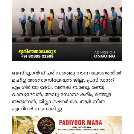
ബസ് സ്റ്റാൻഡ് പരിസരത്തു നടന്ന യോഗത്തിൽ
മഹിള അസോസിയേഷൻ ജില്ലാ പ്രസിഡൻറ്
എം ഗിരിജാ ദേവി, വത്സല ബാബു, രഞ്ജു
വാസുദേവൻ, അഡ്വ സോനാ കരീം, മഞ്ജുള
അരുണൻ, ജില്ലാ ട്രഷറർ കെ ആർ സീത
എന്നിവർ സംസാരിച്ചു.