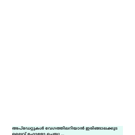
അപ്ഡേറ്റുകൾ വേഗത്തിലറിയാൻ ഇരിങ്ങാലക്കുട
ലൈവ് ഫോളോ ചെയ്യൂ …