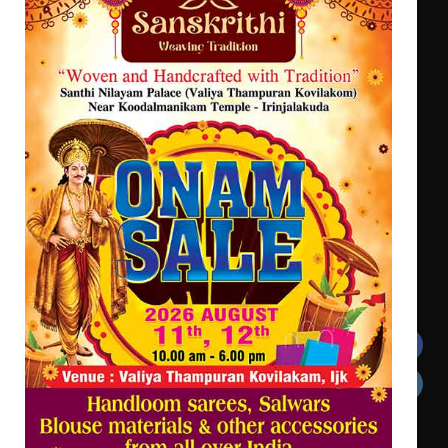
സെന്റ് ജോസഫ്സ് കോളജ്
കോമേഴ്‌സ് അസോസിയേഷന്
തുടക്കമായി
കോമേഴ്സ് എക്സ്പോയുമായി എസ്
എൻ ഹയർ സെക്കൻഡറി
വിദ്യാർത്ഥികൾ
സർഗ്ഗസാഹിതി- കവിതാസംഗമം 2026
കവിതാ ചർച്ച കാട്ടൂർ, ടി. കെ.
ബാലൻ ഹാളിൽ 16ന്
Get In Touch
Twitter
Facebook
LinkedIn
Instagram
YouTube