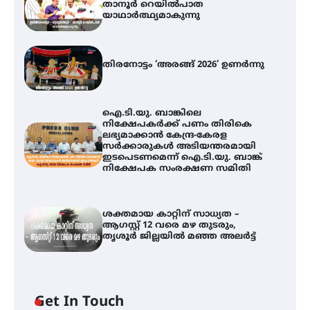
താനൂർ റെയിൽപാത
യാഥാർത്ഥ്യമാകുന്നു
തിരനോട്ടം ‘അരങ്ങ് 2026’ ഉണർന്നു
ഐ.ടി.യു. ബാങ്കിലെ
നിക്ഷേപകർക്ക് പണം തിരികെ
ലഭ്യമാക്കാൻ കേന്ദ്ര-കേരള
സർക്കാരുകൾ അടിയന്തരമായി
ഇടപെടണമെന്ന് ഐ.ടി.യു. ബാങ്ക്
നിക്ഷേപക സംരക്ഷണ സമിതി
ശക്തമായ കാറ്റിന് സാധ്യത –
ആഗസ്റ്റ് 12 വരെ മഴ തുടരും,
തൃശൂർ ജില്ലയിൽ മഞ്ഞ അലർട്ട്
തിരനോട്ടം ‘അരങ്ങ് 2026’ ഉണർന്നു
Get In Touch