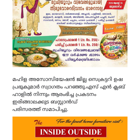
മഹിള അസോസിയേഷൻ ജില്ല സെക്രട്ടറി ഉഷ
പ്രഭുകുമാർ സ്വാഗതം പറഞ്ഞു.എസ് എൻ ക്ലബ്
ഹാളിൽ നിന്നും ആരംഭിച്ച പ്രകടനം
ഇരിങ്ങാലക്കുട ബസ്റ്റാൻഡ്
പരിസരത്ത് സമാപിച്ചു.