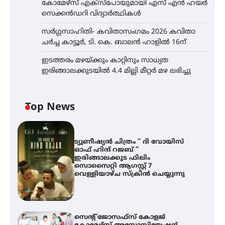
കോമേഴ്സ് എക്സ്പോയുമായി എസ് എൻ ഹയർ
സെക്കൻഡറി വിദ്യാർത്ഥികൾ
സർഗ്ഗസാഹിതി- കവിതാസംഗമം 2026 കവിതാ
ചർച്ച കാട്ടൂർ, ടി. കെ. ബാലൻ ഹാളിൽ 16ന്
ഇടത്തരം മഴയ്ക്കും കാറ്റിനും സാധ്യത
ഇരിങ്ങാലക്കുടയിൽ 4.4 മില്ലി മീറ്റർ മഴ ലഭിച്ചു
Top News
ട്യുണീഷ്യൻ ചിത്രം ” ദി വോയിസ്
ഓഫ് ഹിന്ദ് റജബ് ”
ഇരിങ്ങാലക്കുട ഫിലിം
സൊസൈറ്റി ആഗസ്റ്റ് 7
വെള്ളിയാഴ്ച സ്‌ക്രീൻ ചെയ്യുന്നു
സെന്റ് ജോസഫ്സ് കോളജ്