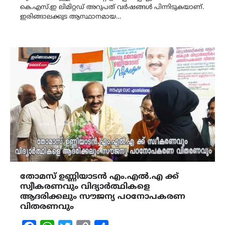
കെ.എസ്.ഇ ലിമിറ്റഡ് അറുപത് വർഷങ്ങൾ പിന്നിടുകയാണ്.
ഇരിങ്ങാലക്കുട ആസ്ഥാനമായ…
തോമസ് ഉണ്ണിയാടൻ എം.എൽ.എ ക്ക്
സ്വീകരണവും വിദ്യാർത്ഥികളെ
ആദരിക്കലും സൗജന്യ പഠനോപകരണ
വിതരണവും