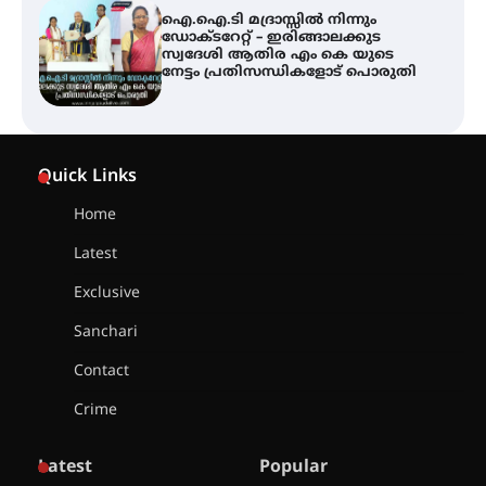
ട്യുണീഷ്യൻ ചിത്രം ” ദി വോയിസ്
ഓഫ് ഹിന്ദ് റജബ് ” ഇരിങ്ങാലക്കുട
ഫിലിം സൊസൈറ്റി ആഗസ്റ്റ് 7
വെള്ളിയാഴ്ച സ്‌ക്രീൻ ചെയ്യുന്നു
സെന്റ് ജോസഫ്സ് കോളജ്
കോമേഴ്‌സ് അസോസിയേഷന്
Quick Links
തുടക്കമായി
Home
Latest
കോമേഴ്സ് എക്സ്പോയുമായി
എസ് എൻ ഹയർ സെക്കൻഡറി
Exclusive
വിദ്യാർത്ഥികൾ
Sanchari
Contact
സർഗ്ഗസാഹിതി- കവിതാസംഗമം
Crime
2026 കവിതാ ചർച്ച കാട്ടൂർ, ടി. കെ.
ബാലൻ ഹാളിൽ 16ന്
Latest
Popular