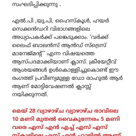
സംഘടിപ്പിക്കുന്നു .
എൽ.പി ,യു.പി, ഹൈസ്കൂൾ, ഹയർ
സെക്കൻഡറി വിഭാഗങ്ങളിലെ
അധ്യാപകർക്ക് പങ്കെടുക്കാം. ‘വർക്ക്
ലൈഫ് ബാലൻസ് ആൻഡ് സ്ട്രെസ്
മാനേജ്‌മന്റ് ‘ എന്ന വിഷയത്തെ
ആസ്പദമാക്കിയാണ് ക്ലാസ്. ക്രീയേറ്റീവ്
ആശയങ്ങൾ ഉൾകൊള്ളിച്ചുകൊണ്ട് ഈ
രംഗത്ത് പ്രവീണ്യമുള്ള ഡോ രാഹുൽ ആർ
ആണ് മോട്ടിവേഷണൽ ക്ലാസ്സ്‌
നയിക്കുന്നത്.
മെയ് 28 വ്യാഴാഴ്ച വ്യാഴാഴ്ച രാവിലെ
10 മണി മുതൽ വൈകുന്നേരം 5 മണി
വരെ എസ് എൻ എച്ച് എസ് എസ്
സ്കൂളിലെ എസ് എൻ ഹാളിൽ ആണ്