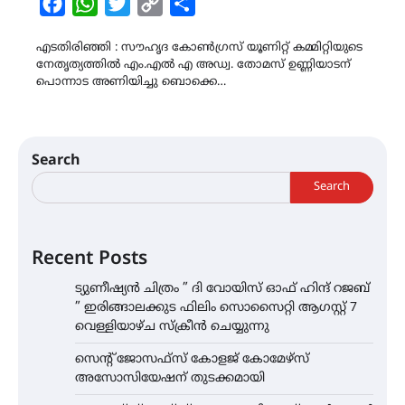
Facebook
WhatsApp
Twitter
Copy
Share
Link
എടതിരിഞ്ഞി : സൗഹൃദ കോൺഗ്രസ് യൂണിറ്റ് കമ്മിറ്റിയുടെ
നേതൃത്യത്തിൽ എം.എൽ എ അഡ്വ. തോമസ് ഉണ്ണിയാടന്
പൊന്നാട അണിയിച്ചു ബൊക്കെ…
Search
Search
Recent Posts
ട്യുണീഷ്യൻ ചിത്രം ” ദി വോയിസ് ഓഫ് ഹിന്ദ് റജബ്
” ഇരിങ്ങാലക്കുട ഫിലിം സൊസൈറ്റി ആഗസ്റ്റ് 7
വെള്ളിയാഴ്ച സ്‌ക്രീൻ ചെയ്യുന്നു
സെന്റ് ജോസഫ്സ് കോളജ് കോമേഴ്‌സ്
അസോസിയേഷന് തുടക്കമായി