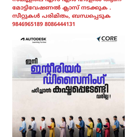
മോട്ടിവേഷണൽ ക്ലാസ് നടക്കുക .
സീറ്റുകൾ പരിമിതം, ബന്ധപ്പെടുക
9846965189 8086444131