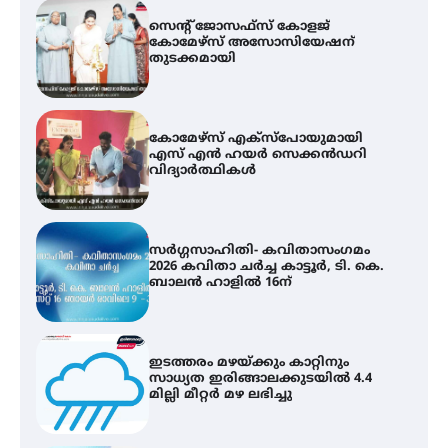
കോമേഴ്സ് എക്സ്പോയുമായി
എസ് എൻ ഹയർ സെക്കൻഡറി
വിദ്യാർത്ഥികൾ
സർഗ്ഗസാഹിതി- കവിതാസംഗമം
2026 കവിതാ ചർച്ച കാട്ടൂർ, ടി. കെ.
ബാലൻ ഹാളിൽ 16ന്
ഇടത്തരം മഴയ്ക്കും കാറ്റിനും
സാധ്യത ഇരിങ്ങാലക്കുടയിൽ 4.4
മില്ലി മീറ്റർ മഴ ലഭിച്ചു
ഐ.ഐ.ടി മദ്രാസ്സിൽ നിന്നും
ഡോക്ടറേറ്റ് – ഇരിങ്ങാലക്കുട
സ്വദേശി ആതിര എം കെ യുടെ
നേട്ടം പ്രതിസന്ധികളോട് പൊരുതി