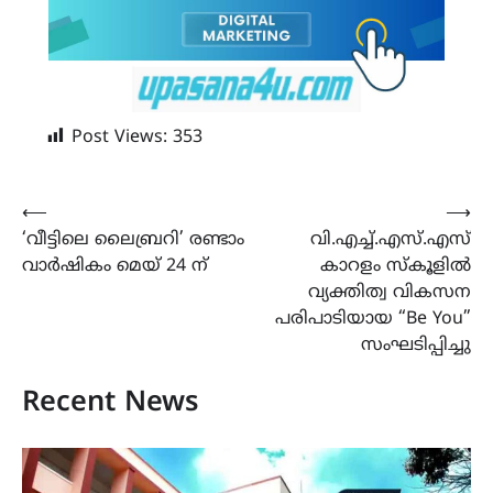
Post Views:
353
Post
⟵
⟶
‘വീട്ടിലെ ലൈബ്രറി’ രണ്ടാം
വി.എച്ച്.എസ്.എസ്
navigation
വാർഷികം മെയ് 24 ന്
കാറളം സ്കൂളിൽ
വ്യക്തിത്വ വികസന
പരിപാടിയായ “Be You”
സംഘടിപ്പിച്ചു
Recent News