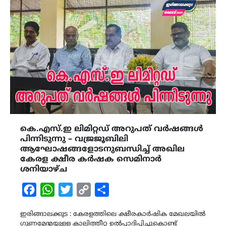
കെ.എസ്.ഇ ലിമിറ്റഡ് അറുപത് വർഷങ്ങൾ
പിന്നിടുന്നു – വജ്രജൂബിലി
ആഘോഷങ്ങളോടനുബന്ധിച്ച് അഖില
കേരള ക്ഷീര കർഷക സെമിനാർ
ശനിയാഴ്ച
Facebook
WhatsApp
Twitter
Copy
Share
Link
ഇരിങ്ങാലക്കുട : കേരളത്തിലെ ക്ഷീരകാർഷിക മേഖലയിൽ
ഗുണമേന്മയുള്ള കാലിത്തീറ്റ ഉൽപ്പാദിപ്പിച്ചുകൊണ്ട്