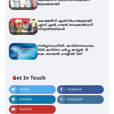
കോമേഴ്‌സ് അസോസിയേഷന്
തുടക്കമായി
കോമേഴ്സ് എക്സ്പോയുമായി
എസ് എൻ ഹയർ സെക്കൻഡറി
വിദ്യാർത്ഥികൾ
സർഗ്ഗസാഹിതി- കവിതാസംഗമം
2026 കവിതാ ചർച്ച കാട്ടൂർ, ടി.
കെ. ബാലൻ ഹാളിൽ 16ന്
Get In Touch
Twitter
Facebook
LinkedIn
Instagram
YouTube