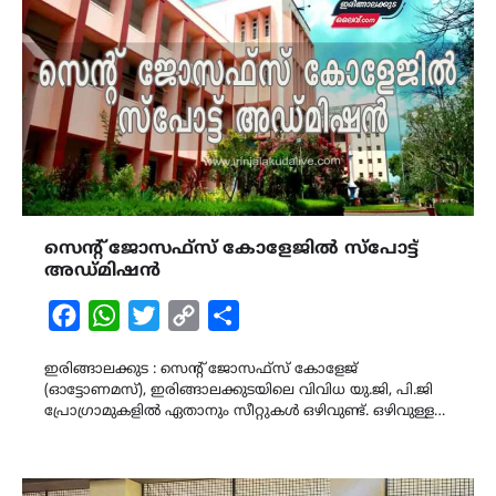
സെന്റ് ജോസഫ്സ് കോളേജിൽ സ്പോട്ട്
അഡ്മിഷൻ
Facebook
WhatsApp
Twitter
Copy
Share
Link
ഇരിങ്ങാലക്കുട : സെന്റ് ജോസഫ്സ് കോളേജ്
(ഓട്ടോണമസ്), ഇരിങ്ങാലക്കുടയിലെ വിവിധ യു.ജി, പി.ജി
പ്രോഗ്രാമുകളിൽ ഏതാനും സീറ്റുകൾ ഒഴിവുണ്ട്. ഒഴിവുള്ള…