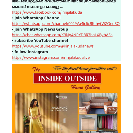
അപ്ഡേറ്റുകൾ വേഗത്തിലറിയാൻ ഇരിങ്ങാലക്കുട
ലൈവ് ഫോളോ ചെയ്യൂ …
https://www.facebook.com/irinjalakuda
▪
join WhatsApp Channel
https://whatsapp.com/channel/0029Va4ic6cBKfhytWZQed3O
▪
join WhatsApp News Group
https://chat.whatsapp.com/K3Ng4NRYDBR7baLXByhAEa
▪
subscribe YouTube channel
https://www.youtube.com/@irinjalakudanews
▪
follow Instagram
https://www.instagram.com/irinjalakudalive